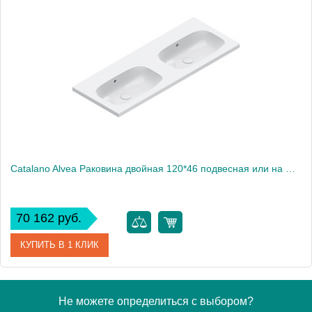
Артикул
0620810001
Производитель
Catalano
Высота, см
16
Catalano Alvea Раковина двойная 120*46 подвесная или на мебель, цвет белый глянцевый
70 162 руб.
КУПИТЬ В 1 КЛИК
Артикул
0621220001
Не можете определиться с выбором?