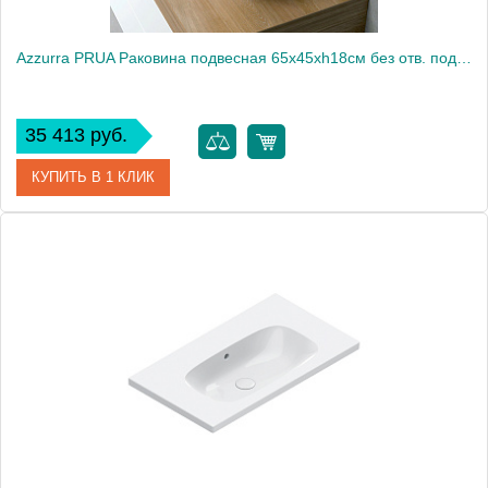
Azzurra PRUA Раковина подвесная 65х45хh18см без отв. под смеситель, цвет белый2033
35 413 руб.
КУПИТЬ В 1 КЛИК
Артикул
PRLP06545T0MBI/(PRU265 bi)*0
Производитель
Azzurra