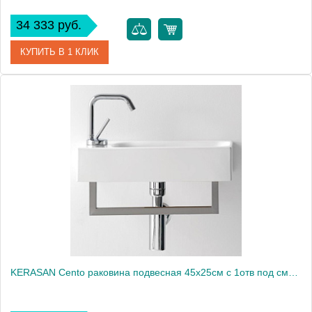
34 333 руб.
КУПИТЬ В 1 КЛИК
Артикул
353201*1
Производитель
Kerasan
KERASAN Cento раковина подвесная 45х25см с 1отв под смеситель слева - SX, (с отверстиями для крепления к стене), цвет белый1861