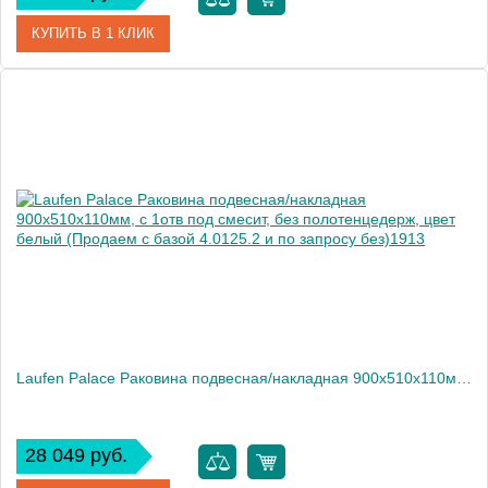
КУПИТЬ В 1 КЛИК
Артикул
104501*3
Производитель
Kerasan
Laufen Palace Раковина подвесная/накладная 900х510х110мм, с 1отв под смесит, без полотенцедерж, цвет белый (Продаем с базой 4.0125.2 и по запросу без)1913
28 049 руб.