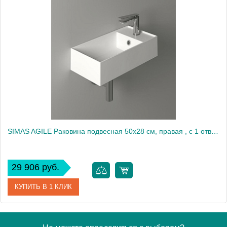
Артикул
AG40 bi*1
Производитель
Simas
SIMAS AGILE Раковина подвесная 50х28 см, правая , с 1 отв под смеситель,цвет белый2138
29 906 руб.
КУПИТЬ В 1 КЛИК
Артикул
AG50 bi*1