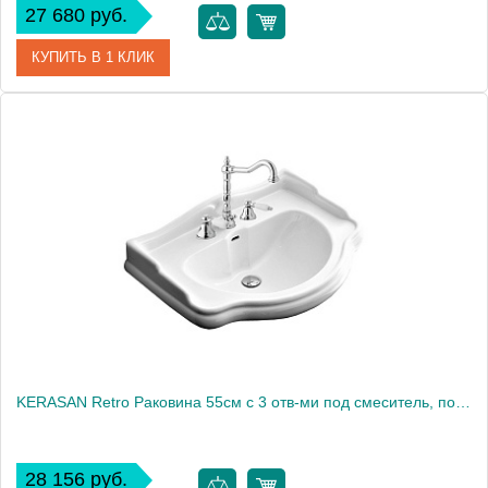
27 680 руб.
КУПИТЬ В 1 КЛИК
Артикул
353701L*1
Производитель
Kerasan
KERASAN Retro Раковина 55см с 3 отв-ми под смеситель, подвесная/для колонны, цвет белый1872
28 156 руб.