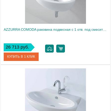
AZZURRA COMODA раковина подвесная с 1 отв. под смеситель 65х50см, цвет белый2016
26 713 руб.
КУПИТЬ В 1 КЛИК
Артикул
CMLS06550T0MBI/(COM 65/S bi)*1
Производитель
Azzurra