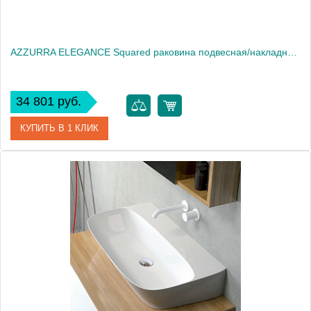
AZZURRA ELEGANCE Squared раковина подвесная/накладная 42х35х12,5 см без отв. под смеситель , цвет белый2018
34 801 руб.
КУПИТЬ В 1 КЛИК
Артикул
ELLP042350Q0*0
Производитель
Azzurra