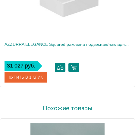
AZZURRA ELEGANCE Squared раковина подвесная/накладная 42х35х12,5 см с 1 отв. под смеситель , цвет белый2018
31 027 руб.
КУПИТЬ В 1 КЛИК
Артикул
ELLP042350QM*1
Похожие товары
Производитель
Azzurra