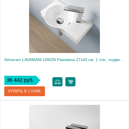
Производитель
ArtCeram
Artceram LAVAMANI UNION Раковина 27х43 см, 1 отв., подвесная, со слив-переливом, цвет: белый
36 442 руб.
КУПИТЬ В 1 КЛИК
Артикул
LML001 01 00
Производитель
ArtCeram