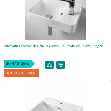
Artceram LAVAMANI UNION Раковина 27х45 см, 1 отв., подвесная, со слив-переливом, цвет: белый
36 442 руб.
КУПИТЬ В 1 КЛИК
Артикул
LML003 01 00
Производитель
ArtCeram