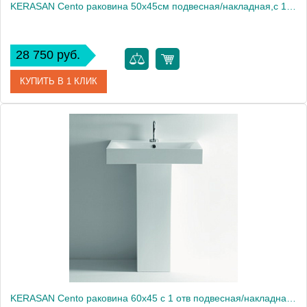
KERASAN Cento раковина 50х45см подвесная/накладная,с 1 отв под смеситель, цвет белый1861
28 750 руб.
КУПИТЬ В 1 КЛИК
Артикул
353001*1
Производитель
Kerasan
KERASAN Cento раковина 60х45 с 1 отв подвесная/накладная, белый1861