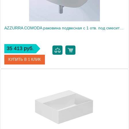
AZZURRA COMODA раковина подвесная с 1 отв. под смеситель 80х50см, цвет белый2016
35 413 руб.
КУПИТЬ В 1 КЛИК
Артикул
CMLS08050T0MBI/(COM 80/S bi)*1
Производитель
Azzurra