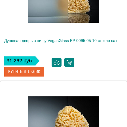
Высота, см
189.0000
Душевая дверь в нишу VegasGlass EP 0095 05 10 стекло сатин, 95
31 262 руб.
КУПИТЬ В 1 КЛИК
Артикул
EP 0095 05 10
Модель
EP 0095 05 10
Производитель
VegasGlass
Высота, см
189.0000