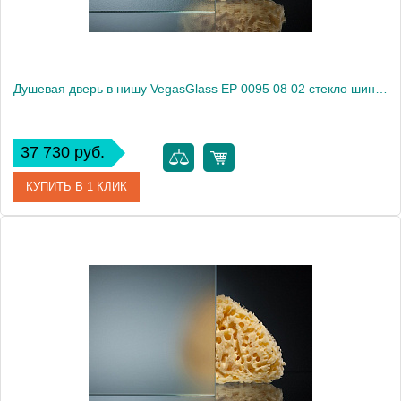
Душевая дверь в нишу VegasGlass EP 0095 08 02 стекло шиншилла, 95
37 730 руб.
КУПИТЬ В 1 КЛИК
Артикул
EP 0095 08 02
Модель
EP 0095 08 02
Производитель
VegasGlass
Высота, см
189.0000