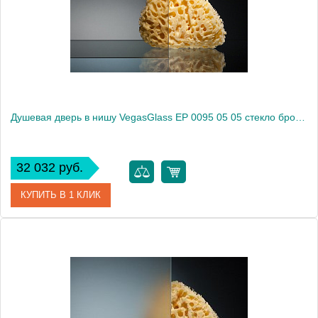
Высота, см
189.0000
Душевая дверь в нишу VegasGlass EP 0095 05 05 стекло бронза, 95
32 032 руб.
КУПИТЬ В 1 КЛИК
Артикул
EP 0095 05 05
Модель
EP 0095 05 05
Производитель
VegasGlass