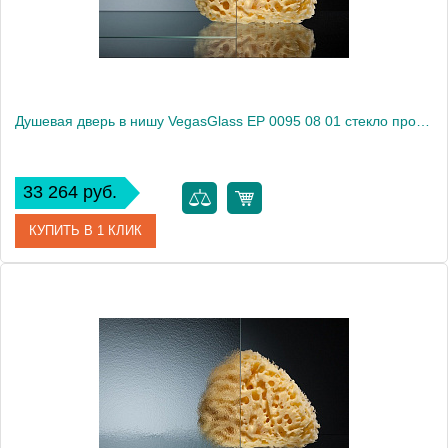
Душевая дверь в нишу VegasGlass EP 0095 08 01 стекло прозрачное, 95
33 264 руб.
КУПИТЬ В 1 КЛИК
Артикул
EP 0095 08 01
Модель
EP 0095 08 01
Производитель
VegasGlass
Высота, см
189.0000