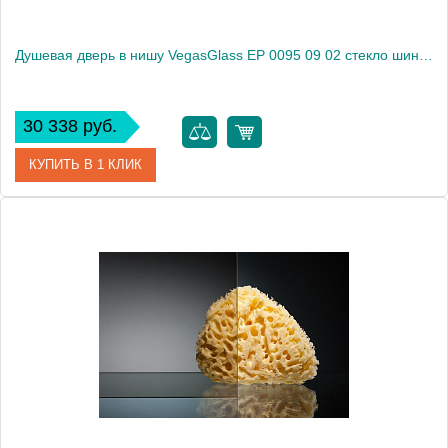
Душевая дверь в нишу VegasGlass EP 0095 09 02 стекло шиншилла, 95
30 338 руб.
КУПИТЬ В 1 КЛИК
Артикул
EP 0095 09 02
Модель
EP 0095 09 02
Производитель
VegasGlass
Высота, см
189.0000