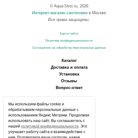
© Aqua-Stroi.ru, 2026
Интернет-магазин сантехники
в Москве
Все права защищены.
Карта сайта
Политика конфиденциальности
Соглашение на обработку персональных данных
Каталог
Доставка и оплата
Установка
Отзывы
Вопрос-ответ
О компании
Мы используем файлы сookie и
Производители
обрабатываем персональные данные с
Сервисные центры
использованием Яндекс Метрики. Продолжая
использовать наш сайт, Вы соглашаетесь с
Контакты
нашей
политикой конфиденциальности
. Это
Статьи
улучшает работу сайта и взаимодействие с
ним. Подтвердите ваше согласие, нажав