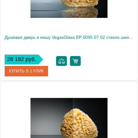
Душевая дверь в нишу VegasGlass EP 0095 07 02 стекло шиншилла, 95
28 182 руб.
КУПИТЬ В 1 КЛИК
Артикул
EP 0095 07 02
Модель
EP 0095 07 02
Производитель
VegasGlass
Высота, см
189.0000