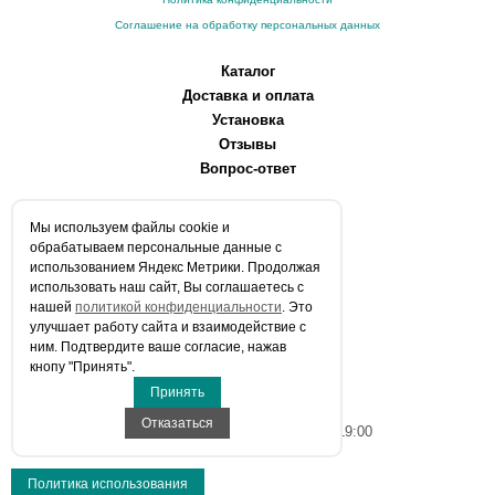
Соглашение на обработку персональных данных
Каталог
Доставка и оплата
Установка
Отзывы
Вопрос-ответ
О компании
Мы используем файлы сookie и
Производители
обрабатываем персональные данные с
Сервисные центры
использованием Яндекс Метрики. Продолжая
использовать наш сайт, Вы соглашаетесь с
Контакты
нашей
политикой конфиденциальности
. Это
Статьи
улучшает работу сайта и взаимодействие с
ним. Подтвердите ваше согласие, нажав
Телефоны:
кнопу "Принять".
+7 (903) 216-59-41
Принять
E-mail:
info@aqua-stroi.ru
Отказаться
Время работы: Пн-Вс с 9:00 до 19:00
Политика использования