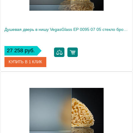
Душевая дверь в нишу VegasGlass EP 0095 07 05 стекло бронза, 95
27 258 руб.
КУПИТЬ В 1 КЛИК
Артикул
EP 0095 07 05
Модель
EP 0095 07 05
Производитель
VegasGlass
Высота, см
189.0000