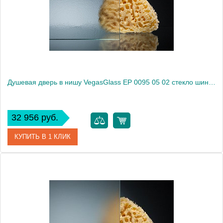
Высота, см
189.0000
Душевая дверь в нишу VegasGlass EP 0095 05 02 стекло шиншилла, 95
32 956 руб.
КУПИТЬ В 1 КЛИК
Артикул
EP 0095 05 02
Модель
EP 0095 05 02
Производитель
VegasGlass