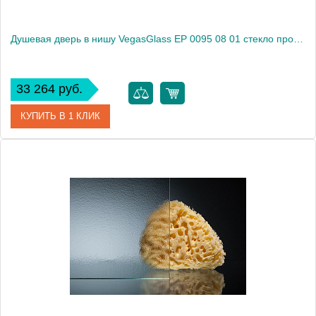
Душевая дверь в нишу VegasGlass EP 0095 08 01 стекло прозрачное, 95
33 264 руб.
КУПИТЬ В 1 КЛИК
Артикул
EP 0095 08 01
Модель
EP 0095 08 01
Производитель
VegasGlass
Высота, см
189.0000