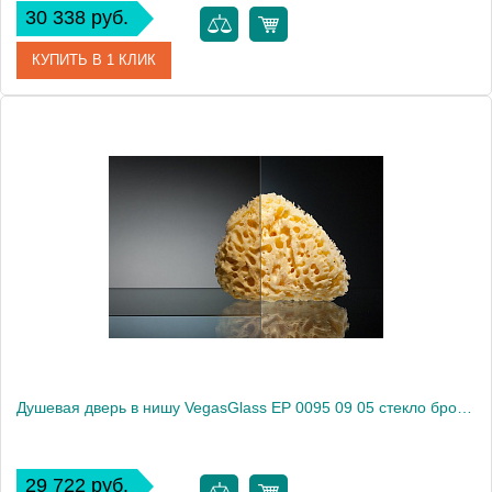
30 338 руб.
КУПИТЬ В 1 КЛИК
Артикул
EP 0095 09 02
Модель
EP 0095 09 02
Производитель
VegasGlass
Высота, см
189.0000
Душевая дверь в нишу VegasGlass EP 0095 09 05 стекло бронза, 95
29 722 руб.