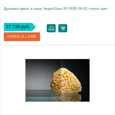
Душевая дверь в нишу VegasGlass EP 0095 08 02 стекло шиншилла, 95
37 730 руб.
КУПИТЬ В 1 КЛИК
Артикул
EP 0095 08 02
Модель
EP 0095 08 02
Производитель
VegasGlass
Высота, см
189.0000