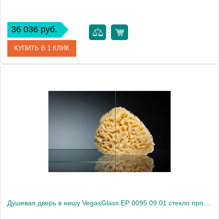
36 036 руб.
КУПИТЬ В 1 КЛИК
Артикул
EP 0095 08 10
Модель
EP 0095 08 10
Производитель
VegasGlass
Высота, см
189.0000
Душевая дверь в нишу VegasGlass EP 0095 09 01 стекло прозрачное, 95