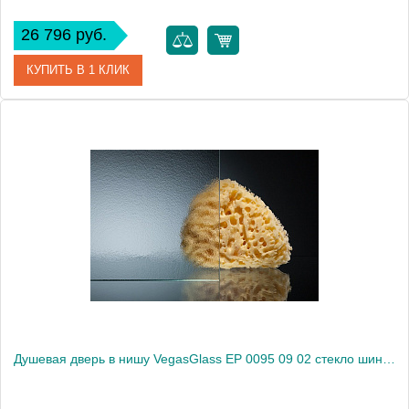
26 796 руб.
КУПИТЬ В 1 КЛИК
Артикул
EP 0095 09 01
Модель
EP 0095 09 01
Производитель
VegasGlass
Высота, см
189.0000
Душевая дверь в нишу VegasGlass EP 0095 09 02 стекло шиншилла, 95