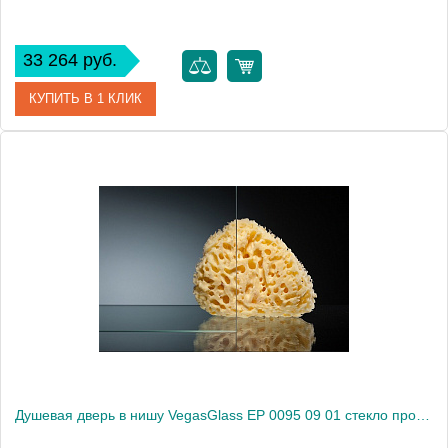
33 264 руб.
КУПИТЬ В 1 КЛИК
Артикул
EP 0095 08 01
Модель
EP 0095 08 01
Производитель
VegasGlass
Высота, см
189.0000
Душевая дверь в нишу VegasGlass EP 0095 09 01 стекло прозрачное, 95