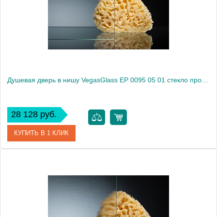
Высота, см
189.0000
Душевая дверь в нишу VegasGlass EP 0095 05 01 стекло прозрачное, 95
28 128 руб.
КУПИТЬ В 1 КЛИК
Артикул
EP 0095 05 01
Модель
EP 0095 05 01
Производитель
VegasGlass