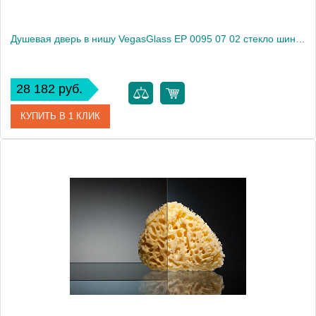
Душевая дверь в нишу VegasGlass EP 0095 07 02 стекло шиншилла, 95
28 182 руб.
КУПИТЬ В 1 КЛИК
Артикул
EP 0095 07 02
Модель
EP 0095 07 02
Производитель
VegasGlass
Высота, см
189.0000