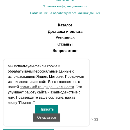
Политика конфиденциальности
Соглашение на обработку персональных данных
Каталог
Доставка и оплата
Установка
Отзывы
Вопрос-ответ
О компании
Мы используем файлы сookie и
Производители
обрабатываем персональные данные с
Сервисные центры
использованием Яндекс Метрики. Продолжая
использовать наш сайт, Вы соглашаетесь с
Контакты
нашей
политикой конфиденциальности
. Это
Статьи
улучшает работу сайта и взаимодействие с
ним. Подтвердите ваше согласие, нажав
Телефоны:
кнопу "Принять".
+7 (903) 216-59-41
Принять
E-mail:
info@aqua-stroi.ru
Отказаться
Время работы: Пн-Вс с 9:00 до 19:00