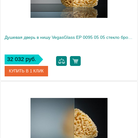
Душевая дверь в нишу VegasGlass EP 0095 05 05 стекло бронза, 95
32 032 руб.
КУПИТЬ В 1 КЛИК
Артикул
EP 0095 05 05
Модель
EP 0095 05 05
Производитель
VegasGlass
Высота, см
189.0000