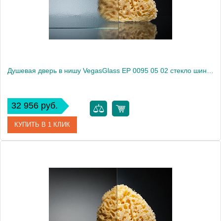
Высота, см
189.0000
Душевая дверь в нишу VegasGlass EP 0095 05 02 стекло шиншилла, 95
32 956 руб.
КУПИТЬ В 1 КЛИК
Артикул
EP 0095 05 02
Модель
EP 0095 05 02
Производитель
VegasGlass
Высота, см
189.0000