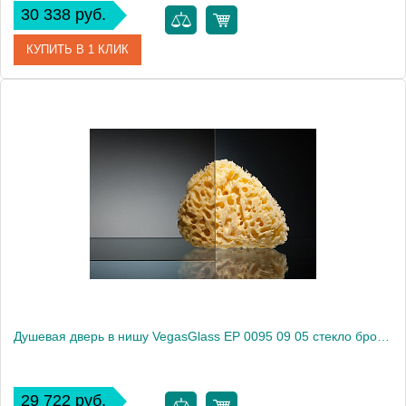
30 338 руб.
КУПИТЬ В 1 КЛИК
Артикул
EP 0095 09 02
Модель
EP 0095 09 02
Производитель
VegasGlass
Высота, см
189.0000
Душевая дверь в нишу VegasGlass EP 0095 09 05 стекло бронза, 95
29 722 руб.