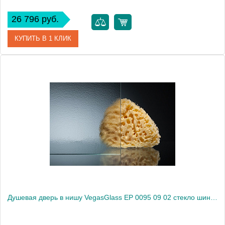
26 796 руб.
КУПИТЬ В 1 КЛИК
Артикул
EP 0095 09 01
Модель
EP 0095 09 01
Производитель
VegasGlass
Высота, см
189.0000
Душевая дверь в нишу VegasGlass EP 0095 09 02 стекло шиншилла, 95