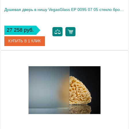
Душевая дверь в нишу VegasGlass EP 0095 07 05 стекло бронза, 95
27 258 руб.
КУПИТЬ В 1 КЛИК
Артикул
EP 0095 07 05
Модель
EP 0095 07 05
Производитель
VegasGlass
Высота, см
189.0000