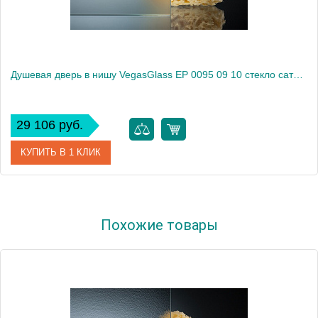
Душевая дверь в нишу VegasGlass EP 0095 09 10 стекло сатин, 95
29 106 руб.
КУПИТЬ В 1 КЛИК
Артикул
EP 0095 09 10
Похожие товары
Модель
EP 0095 09 10
Производитель
VegasGlass
Высота, см
189.0000