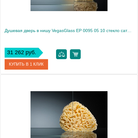
Душевая дверь в нишу VegasGlass EP 0095 05 10 стекло сатин, 95
31 262 руб.
КУПИТЬ В 1 КЛИК
Артикул
EP 0095 05 10
Модель
EP 0095 05 10
Производитель
VegasGlass
Высота, см
189.0000