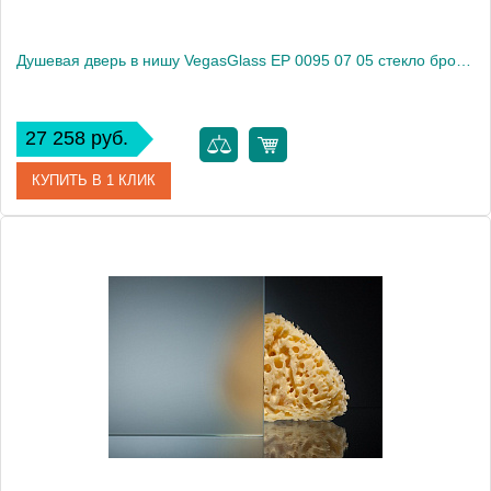
Душевая дверь в нишу VegasGlass EP 0095 07 05 стекло бронза, 95
27 258 руб.
КУПИТЬ В 1 КЛИК
Артикул
EP 0095 07 05
Модель
EP 0095 07 05
Производитель
VegasGlass
Высота, см
189.0000