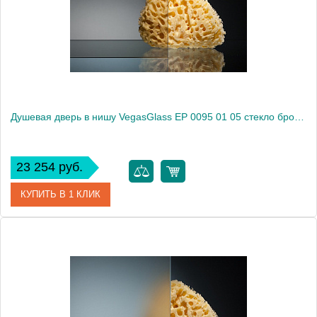
Высота, см
189.0000
Душевая дверь в нишу VegasGlass EP 0095 01 05 стекло бронза, 95
23 254 руб.
КУПИТЬ В 1 КЛИК
Артикул
EP 0095 01 05
Модель
EP 0095 01 05
Производитель
VegasGlass