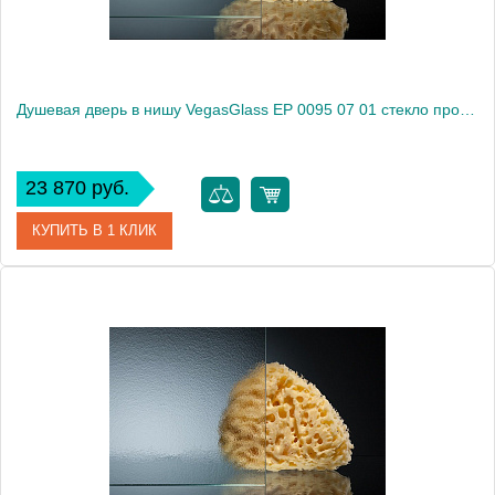
Душевая дверь в нишу VegasGlass EP 0095 07 01 стекло прозрачное, 95
23 870 руб.
КУПИТЬ В 1 КЛИК
Артикул
EP 0095 07 01
Модель
EP 0095 07 01
Производитель
VegasGlass
Высота, см
189.0000