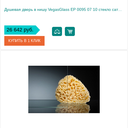
Душевая дверь в нишу VegasGlass EP 0095 07 10 стекло сатин, 95
26 642 руб.
КУПИТЬ В 1 КЛИК
Артикул
EP 0095 07 10
Модель
EP 0095 07 10
Производитель
VegasGlass
Высота, см
189.0000