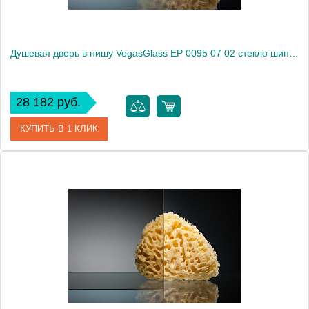
Душевая дверь в нишу VegasGlass EP 0095 07 02 стекло шиншилла, 95
28 182 руб.
КУПИТЬ В 1 КЛИК
Артикул
EP 0095 07 02
Модель
EP 0095 07 02
Производитель
VegasGlass
Высота, см
189.0000