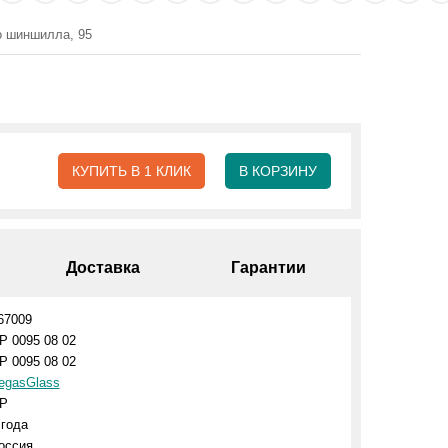
о шиншилла, 95
КУПИТЬ В 1 КЛИК
В КОРЗИНУ
Доставка
Гарантии
67009
P 0095 08 02
P 0095 08 02
egasGlass
P
 года
оссия