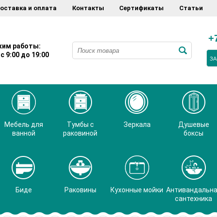
оставка и оплата
Контакты
Сертификаты
Статьи
+
им работы:
с 9:00 до 19:00
ЗА
Мебель для
Тумбы с
Зеркала
Душевые
ванной
раковиной
боксы
Биде
Раковины
Кухонные мойки
Антивандальн
сантехника