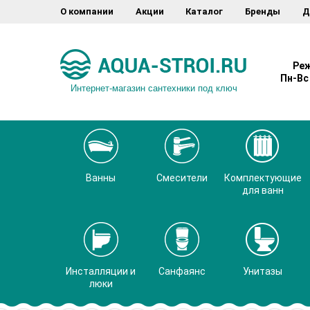
О компании
Акции
Каталог
Бренды
Д
Реж
Пн-Вс 
Интернет-магазин сантехники под ключ
Ванны
Смесители
Комплектующие
для ванн
Инсталляции и
Санфаянс
Унитазы
люки