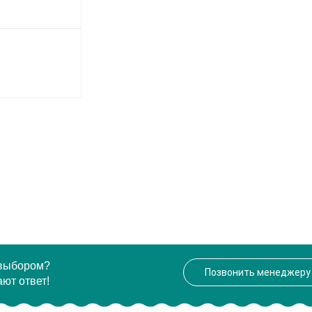
 выбором?
Позвонить менеджеру
ют ответ!