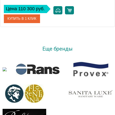
Цена 110 300 руб.
КУПИТЬ В 1 КЛИК
Артикул
E2930-S-00
Производитель
Roca
Еще бренды
Высота, см
60,5
Вес, кг
120