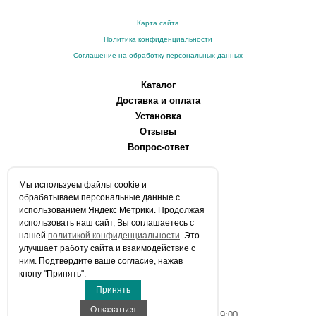
Карта сайта
Политика конфиденциальности
Соглашение на обработку персональных данных
Каталог
Доставка и оплата
Установка
Отзывы
Вопрос-ответ
О компании
Мы используем файлы сookie и
Производители
обрабатываем персональные данные с
Сервисные центры
использованием Яндекс Метрики. Продолжая
использовать наш сайт, Вы соглашаетесь с
Контакты
нашей
политикой конфиденциальности
. Это
Статьи
улучшает работу сайта и взаимодействие с
ним. Подтвердите ваше согласие, нажав
Телефоны:
кнопу "Принять".
+7 (903) 216-59-41
Принять
E-mail:
info@aqua-stroi.ru
Отказаться
Время работы: Пн-Вс с 9:00 до 19:00