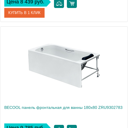
Цена 8 439 руб.
КУПИТЬ В 1 КЛИК
Артикул
ZRU9302901
Производитель
Roca
Высота, см
75
Вес, кг
1
BECOOL панель фронтальная для ванны 180х80 ZRU9302783
Цена 9 785 руб.