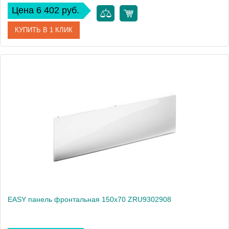
Цена 6 402 руб.
КУПИТЬ В 1 КЛИК
Артикул
ZRU9302926
Производитель
Roca
Высота, см
45
Вес, кг
2
EASY панель фронтальная 150х70 ZRU9302908