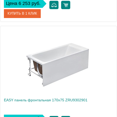
Цена 6 253 руб.
КУПИТЬ В 1 КЛИК
Артикул
ZRU9302908
Производитель
Roca
Вес, кг
2
EASY панель фронтальная 170х75 ZRU9302901