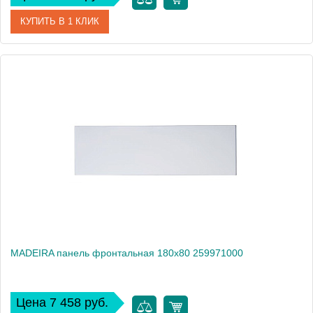
КУПИТЬ В 1 КЛИК
Артикул
ZRU9302772
Производитель
Roca
Высота, см
75
Вес, кг
3
MADEIRA панель фронтальная 180х80 259971000
Цена 7 458 руб.