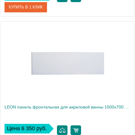
КУПИТЬ В 1 КЛИК
Артикул
259971000
Производитель
Roca
Высота, см
64
Вес, кг
3
LEON панель фронтальная для акриловой ванны 1500x700 мм, белый 259144000
Цена 6 350 руб.