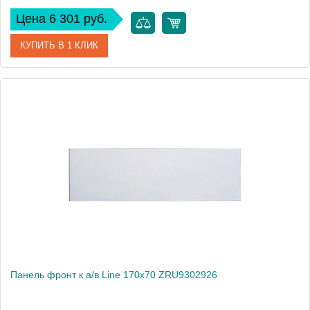
Цена 6 301 руб.
КУПИТЬ В 1 КЛИК
Артикул
ZRU9302987
Производитель
Roca
Вес, кг
1
Панель фронт к а/в Line 170x70 ZRU9302926