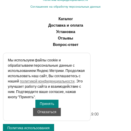
Соглашение на обработку персональных данных
Каталог
Доставка и оплата
Установка
Отзывы
Вопрос-ответ
О компании
Мы используем файлы сookie и
Производители
обрабатываем персональные данные с
Сервисные центры
использованием Яндекс Метрики. Продолжая
использовать наш сайт, Вы соглашаетесь с
Контакты
нашей
политикой конфиденциальности
. Это
Статьи
улучшает работу сайта и взаимодействие с
ним. Подтвердите ваше согласие, нажав
Телефоны:
кнопу "Принять".
+7 (903) 216-59-41
Принять
E-mail:
info@aqua-stroi.ru
Отказаться
Время работы: Пн-Вс с 9:00 до 19:00
Политика использования