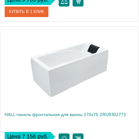
КУПИТЬ В 1 КЛИК
Артикул
ZRU9302783
Производитель
Roca
Высота, см
80
Вес, кг
5
HALL панель фронтальная для ванны 170х75 ZRU9302772
Цена 7 156 руб.