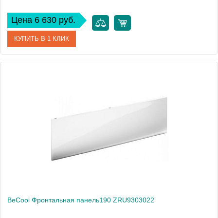
Цена 6 630 руб.
КУПИТЬ В 1 КЛИК
Артикул
ZRU9303038
Производитель
Roca
Высота, см
60
Вес, кг
4
BeCool Фронтальная панель190 ZRU9303022