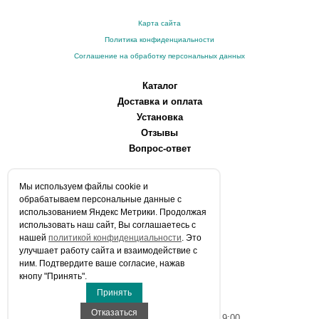
Карта сайта
Политика конфиденциальности
Соглашение на обработку персональных данных
Каталог
Доставка и оплата
Установка
Отзывы
Вопрос-ответ
О компании
Мы используем файлы сookie и
Производители
обрабатываем персональные данные с
Сервисные центры
использованием Яндекс Метрики. Продолжая
использовать наш сайт, Вы соглашаетесь с
Контакты
нашей
политикой конфиденциальности
. Это
Статьи
улучшает работу сайта и взаимодействие с
ним. Подтвердите ваше согласие, нажав
Телефоны:
кнопу "Принять".
+7 (903) 216-59-41
Принять
E-mail:
info@aqua-stroi.ru
Отказаться
Время работы: Пн-Вс с 9:00 до 19:00