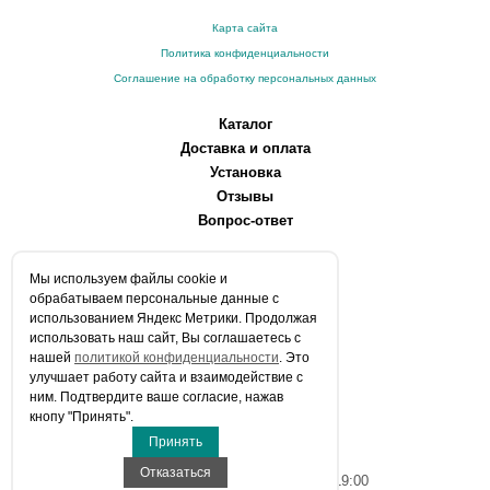
Карта сайта
Политика конфиденциальности
Соглашение на обработку персональных данных
Каталог
Доставка и оплата
Установка
Отзывы
Вопрос-ответ
О компании
Мы используем файлы сookie и
Производители
обрабатываем персональные данные с
Сервисные центры
использованием Яндекс Метрики. Продолжая
использовать наш сайт, Вы соглашаетесь с
Контакты
нашей
политикой конфиденциальности
. Это
Статьи
улучшает работу сайта и взаимодействие с
ним. Подтвердите ваше согласие, нажав
Телефоны:
кнопу "Принять".
+7 (903) 216-59-41
Принять
E-mail:
info@aqua-stroi.ru
Отказаться
Время работы: Пн-Вс с 9:00 до 19:00