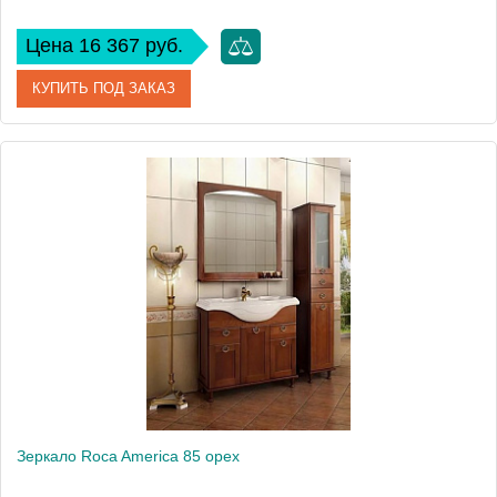
Цена 16 367 руб.
КУПИТЬ ПОД ЗАКАЗ
Артикул
ZRU9302689
Модель
Gap 80
Производитель
Roca
Высота, см
85
Монтаж
подвесной
Зеркало Roca America 85 орех