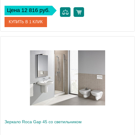
Цена 12 816 руб.
КУПИТЬ В 1 КЛИК
Артикул
ZRU9302793
Модель
America 85
Производитель
Roca
Высота, см
92
Монтаж
подвесной
Зеркало Roca Gap 45 со светильником