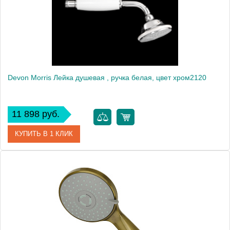
Вес, кг
0.28
Devon Morris Лейка душевая , ручка белая, цвет хром2120
11 898 руб.
КУПИТЬ В 1 КЛИК
Артикул
UTICI431CR
Производитель
DEVON&DEVON