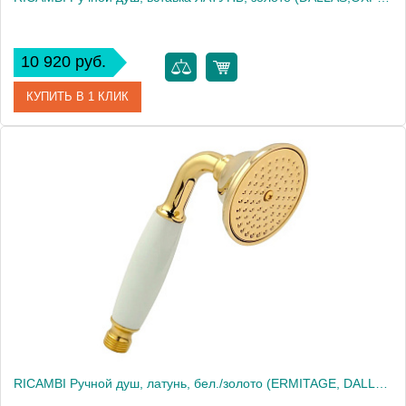
10 920 руб.
КУПИТЬ В 1 КЛИК
Артикул
31873
Производитель
Migliore
Высота, см
19.5000
Вес, кг
0.32
RICAMBI Ручной душ, латунь, бел./золото (ERMITAGE, DALLAS, OXFORD, REVIVAL, PRINCETON, PRINCETON+, A