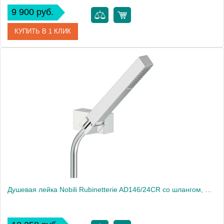
9 900 руб.
КУПИТЬ В 1 КЛИК
Артикул
30889
Производитель
Migliore
Высота, см
20.2000
Вес, кг
0.17
Душевая лейка Nobili Rubinetterie AD146/24CR со шлангом, Chrome