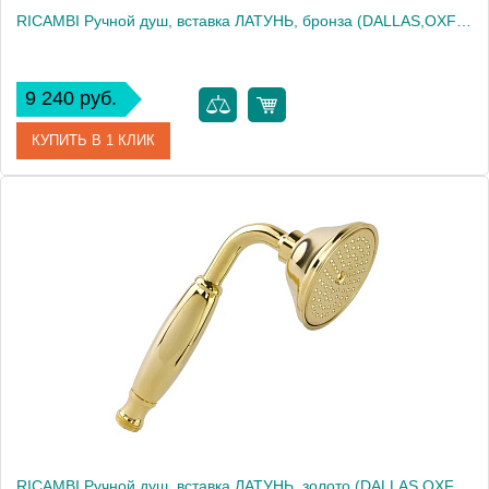
RICAMBI Ручной душ, вставка ЛАТУНЬ, бронза (DALLAS,OXFORD,REVIVAL,PRINCETON ARCADIA)
9 240 руб.
КУПИТЬ В 1 КЛИК
Артикул
31872
Производитель
Migliore
Высота, см
19.5000
Вес, кг
0.32
RICAMBI Ручной душ, вставка ЛАТУНЬ, золото (DALLAS,OXFORD,REVIVAL,PRINCETON ARCADIA)