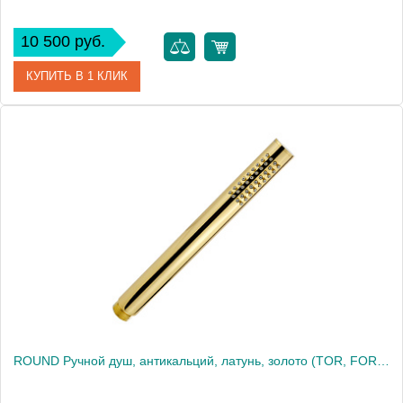
10 500 руб.
КУПИТЬ В 1 КЛИК
Артикул
20042
Производитель
Migliore
Высота, см
19.5000
Вес, кг
0.31
ROUND Ручной душ, антикальций, латунь, золото (TOR, FORTIS, NAXOS)