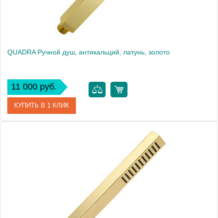
QUADRA Ручной душ, антикальций, латунь, золото
11 000 руб.
КУПИТЬ В 1 КЛИК
Артикул
30891
Производитель
Migliore
Высота, см
20.5000
Вес, кг
0.23