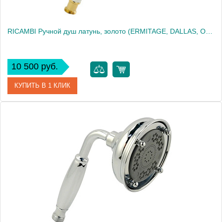
RICAMBI Ручной душ латунь, золото (ERMITAGE, DALLAS, OXFORD, REVIVAL, PRINCETON, ARC)
10 500 руб.
КУПИТЬ В 1 КЛИК
Артикул
30886
Производитель
Migliore
Высота, см
22.5000
Вес, кг
0.36