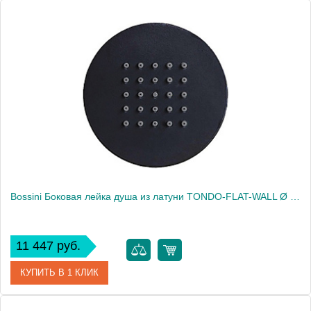
Bossini Боковая лейка душа из латуни TONDO-FLAT-WALL Ø 100 mm - самоочищающийся дождевой спрей - 1/2 M, цвет черный матовый2253
11 447 руб.
КУПИТЬ В 1 КЛИК