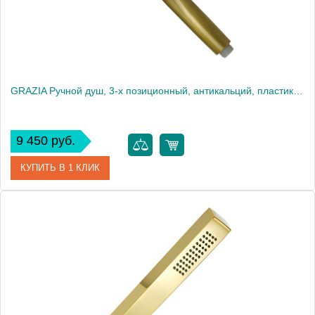
GRAZIA Ручной душ, 3-х позиционный, антикальций, пластик, бронза
9 450 руб.
КУПИТЬ В 1 КЛИК
Артикул
29693
Производитель
Migliore
Высота, см
26.0000
Вес, кг
0.22