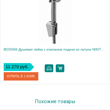
BOSSINI Душевая лейка с клапаном подачи из латуни NIKITA-BRASS с фиксированным держателем из ABS -шлангом дв.фальцевания из латуни 125 см - хром2243
11 270 руб.
КУПИТЬ В 1 КЛИК
Артикул
C04045B.030
Похожие товары
Производитель
Bossini