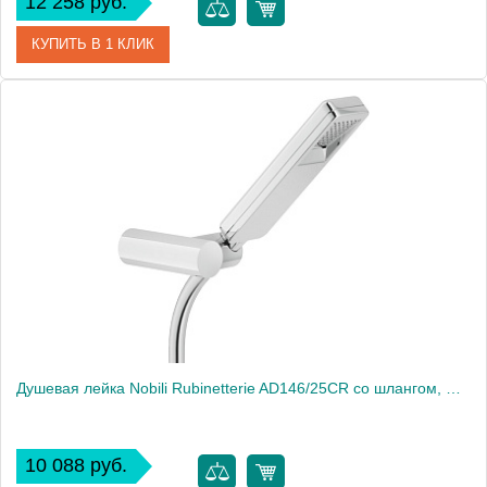
12 258 руб.
КУПИТЬ В 1 КЛИК
Артикул
AD146/24CR
Производитель
NOBILI
Вес, кг
0.6
Душевая лейка Nobili Rubinetterie AD146/25CR со шлангом, Chrome
10 088 руб.