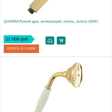
QUADRA Ручной душ, антикальций, латунь, золото 20041
11 000 руб.
КУПИТЬ В 1 КЛИК
Артикул
20041
Производитель
Migliore
Высота, см
21.4000
Вес, кг
0.17