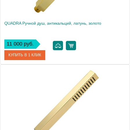
QUADRA Ручной душ, антикальций, латунь, золото
11 000 руб.
КУПИТЬ В 1 КЛИК
Артикул
30891
Производитель
Migliore
Высота, см
20.5000
Вес, кг
0.23