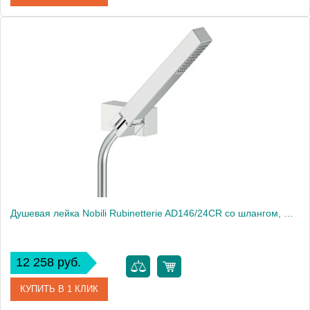
Артикул
30889
Производитель
Migliore
Высота, см
20.2000
Вес, кг
0.17
Душевая лейка Nobili Rubinetterie AD146/24CR со шлангом, Chrome
12 258 руб.
КУПИТЬ В 1 КЛИК