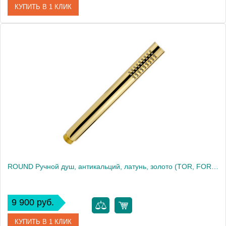
КУПИТЬ В 1 КЛИК
Артикул
20042
Производитель
Migliore
Высота, см
19.5000
Вес, кг
0.31
ROUND Ручной душ, антикальций, латунь, золото (TOR, FORTIS, NAXOS)
9 900 руб.
КУПИТЬ В 1 КЛИК