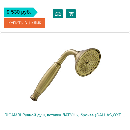
9 530 руб.
КУПИТЬ В 1 КЛИК
Артикул
20022
Производитель
Migliore
Высота, см
23.0000
Вес, кг
0.53
RICAMBI Ручной душ, вставка ЛАТУНЬ, бронза (DALLAS,OXFORD,REVIVAL,PRINCETON ARCADIA)