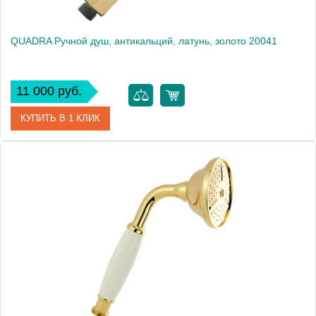
QUADRA Ручной душ, антикальций, латунь, золото 20041
11 000 руб.
КУПИТЬ В 1 КЛИК
Артикул
20041
Производитель
Migliore
Высота, см
21.4000
Вес, кг
0.17