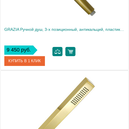
GRAZIA Ручной душ, 3-х позиционный, антикальций, пластик, бронза
9 450 руб.
КУПИТЬ В 1 КЛИК
Артикул
29693
Производитель
Migliore
Высота, см
26.0000
Вес, кг
0.22