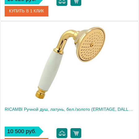
КУПИТЬ В 1 КЛИК
Артикул
31873
Производитель
Migliore
Высота, см
19.5000
Вес, кг
0.32
RICAMBI Ручной душ, латунь, бел./золото (ERMITAGE, DALLAS, OXFORD, REVIVAL, PRINCETON, PRINCETON+, A
10 500 руб.