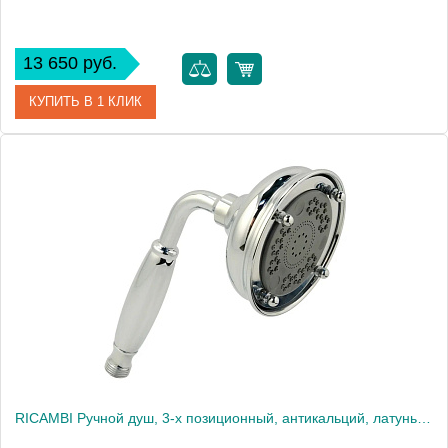
13 650 руб.
КУПИТЬ В 1 КЛИК
Артикул
20023
Производитель
Migliore
Высота, см
23.0000
Вес, кг
0.49
RICAMBI Ручной душ, 3-х позиционный, антикальций, латунь, хром