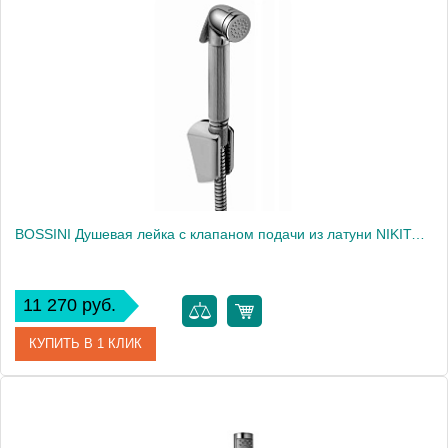
Производитель
Bossini
BOSSINI Душевая лейка с клапаном подачи из латуни NIKITA-BRASS с фиксированным держателем из ABS -шлангом дв.фальцевания из латуни 125 см - хром2243
11 270 руб.
КУПИТЬ В 1 КЛИК
Артикул
C04045B.030