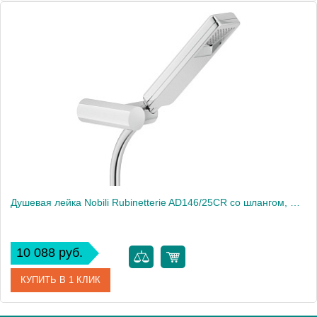
Артикул
AD146/24CR
Производитель
NOBILI
Вес, кг
0.6
Душевая лейка Nobili Rubinetterie AD146/25CR со шлангом, Chrome
10 088 руб.
КУПИТЬ В 1 КЛИК