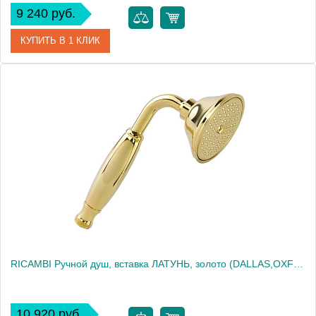
9 240 руб.
КУПИТЬ В 1 КЛИК
Артикул
31872
Производитель
Migliore
Высота, см
19.5000
Вес, кг
0.32
RICAMBI Ручной душ, вставка ЛАТУНЬ, золото (DALLAS,OXFORD,REVIVAL,PRINCETON ARCADIA)
10 920 руб.