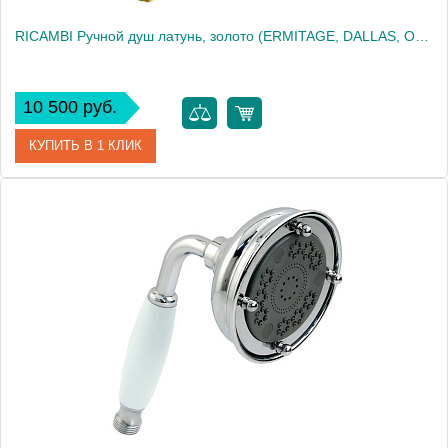
RICAMBI Ручной душ латунь, золото (ERMITAGE, DALLAS, OXFORD, REVIVAL, PRINCETON, ARC)
10 500 руб.
КУПИТЬ В 1 КЛИК
Артикул
30886
Производитель
Migliore
Высота, см
22.5000
Вес, кг
0.36