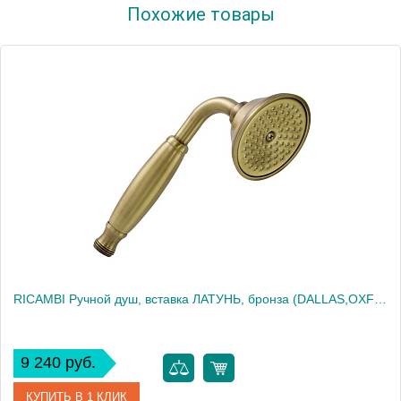
Похожие товары
Производитель
Migliore
Высота, см
19.5000
Вес, кг
0.31
RICAMBI Ручной душ, вставка ЛАТУНЬ, бронза (DALLAS,OXFORD,REVIVAL,PRINCETON ARCADIA)
9 240 руб.
КУПИТЬ В 1 КЛИК