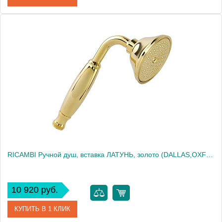
Артикул
31872
Производитель
Migliore
Высота, см
19.5000
Вес, кг
0.32
RICAMBI Ручной душ, вставка ЛАТУНЬ, золото (DALLAS,OXFORD,REVIVAL,PRINCETON ARCADIA)
10 920 руб.
КУПИТЬ В 1 КЛИК