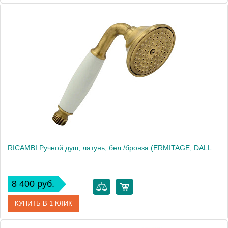
Артикул
31873
Производитель
Migliore
Высота, см
19.5000
Вес, кг
0.32
RICAMBI Ручной душ, латунь, бел./бронза (ERMITAGE, DALLAS, OXFORD, REVIVAL, PRINCETON, PRINCETON+, A
8 400 руб.
КУПИТЬ В 1 КЛИК