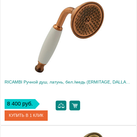
Артикул
20014
Производитель
Migliore
Высота, см
19.5000
Вес, кг
0.31
RICAMBI Ручной душ, латунь, бел./медь (ERMITAGE, DALLAS, OXFORD, REVIVAL, PRINCETON, PRINCETON+, ARC
8 400 руб.
КУПИТЬ В 1 КЛИК