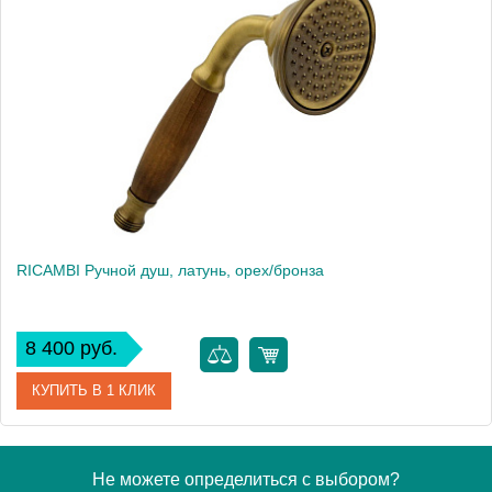
Артикул
20045
Производитель
Migliore
Высота, см
19.5000
Вес, кг
0.31
RICAMBI Ручной душ, латунь, орех/бронза
8 400 руб.
КУПИТЬ В 1 КЛИК
Артикул
20017
Не можете определиться с выбором?