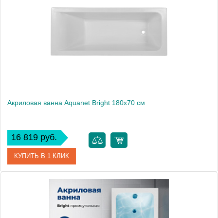
Производитель
Aquanet
Высота, см
60
Вес, кг
28.1
Акриловая ванна Aquanet Bright 180x70 см
16 819 руб.
КУПИТЬ В 1 КЛИК
Артикул
00216304
Производитель
Aquanet