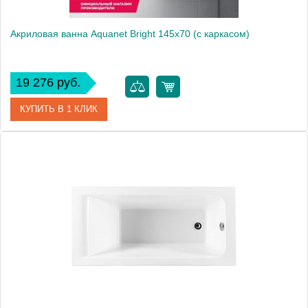
Акриловая ванна Aquanet Bright 145x70 (с каркасом)
19 276 руб.
КУПИТЬ В 1 КЛИК
Артикул
00239668
Производитель
Aquanet
Высота, см
59
Вес, кг
26.8