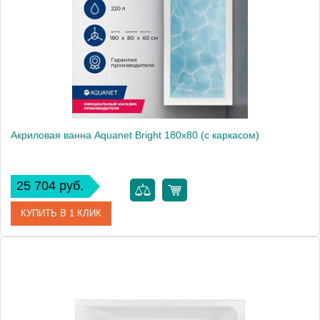
Высота, мм
600
Акриловая ванна Aquanet Bright 180x80 (с каркасом)
25 704 руб.
КУПИТЬ В 1 КЛИК
Артикул
00233143
Производитель
Aquanet
Высота, см
59