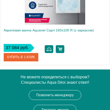
Акриловая ванна Aquanet Capri 160x100 R (с каркасом)
37 084 руб.
КУПИТЬ В 1 КЛИК
Артикул
00205386
Не можете определиться с выбором?
Специалисты Aqua-Stroi знают ответ!
Производитель
Aquanet
Высота, см
71
Позвонить менеджеру
Вес, кг
27.5
Заказать звонок