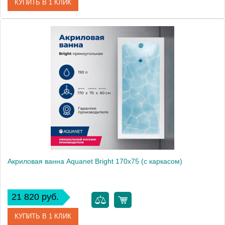
КУПИТЬ В 1 КЛИК
Артикул
00267791
Производитель
Aquanet
Высота, мм
600
Акриловая ванна Aquanet Bright 170x75 (с каркасом)
21 820 руб.
КУПИТЬ В 1 КЛИК