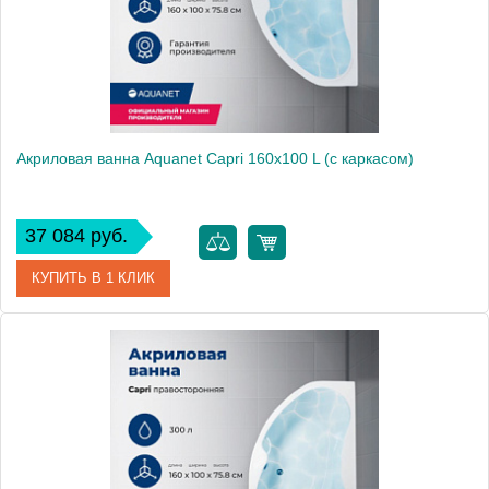
Акриловая ванна Aquanet Capri 160x100 L (с каркасом)
37 084 руб.
КУПИТЬ В 1 КЛИК
Артикул
00205476
Производитель
Aquanet
Высота, см
71
Вес, кг
27.5