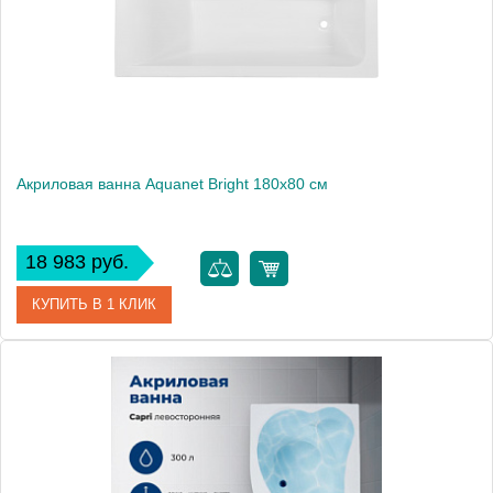
Вес, кг
32
Акриловая ванна Aquanet Bright 180x80 см
18 983 руб.
КУПИТЬ В 1 КЛИК
Артикул
00232987
Производитель
Aquanet
Высота, мм
600