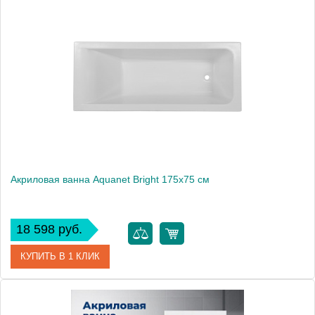
Артикул
00273795
Производитель
Aquanet
Высота, см
59
Вес, кг
27
Акриловая ванна Aquanet Bright 175x75 см
18 598 руб.
КУПИТЬ В 1 КЛИК
Артикул
00216295