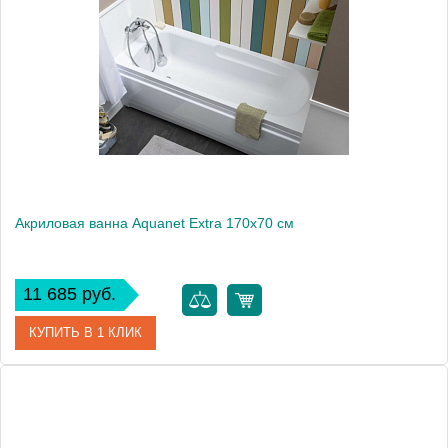
Производитель
Aquanet
Высота, мм
530
Акриловая ванна Aquanet Extra 170x70 см
11 685 руб.
КУПИТЬ В 1 КЛИК
Артикул
00203931
Производитель
Aquanet