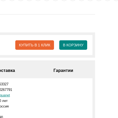
КУПИТЬ В 1 КЛИК
В КОРЗИНУ
оставка
Гарантии
63327
0267791
quanet
0 лет
оссия
90