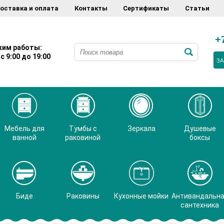
оставка и оплата
Контакты
Сертификаты
Статьи
+
им работы:
с 9:00 до 19:00
ЗА
Мебель для
Тумбы с
Зеркала
Душевые
ванной
раковиной
боксы
Биде
Раковины
Кухонные мойки
Антивандальн
сантехника