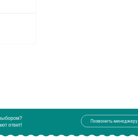
 выбором?
Позвонить менеджеру
ют ответ!