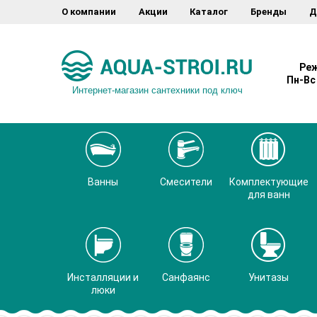
О компании
Акции
Каталог
Бренды
Д
Реж
Пн-Вс 
Интернет-магазин сантехники под ключ
Ванны
Смесители
Комплектующие
для ванн
Инсталляции и
Санфаянс
Унитазы
люки