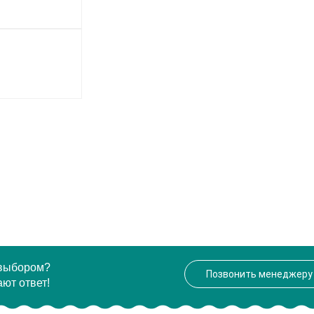
 выбором?
Позвонить менеджеру
ют ответ!