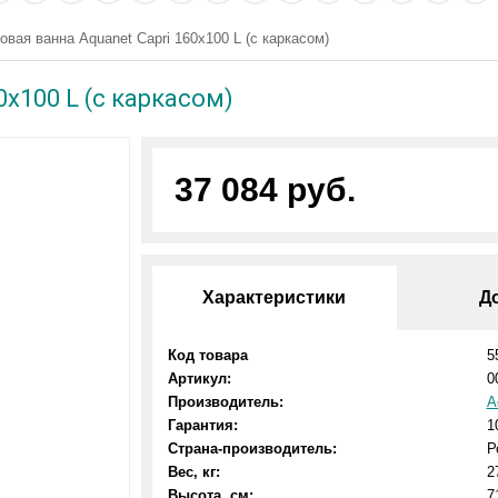
овая ванна Aquanet Capri 160x100 L (с каркасом)
0x100 L (с каркасом)
37 084 руб.
Характеристики
Д
Код товара
5
Артикул:
0
Производитель:
A
Гарантия:
1
Страна-производитель:
Р
Вес, кг:
2
Высота, см:
7