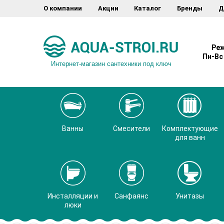
О компании
Акции
Каталог
Бренды
Д
Реж
Пн-Вс 
Интернет-магазин сантехники под ключ
Ванны
Смесители
Комплектующие
для ванн
Инсталляции и
Санфаянс
Унитазы
люки