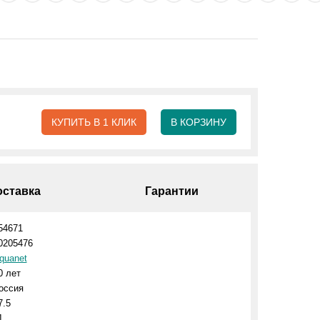
КУПИТЬ В 1 КЛИК
В КОРЗИНУ
оставка
Гарантии
54671
0205476
quanet
0 лет
оссия
7.5
1