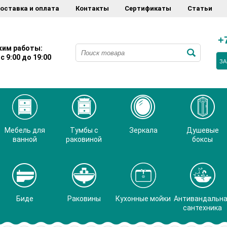
оставка и оплата
Контакты
Сертификаты
Статьи
+
им работы:
с 9:00 до 19:00
ЗА
Мебель для
Тумбы с
Зеркала
Душевые
ванной
раковиной
боксы
Биде
Раковины
Кухонные мойки
Антивандальн
сантехника