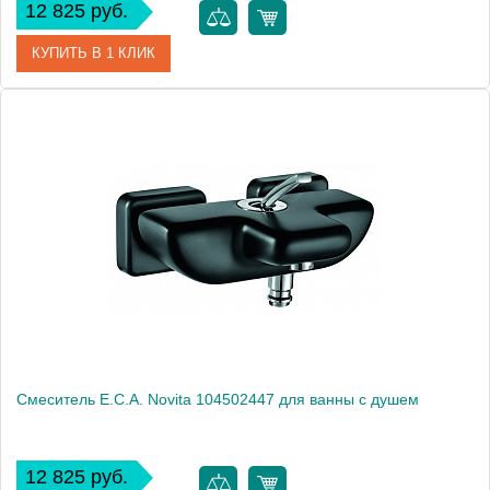
12 825 руб.
КУПИТЬ В 1 КЛИК
Артикул
104102447
Модель
Novita 104102447
Производитель
E.C.A.
Монтаж
на стену
Смеситель E.C.A. Novita 104502447 для ванны с душем
12 825 руб.