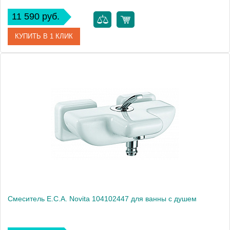
11 590 руб.
КУПИТЬ В 1 КЛИК
Артикул
102102447
Модель
Novita 102102447
Производитель
E.C.A.
Монтаж
на стену
Смеситель E.C.A. Novita 104102447 для ванны с душем