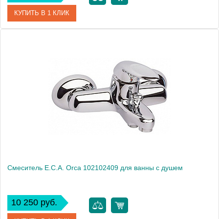
КУПИТЬ В 1 КЛИК
Артикул
104502447
Модель
Novita 104502447
Производитель
E.C.A.
Монтаж
на стену
Смеситель E.C.A. Orca 102102409 для ванны с душем
10 250 руб.