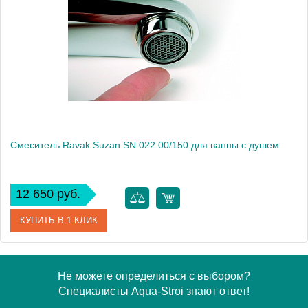
Модель
Rosa RS 061.00
Производитель
Ravak
Монтаж
внутренний (скрытый монтаж)
Смеситель Ravak Suzan SN 022.00/150 для ванны с душем
12 650 руб.
КУПИТЬ В 1 КЛИК
Артикул
X070004
Не можете определиться с выбором?
Специалисты Aqua-Stroi знают ответ!
Модель
Suzan SN 022.00/150