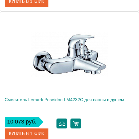
КУПИТЬ В 1 КЛИК
Артикул
102102409
Модель
Orca 102102409
Производитель
E.C.A.
Монтаж
на стену
Смеситель Lemark Poseidon LM4232C для ванны с душем
10 073 руб.
КУПИТЬ В 1 КЛИК