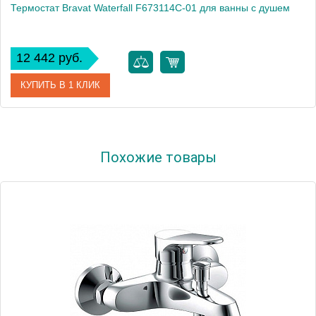
Термостат Bravat Waterfall F673114C-01 для ванны с душем
12 442 руб.
КУПИТЬ В 1 КЛИК
Артикул
178529 / F673114C-01
Похожие товары
Модель
Waterfall F673114C-01
Производитель
Bravat
Монтаж
на стену