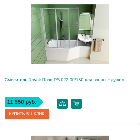
Артикул
X070017
Модель
Neo NO 022.00/150
Производитель
Ravak
Монтаж
на стену
Смеситель Ravak Rosa RS 022.00/150 для ванны с душем
11 550 руб.
КУПИТЬ В 1 КЛИК
Артикул
X070011