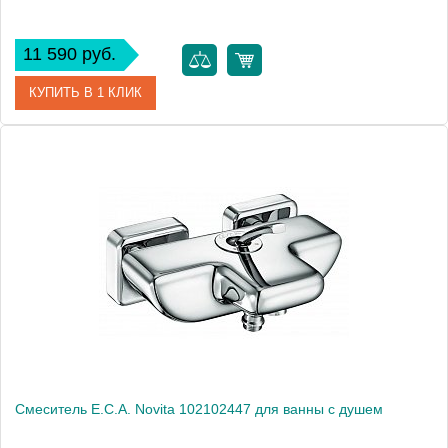
11 590 руб.
КУПИТЬ В 1 КЛИК
Артикул
102102443
Модель
Neva 102102443
Производитель
E.C.A.
Монтаж
на стену
Смеситель E.C.A. Novita 102102447 для ванны с душем