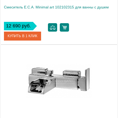
Смеситель E.C.A. Minimal art 102102315 для ванны с душем
12 690 руб.
КУПИТЬ В 1 КЛИК
Артикул
102102315
Модель
Minimal art 102102315
Производитель
E.C.A.
Монтаж
на борт ванны