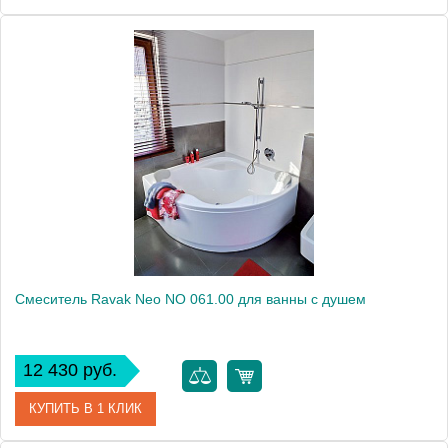
Артикул
LM4232C
Модель
Poseidon LM4232C
Производитель
Lemark
Монтаж
на стену
Вес, кг
2.38
Смеситель Ravak Neo NO 061.00 для ванны с душем
12 430 руб.
КУПИТЬ В 1 КЛИК