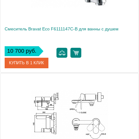
Смеситель Bravat Eco F6111147C-B для ванны с душем
10 700 руб.
КУПИТЬ В 1 КЛИК
Артикул
177428 / F6111147C-B / EC 1354
Модель
Eco F6111147C-B
Производитель
Bravat
Монтаж
на стену