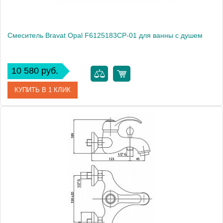
Смеситель Bravat Opal F6125183CP-01 для ванны с душем
10 580 руб.
КУПИТЬ В 1 КЛИК
Артикул
184892 / F6125183CP-01
Модель
Opal F6125183CP-01
Производитель
Bravat
Монтаж
на стену