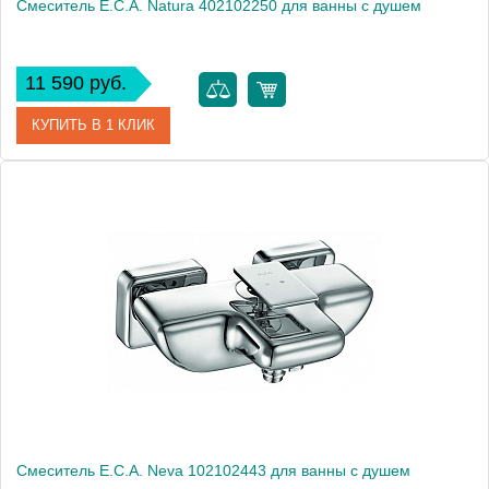
Смеситель E.C.A. Natura 402102250 для ванны с душем
11 590 руб.
КУПИТЬ В 1 КЛИК
Артикул
402102250
Модель
Natura 402102250
Производитель
E.C.A.
Монтаж
на стену
Смеситель E.C.A. Neva 102102443 для ванны с душем