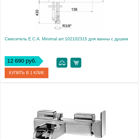
Смеситель E.C.A. Minimal art 102102315 для ванны с душем
12 690 руб.
КУПИТЬ В 1 КЛИК
Артикул
102102315
Модель
Minimal art 102102315
Производитель
E.C.A.
Монтаж
на борт ванны