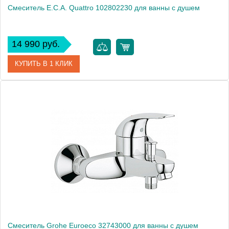
Смеситель E.C.A. Quattro 102802230 для ванны с душем
14 990 руб.
КУПИТЬ В 1 КЛИК
Артикул
102802230
Модель
Quattro 102802230
Производитель
E.C.A.
Монтаж
на стену
Смеситель Grohe Euroeco 32743000 для ванны с душем