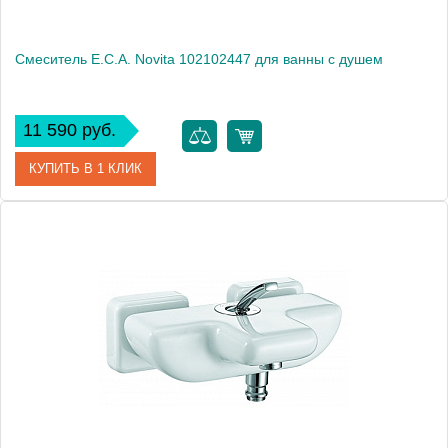
Смеситель E.C.A. Novita 102102447 для ванны с душем
11 590 руб.
КУПИТЬ В 1 КЛИК
Артикул
102102447
Модель
Novita 102102447
Производитель
E.C.A.
Монтаж
на стену