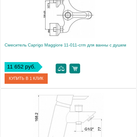
Монтаж
на стену
Смеситель Caprigo Maggiore 11-011-crm для ванны с душем
11 652 руб.
КУПИТЬ В 1 КЛИК
Артикул
11-011-crm
Модель
Maggiore 11-011-crm
Производитель
Caprigo
Монтаж
на стену