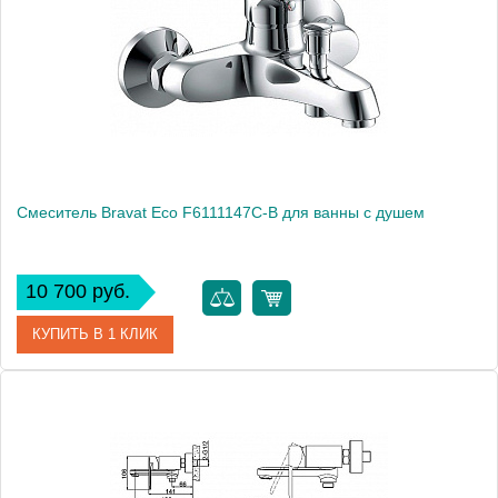
Смеситель Bravat Eco F6111147C-B для ванны с душем
10 700 руб.
КУПИТЬ В 1 КЛИК
Артикул
177428 / F6111147C-B / EC 1354
Модель
Eco F6111147C-B
Производитель
Bravat