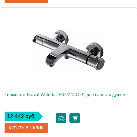
Артикул
X070004
Модель
Suzan SN 022.00/150
Производитель
Ravak
Монтаж
на стену
Термостат Bravat Waterfall F673114C-01 для ванны с душем
12 442 руб.
КУПИТЬ В 1 КЛИК