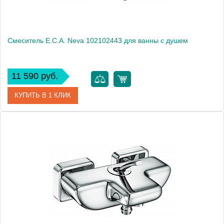
Смеситель E.C.A. Neva 102102443 для ванны с душем
11 590 руб.
КУПИТЬ В 1 КЛИК
Артикул
102102443
Модель
Neva 102102443
Производитель
E.C.A.
Монтаж
на стену