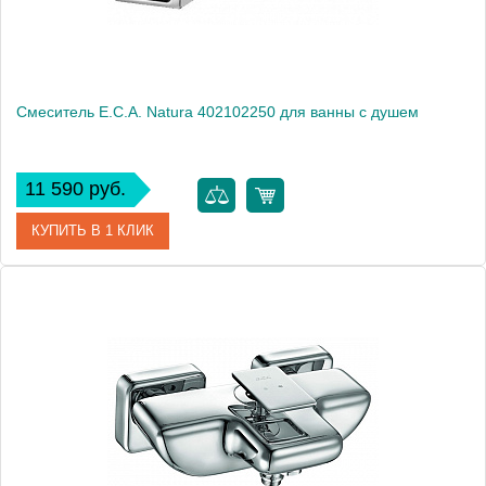
Смеситель E.C.A. Natura 402102250 для ванны с душем
11 590 руб.
КУПИТЬ В 1 КЛИК
Артикул
402102250
Модель
Natura 402102250
Производитель
E.C.A.
Монтаж
на стену