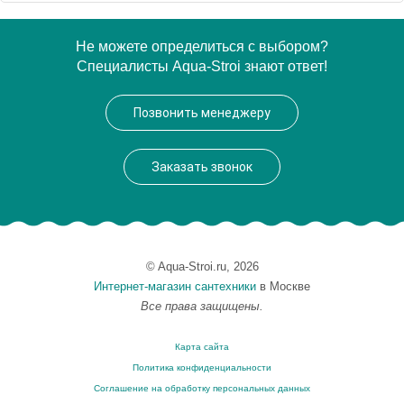
Артикул
178529 / F673114C-01
Не можете определиться с выбором?
Специалисты Aqua-Stroi знают ответ!
Модель
Waterfall F673114C-01
Производитель
Bravat
Позвонить менеджеру
Монтаж
на стену
Заказать звонок
© Aqua-Stroi.ru, 2026
Интернет-магазин сантехники
в Москве
Все права защищены.
Карта сайта
Политика конфиденциальности
Соглашение на обработку персональных данных