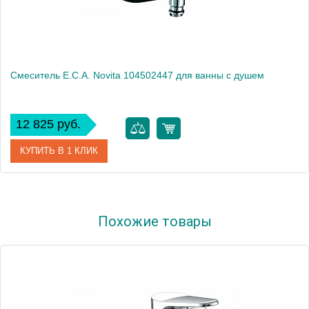
Смеситель E.C.A. Novita 104502447 для ванны с душем
12 825 руб.
КУПИТЬ В 1 КЛИК
Артикул
104502447
Похожие товары
Модель
Novita 104502447
Производитель
E.C.A.
Монтаж
на стену