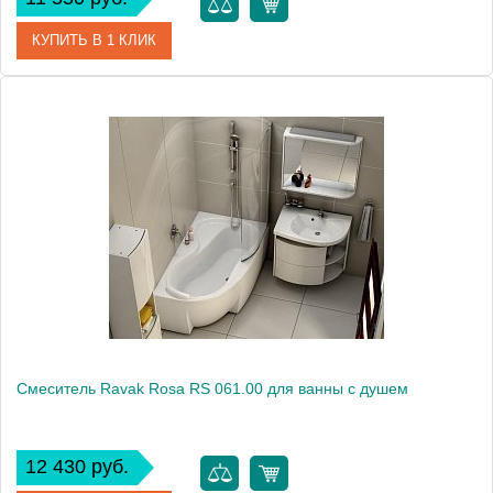
КУПИТЬ В 1 КЛИК
Артикул
X070011
Модель
Rosa RS 022.00/150
Производитель
Ravak
Монтаж
на стену
Смеситель Ravak Rosa RS 061.00 для ванны с душем
12 430 руб.