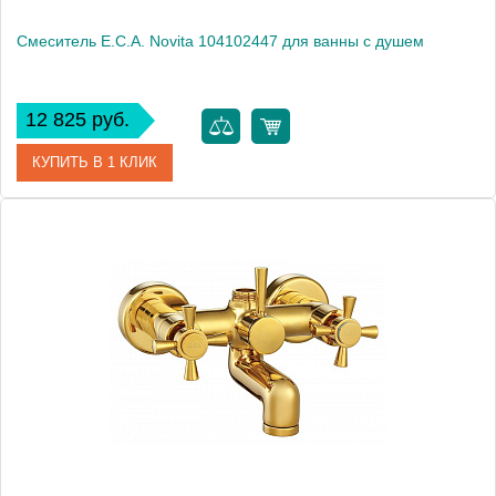
Смеситель E.C.A. Novita 104102447 для ванны с душем
12 825 руб.
КУПИТЬ В 1 КЛИК
Артикул
104102447
Модель
Novita 104102447
Производитель
E.C.A.
Монтаж
на стену