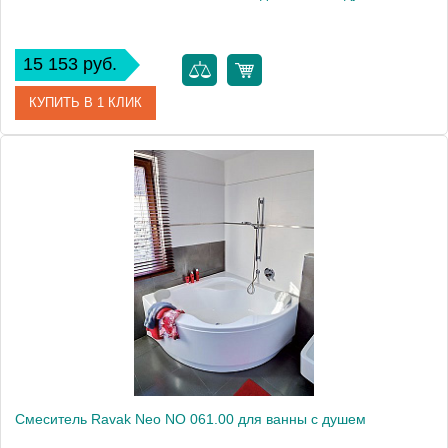
15 153 руб.
КУПИТЬ В 1 КЛИК
Артикул
32743000
Модель
Euroeco 32743000
Производитель
Grohe
Монтаж
на стену
Смеситель Ravak Neo NO 061.00 для ванны с душем