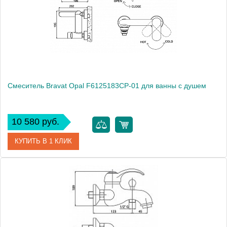
Монтаж
на стену
Смеситель Bravat Opal F6125183CP-01 для ванны с душем
10 580 руб.
КУПИТЬ В 1 КЛИК
Артикул
184892 / F6125183CP-01
Модель
Opal F6125183CP-01
Производитель
Bravat