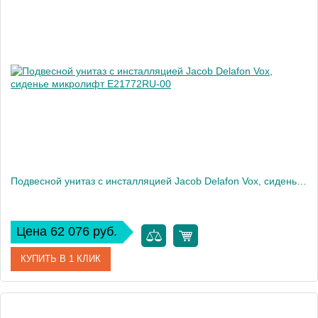
Артикул
E21773RU-00
Производитель
Jacob Delafon
Высота, см
35
Вес, кг
32
Подвесной унитаз c инсталляцией Jacob Delafon Vox, сиденье микролифт E21772RU-00
Цена 62 076 руб.
КУПИТЬ В 1 КЛИК
Артикул
E21772RU-00