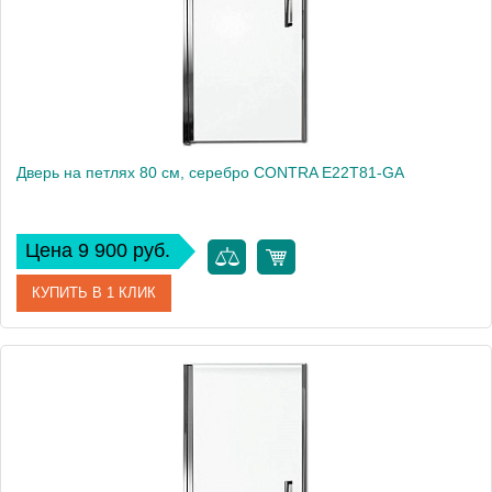
Дверь на петлях 80 см, серебро CONTRA E22T81-GA
Цена 9 900 руб.
КУПИТЬ В 1 КЛИК
Артикул
E22T81-GA
Производитель
Jacob Delafon
Высота, см
200
Вес, кг
27