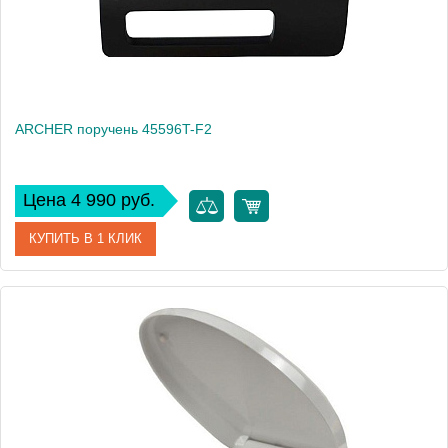
ARCHER поручень 45596T-F2
Цена 4 990 руб.
КУПИТЬ В 1 КЛИК
Артикул
45596T-F2
Производитель
Jacob Delafon
Вес, кг
1