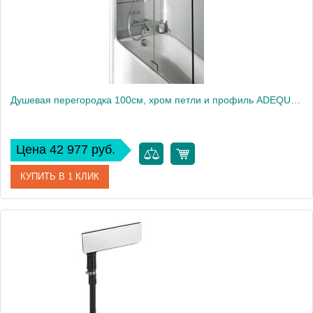
Душевая перегородка 100см, хром петли и профиль ADEQUATION E4931-GA
Цена 42 977 руб.
КУПИТЬ В 1 КЛИК
Артикул
E4931-GA
Производитель
Jacob Delafon
Высота, см
140
Вес, кг
5