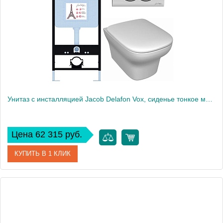
Высота, см
109
Вес, кг
55
Унитаз c инсталляцией Jacob Delafon Vox, сиденье тонкое микролифт, панель для двойного смыва, хром E21747RU-CP
Цена 62 315 руб.
КУПИТЬ В 1 КЛИК
Артикул
E21747RU-CP
Производитель
Jacob Delafon