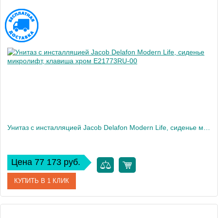
Унитаз c инсталляцией Jacob Delafon Modern Life, сиденье микролифт, клавиша хром E21773RU-00
Цена 77 173 руб.
КУПИТЬ В 1 КЛИК