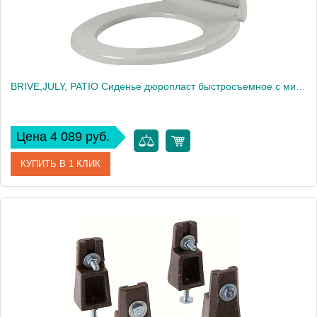
BRIVE,JULY, PATIO Сиденье дюропласт быстросъемное с микролифтом, белый (для EDV102, E4345, E4187, UJV102) 17503
Цена 4 089 руб.
КУПИТЬ В 1 КЛИК
Артикул
17503
Производитель
Jacob Delafon
Высота, см
4,5
Вес, кг
3