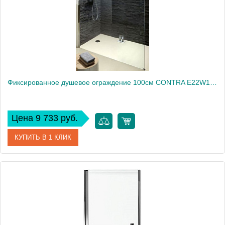
Вес, кг
40
Фиксированное душевое ограждение 100см CONTRA E22W100-GA
Цена 9 733 руб.
КУПИТЬ В 1 КЛИК
Артикул
E22W100-GA
Производитель
Jacob Delafon
Высота, см
200
Вес, кг
20