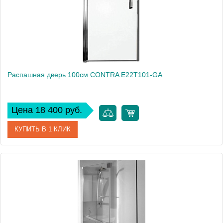
Распашная дверь 100см CONTRA E22T101-GA
Цена 18 400 руб.
КУПИТЬ В 1 КЛИК
Артикул
E22T101-GA
Производитель
Jacob Delafon
Высота, см
200
Вес, кг
15