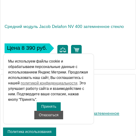
Средний модуль Jacob Delafon NV 400 затемненное стекло
Цена 8 390 руб.
КУПИТЬ В 1 КЛИК
Мы используем файлы сookie и
обрабатываем персональные данные с
использованием Яндекс Метрики. Продолжая
использовать наш сайт, Вы соглашаетесь с
Артикул
нашей
политикой конфиденциальности
. Это
E94WI40-VTG
улучшает работу сайта и взаимодействие с
Производитель
Jacob Delafon
ним. Подтвердите ваше согласие, нажав
кнопу "Принять".
Вес, кг
14
Принять
Отказаться
Политика использования