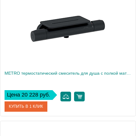
Производитель
Jacob Delafon
Высота, см
37,5
Вес, кг
39
METRO термостатический смеситель для душа с полкой матовый черный E21767-BL
Цена 20 228 руб.
КУПИТЬ В 1 КЛИК
Артикул
E21767-BL