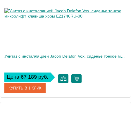
Высота, см
113
Вес, кг
40
Унитаз c инсталляцией Jacob Delafon Vox, сиденье тонкое микролифт, клавиша хром E21746RU-00
Цена 67 189 руб.
КУПИТЬ В 1 КЛИК
Артикул
E21746RU-00
Производитель
Jacob Delafon
Высота, см
32,5