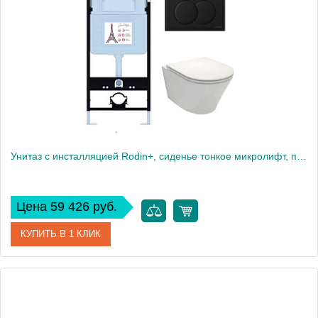
Высота, см
113
Вес, кг
40
Унитаз c инсталляцией Rodin+, сиденье тонкое микролифт, панель для двойного смыва, матовый черный E21750RU-BL
Цена 59 426 руб.
КУПИТЬ В 1 КЛИК
Артикул
E21750RU-BL
Производитель
Jacob Delafon