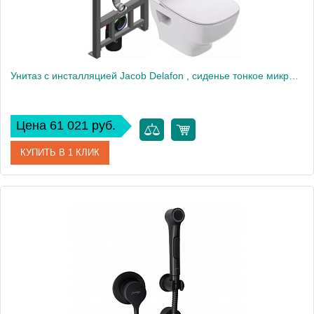
Унитаз c инсталляцией Jacob Delafon , сиденье тонкое микролифт, клавиша белая E21747RU-00
Цена 61 021 руб.
КУПИТЬ В 1 КЛИК
Артикул
E21747RU-00
Производитель
Jacob Delafon
Высота, см
35,5
Вес, кг
18