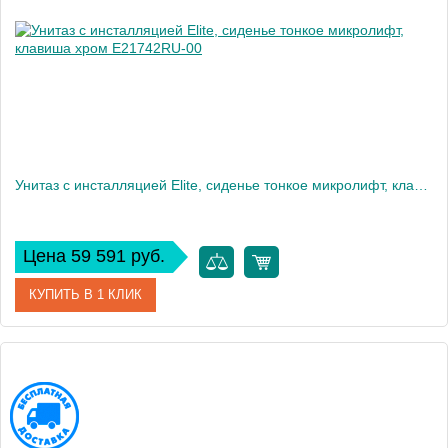
Вес, кг
12
Унитаз c инсталляцией Elite, сиденье тонкое микролифт, клавиша хром E21742RU-00
Цена 59 591 руб.
КУПИТЬ В 1 КЛИК
Артикул
E21742RU-00
Производитель
Jacob Delafon
Высота, см
35,6