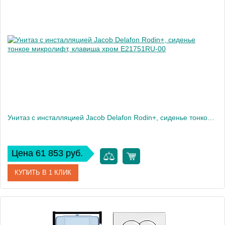
Производитель
Jacob Delafon
Высота, см
7,2
Вес, кг
2
Унитаз c инсталляцией Jacob Delafon Rodin+, сиденье тонкое микролифт, клавиша хром E21751RU-00
Цена 61 853 руб.
КУПИТЬ В 1 КЛИК
Артикул
E21751RU-00