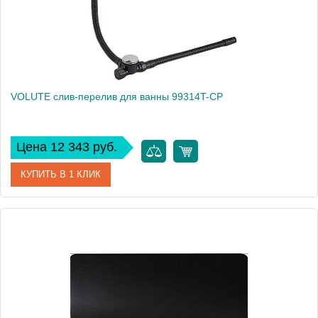
VOLUTE слив-перелив для ванны 99314T-CP
Цена 12 343 руб.
КУПИТЬ В 1 КЛИК
Артикул
99314T-CP
Производитель
Jacob Delafon
Высота, см
55,4
Вес, кг
1