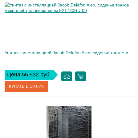
Вес, кг
35
Унитаз c инсталляцией Jacob Delafon Aleo, сиденье тонкое микролифт, клавиша хром E21730RU-00
Цена 55 532 руб.
КУПИТЬ В 1 КЛИК
Артикул
E21730RU-00
Производитель
Jacob Delafon
Высота, см
33