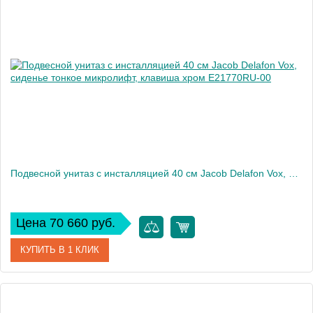
Производитель
Jacob Delafon
Высота, см
32,5
Вес, кг
12
Подвесной унитаз c инсталляцией 40 см Jacob Delafon Vox, сиденье тонкое микролифт, клавиша хром E21770RU-00
Цена 70 660 руб.
КУПИТЬ В 1 КЛИК
Артикул
E21770RU-00