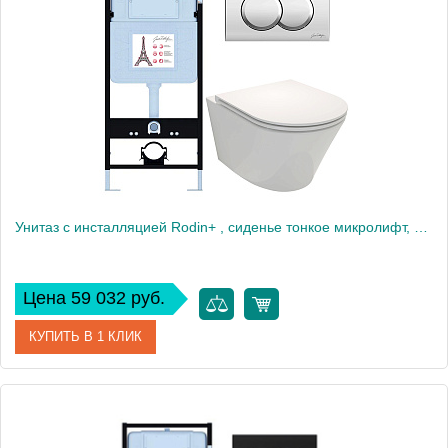
Производитель
Jacob Delafon
Высота, см
35
Вес, кг
40
Унитаз c инсталляцией Rodin+ , сиденье тонкое микролифт, клавиша хром E21750RU-CP
Цена 59 032 руб.
КУПИТЬ В 1 КЛИК
Артикул
E21750RU-CP
Производитель
Jacob Delafon