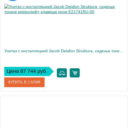
Вес, кг
32
Унитаз c инсталляцией Jacob Delafon Struktura, сиденье тонкое микролифт, клавиша хром E21741RU-00
Цена 87 744 руб.
КУПИТЬ В 1 КЛИК
Артикул
E21741RU-00
Производитель
Jacob Delafon
Высота, см
120