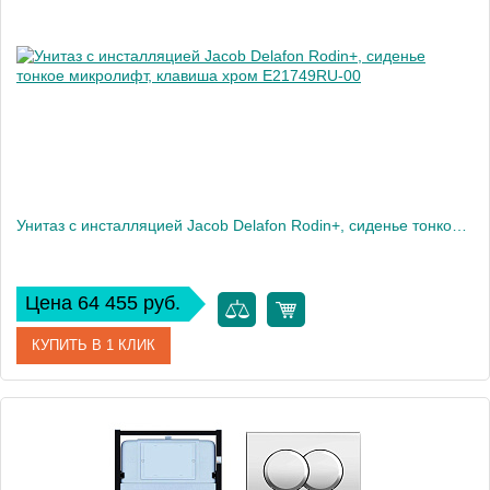
Высота, см
35,6
Вес, кг
35
Унитаз c инсталляцией Jacob Delafon Rodin+, сиденье тонкое микролифт, клавиша хром E21749RU-00
Цена 64 455 руб.
КУПИТЬ В 1 КЛИК
Артикул
E21749RU-00
Производитель
Jacob Delafon