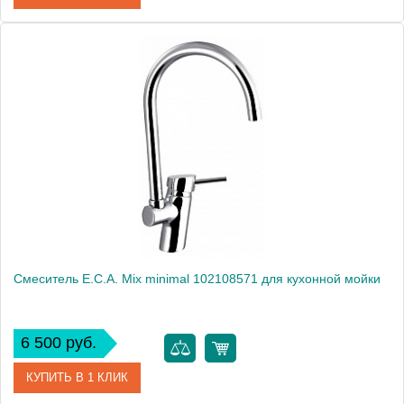
Артикул
102108857
Модель
Mix M 102108857
Производитель
E.C.A.
Монтаж
на мойку, на столешницу
Смеситель E.C.A. Mix minimal 102108571 для кухонной мойки
6 500 руб.
КУПИТЬ В 1 КЛИК