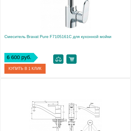
Смеситель Bravat Pure F7105161C для кухонной мойки
6 600 руб.
КУПИТЬ В 1 КЛИК
Артикул
177408 / F7105161C / PR 1419
Модель
Pure F7105161C
Производитель
Bravat
Монтаж
на мойку, на столешницу