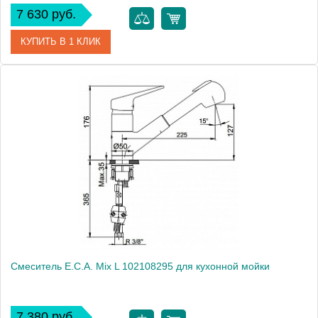
7 630 руб.
КУПИТЬ В 1 КЛИК
Артикул
402108130
Модель
Mix cubic 402108130
Производитель
E.C.A.
Монтаж
на мойку, на столешницу
Смеситель E.C.A. Mix L 102108295 для кухонной мойки
7 380 руб.