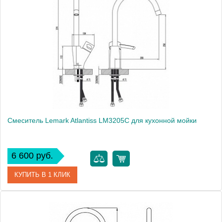
Артикул
102107087
Модель
Quattro 102107087
Производитель
E.C.A.
Монтаж
на стену
Смеситель Lemark Atlantiss LM3205C для кухонной мойки
6 600 руб.
КУПИТЬ В 1 КЛИК
Артикул
LM3205C