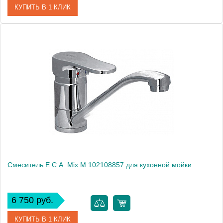
КУПИТЬ В 1 КЛИК
Артикул
102108243
Модель
Mix lx 102108243
Производитель
E.C.A.
Монтаж
на мойку, на столешницу
Смеситель E.C.A. Mix M 102108857 для кухонной мойки
6 750 руб.
КУПИТЬ В 1 КЛИК