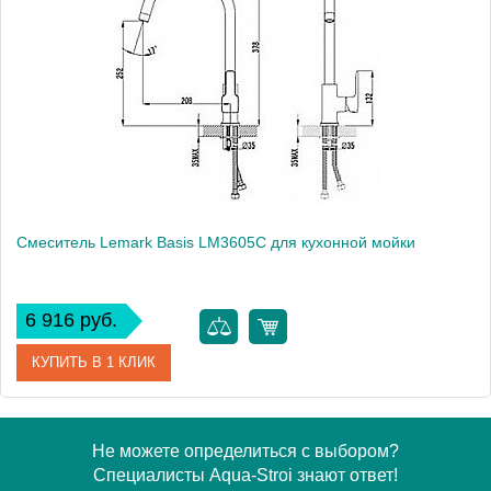
Модель
Atlantiss LM3205C
Производитель
Lemark
Монтаж
на мойку, на столешницу
Вес, кг
2.13
Смеситель Lemark Basis LM3605C для кухонной мойки
6 916 руб.
КУПИТЬ В 1 КЛИК
Артикул
LM3605C
Не можете определиться с выбором?
Специалисты Aqua-Stroi знают ответ!
Модель
Basis LM3605C