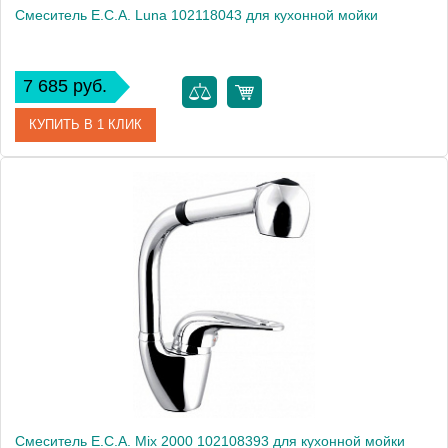
Смеситель E.C.A. Luna 102118043 для кухонной мойки
7 685 руб.
КУПИТЬ В 1 КЛИК
Артикул
102118043
Модель
Luna 102118043
Производитель
E.C.A.
Монтаж
на мойку, на столешницу
Смеситель E.C.A. Mix 2000 102108393 для кухонной мойки