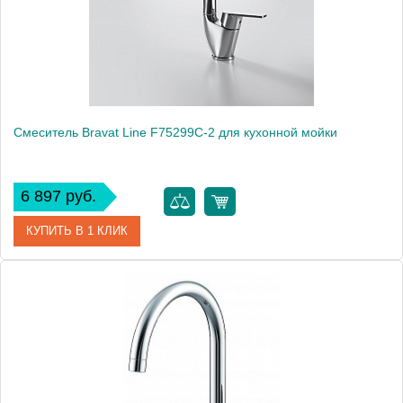
Монтаж
на мойку, на столешницу
Смеситель Bravat Line F75299C-2 для кухонной мойки
6 897 руб.
КУПИТЬ В 1 КЛИК
Артикул
177406 / F75299C-2 / LN 1219
Модель
Line F75299C-2
Производитель
Bravat
Монтаж
на мойку, на столешницу