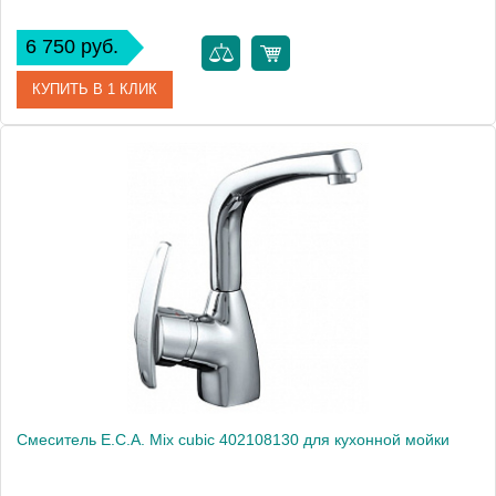
6 750 руб.
КУПИТЬ В 1 КЛИК
Артикул
102108427
Модель
Mix 2000 102108427
Производитель
E.C.A.
Монтаж
на мойку, на столешницу
Смеситель E.C.A. Mix cubic 402108130 для кухонной мойки