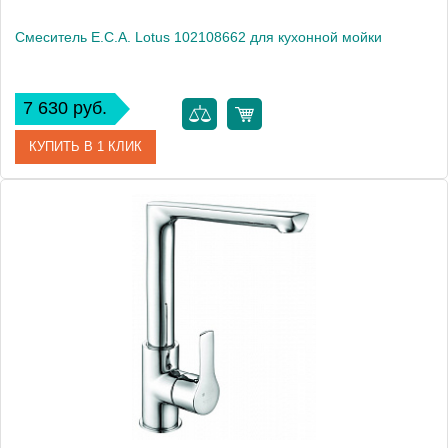
Смеситель E.C.A. Lotus 102108662 для кухонной мойки
7 630 руб.
КУПИТЬ В 1 КЛИК
Артикул
102108662
Модель
Lotus 102108662
Производитель
E.C.A.
Монтаж
на мойку, на столешницу