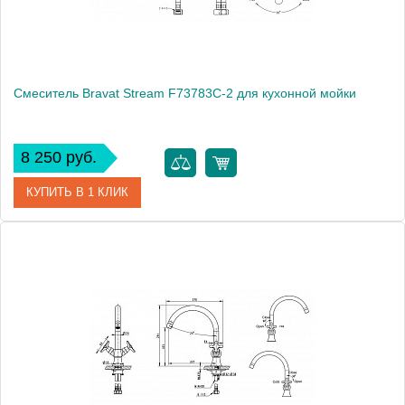
Смеситель Bravat Stream F73783C-2 для кухонной мойки
8 250 руб.
КУПИТЬ В 1 КЛИК
Артикул
177399 / F73783C-2 / ST 0105-L
Модель
Stream F73783C-2
Производитель
Bravat
Монтаж
на мойку, на столешницу