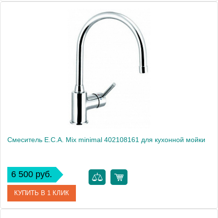
Артикул
102108571
Модель
Mix minimal 102108571
Производитель
E.C.A.
Монтаж
на мойку, на столешницу
Смеситель E.C.A. Mix minimal 402108161 для кухонной мойки
6 500 руб.
КУПИТЬ В 1 КЛИК