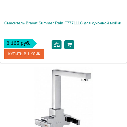
Смеситель Bravat Summer Rain F777111C для кухонной мойки
8 165 руб.
КУПИТЬ В 1 КЛИК
Артикул
177420 / F777111C / SR 0919
Модель
Summer Rain F777111C
Производитель
Bravat
Монтаж
на мойку, на столешницу