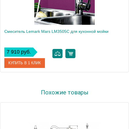
Смеситель Lemark Mars LM3505C для кухонной мойки
7 910 руб.
КУПИТЬ В 1 КЛИК
Артикул
LM3505C
Похожие товары
Модель
Mars LM3505C
Производитель
Lemark
Монтаж
на мойку, на столешницу
Вес, кг
2