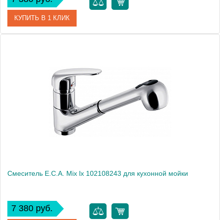
КУПИТЬ В 1 КЛИК
Артикул
102108295
Модель
Mix L 102108295
Производитель
E.C.A.
Монтаж
на мойку, на столешницу
Смеситель E.C.A. Mix lx 102108243 для кухонной мойки
7 380 руб.