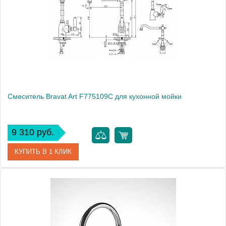
Смеситель Bravat Art F775109C для кухонной мойки
9 310 руб.
КУПИТЬ В 1 КЛИК
Артикул
177418 / F775109C / AR 0719
Модель
Art F775109C
Производитель
Bravat