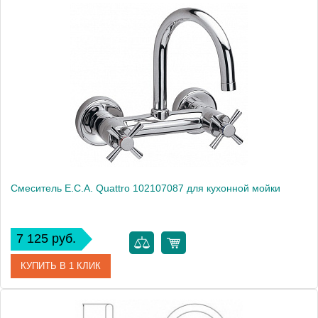
Артикул
402108161
Модель
Mix minimal 402108161
Производитель
E.C.A.
Монтаж
на мойку, на столешницу
Смеситель E.C.A. Quattro 102107087 для кухонной мойки
7 125 руб.
КУПИТЬ В 1 КЛИК