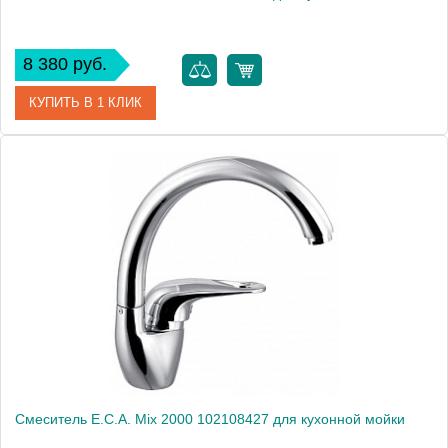
8 380 руб.
КУПИТЬ В 1 КЛИК
Артикул
102108393
Модель
Mix 2000 102108393
Производитель
E.C.A.
Монтаж
на мойку, на столешницу
Смеситель E.C.A. Mix 2000 102108427 для кухонной мойки