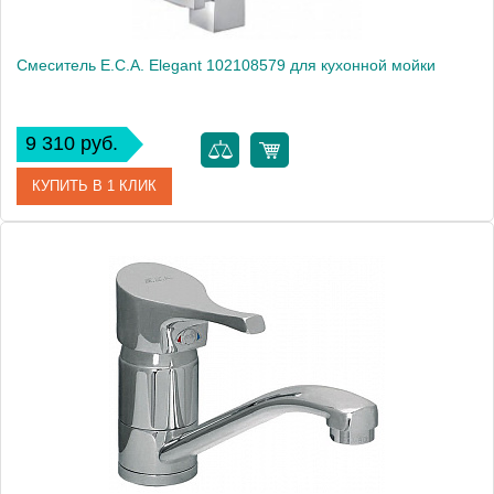
Смеситель E.C.A. Elegant 102108579 для кухонной мойки
9 310 руб.
КУПИТЬ В 1 КЛИК
Артикул
102108579
Модель
Elegant 102108579
Производитель
E.C.A.
Монтаж
на мойку, на столешницу