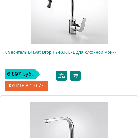
Монтаж
на мойку, на столешницу
Смеситель Bravat Drop F74898C-1 для кухонной мойки
6 897 руб.
КУПИТЬ В 1 КЛИК
Артикул
177391 / F74898C-1 / DR 0219
Модель
Drop F74898C-1
Производитель
Bravat