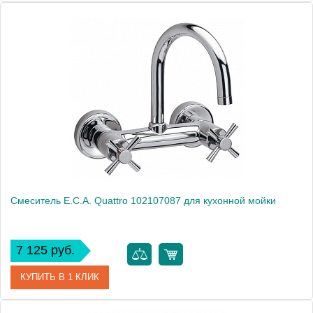
Артикул
402108161
Модель
Mix minimal 402108161
Производитель
E.C.A.
Монтаж
на мойку, на столешницу
Смеситель E.C.A. Quattro 102107087 для кухонной мойки
7 125 руб.
КУПИТЬ В 1 КЛИК