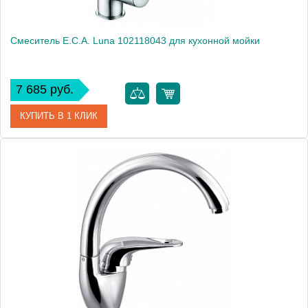
Смеситель E.C.A. Luna 102118043 для кухонной мойки
7 685 руб.
КУПИТЬ В 1 КЛИК
Артикул
102118043
Модель
Luna 102118043
Производитель
E.C.A.
Монтаж
на мойку, на столешницу