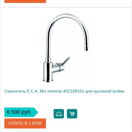
Артикул
102108571
Модель
Mix minimal 102108571
Производитель
E.C.A.
Монтаж
на мойку, на столешницу
Смеситель E.C.A. Mix minimal 402108161 для кухонной мойки
6 500 руб.
КУПИТЬ В 1 КЛИК