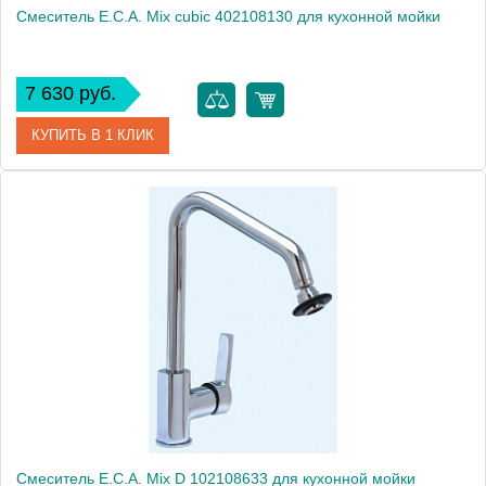
Смеситель E.C.A. Mix cubic 402108130 для кухонной мойки
7 630 руб.
КУПИТЬ В 1 КЛИК
Артикул
402108130
Модель
Mix cubic 402108130
Производитель
E.C.A.
Монтаж
на мойку, на столешницу
Смеситель E.C.A. Mix D 102108633 для кухонной мойки