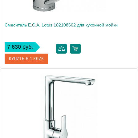
Смеситель E.C.A. Lotus 102108662 для кухонной мойки
7 630 руб.
КУПИТЬ В 1 КЛИК
Артикул
102108662
Модель
Lotus 102108662
Производитель
E.C.A.
Монтаж
на мойку, на столешницу