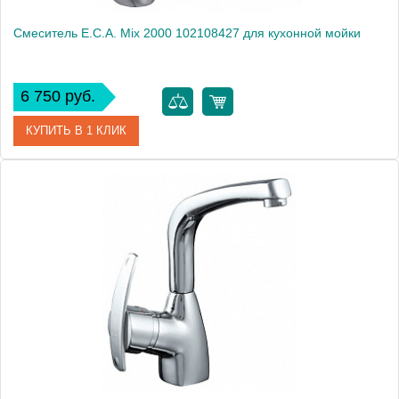
Смеситель E.C.A. Mix 2000 102108427 для кухонной мойки
6 750 руб.
КУПИТЬ В 1 КЛИК
Артикул
102108427
Модель
Mix 2000 102108427
Производитель
E.C.A.
Монтаж
на мойку, на столешницу