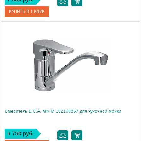
КУПИТЬ В 1 КЛИК
Артикул
102108243
Модель
Mix lx 102108243
Производитель
E.C.A.
Монтаж
на мойку, на столешницу
Смеситель E.C.A. Mix M 102108857 для кухонной мойки
6 750 руб.