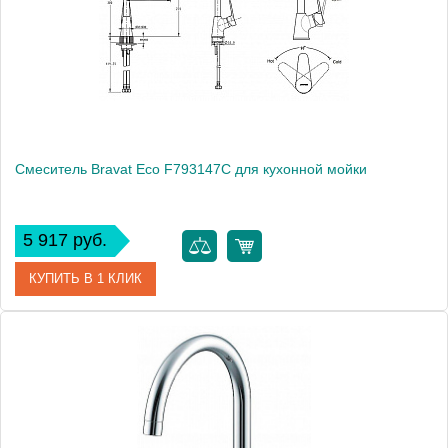
Монтаж
на мойку, на столешницу
Смеситель Bravat Eco F793147C для кухонной мойки
5 917 руб.
КУПИТЬ В 1 КЛИК
Артикул
178167 / F793147C / EC 1319
Модель
Eco F793147C
Производитель
Bravat