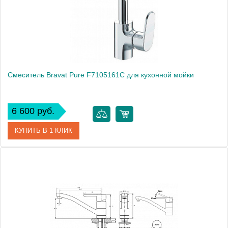
Монтаж
на мойку, на столешницу
Смеситель Bravat Pure F7105161C для кухонной мойки
6 600 руб.
КУПИТЬ В 1 КЛИК
Артикул
177408 / F7105161C / PR 1419
Модель
Pure F7105161C
Производитель
Bravat
Монтаж
на мойку, на столешницу