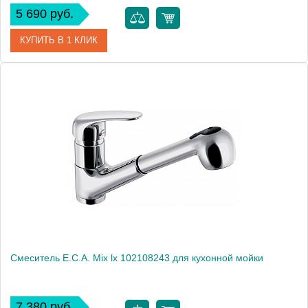
5 690 руб.
КУПИТЬ В 1 КЛИК
Артикул
102108239
Модель
Mix lx 102108239
Производитель
E.C.A.
Монтаж
на мойку, на столешницу
Смеситель E.C.A. Mix lx 102108243 для кухонной мойки
7 380 руб.