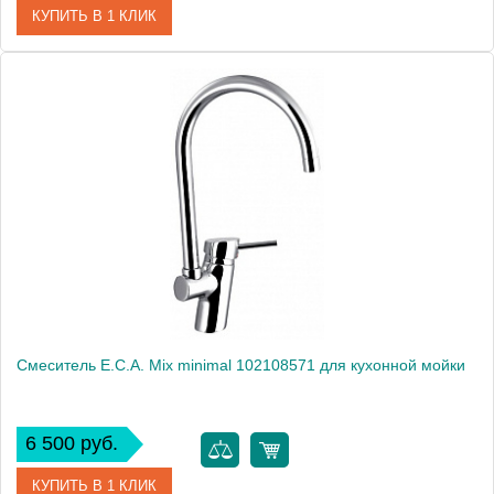
КУПИТЬ В 1 КЛИК
Артикул
102108857
Модель
Mix M 102108857
Производитель
E.C.A.
Монтаж
на мойку, на столешницу
Смеситель E.C.A. Mix minimal 102108571 для кухонной мойки
6 500 руб.
КУПИТЬ В 1 КЛИК