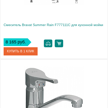
Смеситель Bravat Summer Rain F777111C для кухонной мойки
8 165 руб.
КУПИТЬ В 1 КЛИК
Артикул
177420 / F777111C / SR 0919
Модель
Summer Rain F777111C
Производитель
Bravat
Монтаж
на мойку, на столешницу