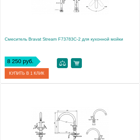
Смеситель Bravat Stream F73783C-2 для кухонной мойки
8 250 руб.
КУПИТЬ В 1 КЛИК
Артикул
177399 / F73783C-2 / ST 0105-L
Модель
Stream F73783C-2
Производитель
Bravat
Монтаж
на мойку, на столешницу