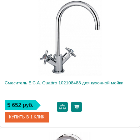
Артикул
102107087
Модель
Quattro 102107087
Производитель
E.C.A.
Монтаж
на стену
Смеситель E.C.A. Quattro 102108488 для кухонной мойки
5 652 руб.
КУПИТЬ В 1 КЛИК