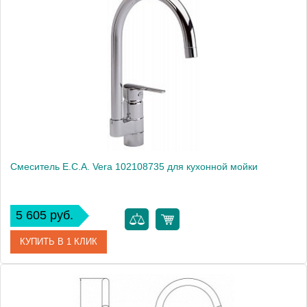
Артикул
102108488
Модель
Quattro 102108488
Производитель
E.C.A.
Монтаж
на мойку, на столешницу
Смеситель E.C.A. Vera 102108735 для кухонной мойки
5 605 руб.
КУПИТЬ В 1 КЛИК
Артикул
102108735