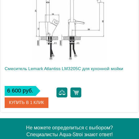
Модель
Vera 102108735
Производитель
E.C.A.
Монтаж
на мойку, на столешницу
Смеситель Lemark Atlantiss LM3205C для кухонной мойки
6 600 руб.
КУПИТЬ В 1 КЛИК
Артикул
LM3205C
Не можете определиться с выбором?
Специалисты Aqua-Stroi знают ответ!
Модель
Atlantiss LM3205C