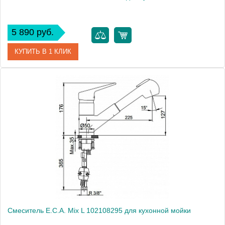
5 890 руб.
КУПИТЬ В 1 КЛИК
Артикул
102108633
Модель
Mix D 102108633
Производитель
E.C.A.
Монтаж
на мойку, на столешницу
Смеситель E.C.A. Mix L 102108295 для кухонной мойки