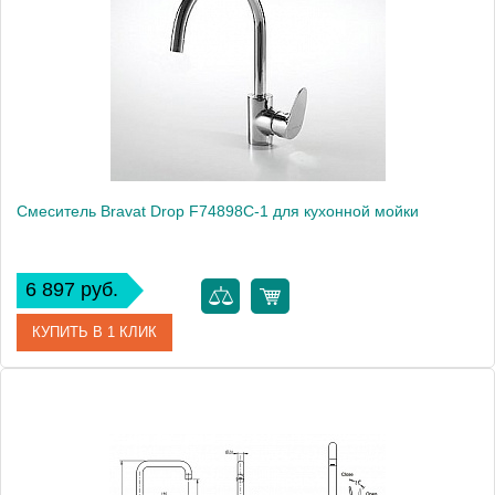
Смеситель Bravat Drop F74898C-1 для кухонной мойки
6 897 руб.
КУПИТЬ В 1 КЛИК
Артикул
177391 / F74898C-1 / DR 0219
Модель
Drop F74898C-1
Производитель
Bravat