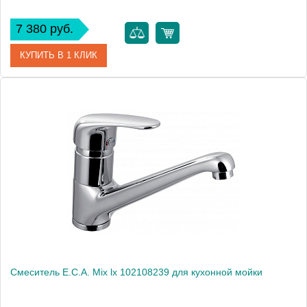
7 380 руб.
КУПИТЬ В 1 КЛИК
Артикул
102108295
Модель
Mix L 102108295
Производитель
E.C.A.
Монтаж
на мойку, на столешницу
Смеситель E.C.A. Mix lx 102108239 для кухонной мойки