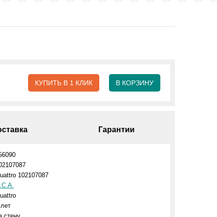
КУПИТЬ В 1 КЛИК
В КОРЗИНУ
оставка
Гарантии
56090
02107087
uattro 102107087
.C.A.
uattro
 лет
а стену