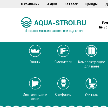
О компании
Акции
Каталог
Бренды
Д
Реж
Пн-Вс 
Интернет-магазин сантехники под ключ
Ванны
Смесители
Комплектующие
для ванн
Инсталляции и
Санфаянс
Унитазы
люки