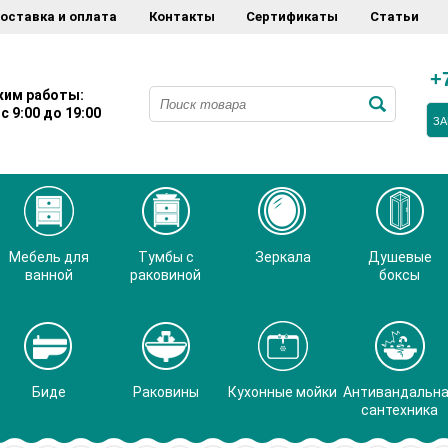
оставка и оплата
Контакты
Сертификаты
Статьи
+
им работы:
с 9:00 до 19:00
ЗА
Мебель для
Тумбы с
Зеркала
Душевые
ванной
раковиной
боксы
Биде
Раковины
Кухонные мойки
Антивандальн
сантехника