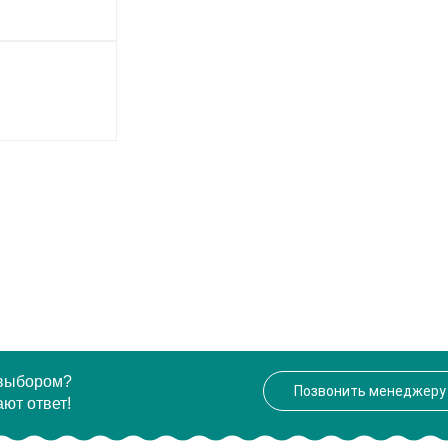
 выбором?
Позвонить менеджеру
ют ответ!