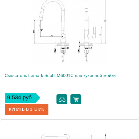
Артикул
LM4611C
Модель
Project LM4611C
Производитель
Lemark
Монтаж
на стену
Вес, кг
1.63
Смеситель Lemark Soul LM6001C для кухонной мойки
9 534 руб.
КУПИТЬ В 1 КЛИК
Артикул
LM6001C