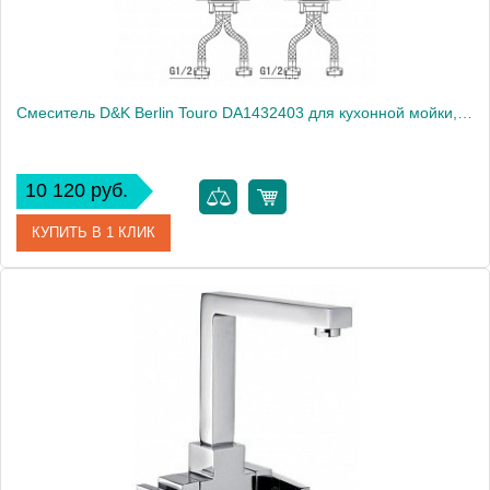
Смеситель D&K Berlin Touro DA1432403 для кухонной мойки, золото
10 120 руб.
КУПИТЬ В 1 КЛИК
Артикул
DA1432403
Модель
Berlin Touro DA1432403
Производитель
Монтаж
на мойку, на столешницу