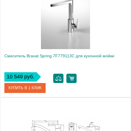
Смеситель Bravat Spring 7F779113C для кухонной мойки
10 549 руб.
КУПИТЬ В 1 КЛИК
Артикул
180654 / SP 1119 / 7F779113C
Модель
Spring 7F779113C
Производитель
Bravat