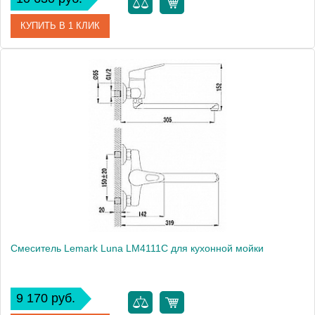
КУПИТЬ В 1 КЛИК
Артикул
102108689
Модель
Mix Z 102108689
Производитель
E.C.A.
Монтаж
на мойку, на столешницу
Смеситель Lemark Luna LM4111C для кухонной мойки
9 170 руб.