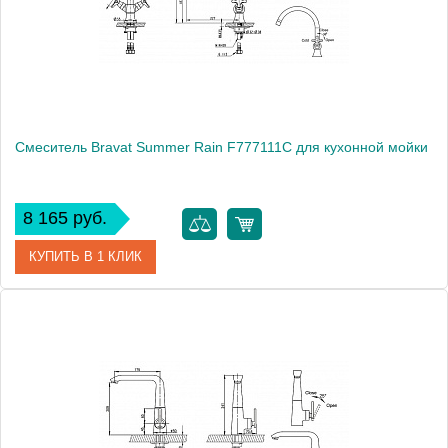
Монтаж
на мойку, на столешницу
Смеситель Bravat Summer Rain F777111C для кухонной мойки
8 165 руб.
КУПИТЬ В 1 КЛИК
Артикул
177420 / F777111C / SR 0919
Модель
Summer Rain F777111C
Производитель
Bravat
Монтаж
на мойку, на столешницу