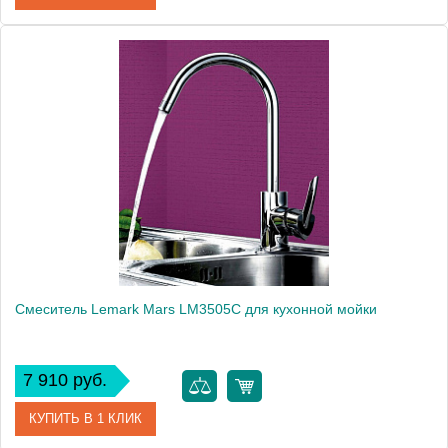
Артикул
LM4150C
Модель
Luna LM4150C
Производитель
Lemark
Монтаж
на мойку, на столешницу
Вес, кг
2.38
Смеситель Lemark Mars LM3505C для кухонной мойки
7 910 руб.
КУПИТЬ В 1 КЛИК