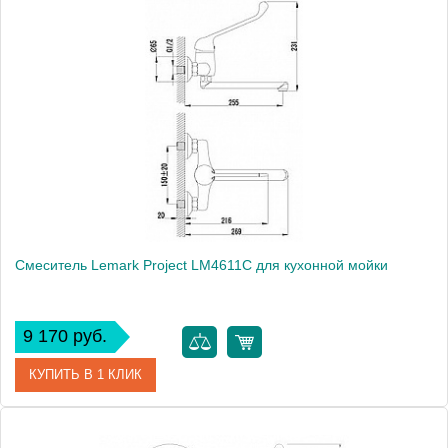
Артикул
LM4204C
Модель
Poseidon LM4204C
Производитель
Lemark
Монтаж
на мойку, на столешницу
Вес, кг
2.13
Смеситель Lemark Project LM4611C для кухонной мойки
9 170 руб.
КУПИТЬ В 1 КЛИК