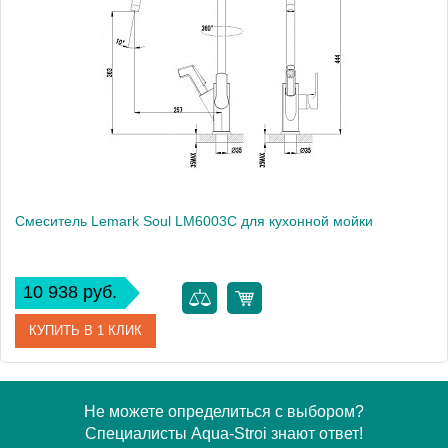
Модель
Soul LM6001C
Производитель
Lemark
Монтаж
на мойку, на столешницу
Вес, кг
3.25
Смеситель Lemark Soul LM6003C для кухонной мойки
10 938 руб.
КУПИТЬ В 1 КЛИК
Артикул
LM6003C
Не можете определиться с выбором?
Специалисты Aqua-Stroi знают ответ!
Модель
Soul LM6003C