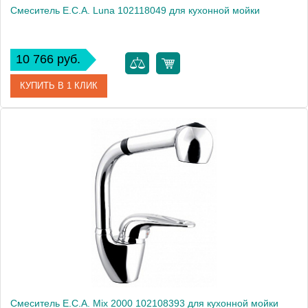
Смеситель E.C.A. Luna 102118049 для кухонной мойки
10 766 руб.
КУПИТЬ В 1 КЛИК
Артикул
102118049
Модель
Luna 102118049
Производитель
E.C.A.
Монтаж
на мойку, на столешницу
Смеситель E.C.A. Mix 2000 102108393 для кухонной мойки