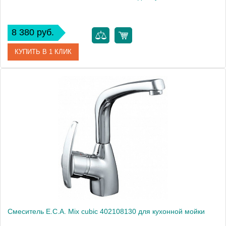
8 380 руб.
КУПИТЬ В 1 КЛИК
Артикул
102108393
Модель
Mix 2000 102108393
Производитель
E.C.A.
Монтаж
на мойку, на столешницу
Смеситель E.C.A. Mix cubic 402108130 для кухонной мойки