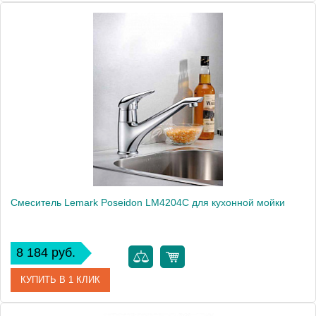
Артикул
LM3505C
Модель
Mars LM3505C
Производитель
Lemark
Монтаж
на мойку, на столешницу
Вес, кг
2
Смеситель Lemark Poseidon LM4204C для кухонной мойки
8 184 руб.
КУПИТЬ В 1 КЛИК