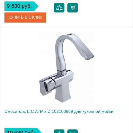
9 630 руб.
КУПИТЬ В 1 КЛИК
Артикул
402108149
Модель
Mix T 402108149
Производитель
E.C.A.
Монтаж
на мойку, на столешницу
Смеситель E.C.A. Mix Z 102108689 для кухонной мойки
10 630 руб.