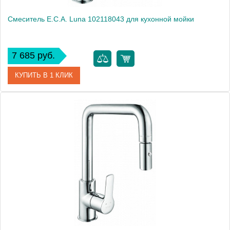
Смеситель E.C.A. Luna 102118043 для кухонной мойки
7 685 руб.
КУПИТЬ В 1 КЛИК
Артикул
102118043
Модель
Luna 102118043
Производитель
E.C.A.
Монтаж
на мойку, на столешницу