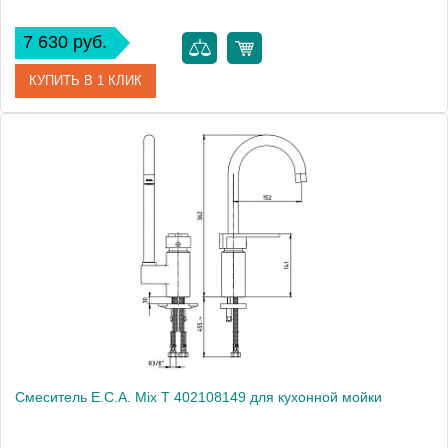
7 630 руб.
КУПИТЬ В 1 КЛИК
Артикул
402108130
Модель
Mix cubic 402108130
Производитель
E.C.A.
Монтаж
на мойку, на столешницу
Смеситель E.C.A. Mix T 402108149 для кухонной мойки