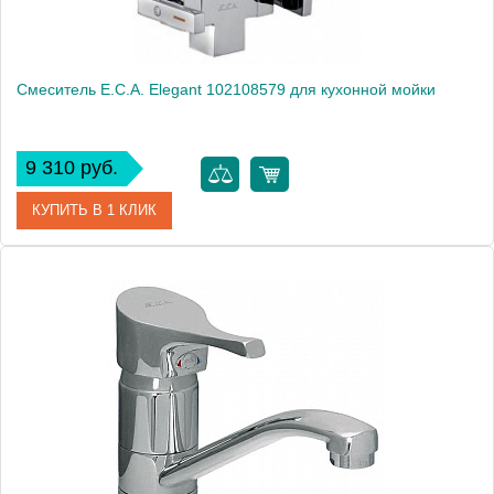
Смеситель E.C.A. Elegant 102108579 для кухонной мойки
9 310 руб.
КУПИТЬ В 1 КЛИК
Артикул
102108579
Модель
Elegant 102108579
Производитель
E.C.A.
Монтаж
на мойку, на столешницу