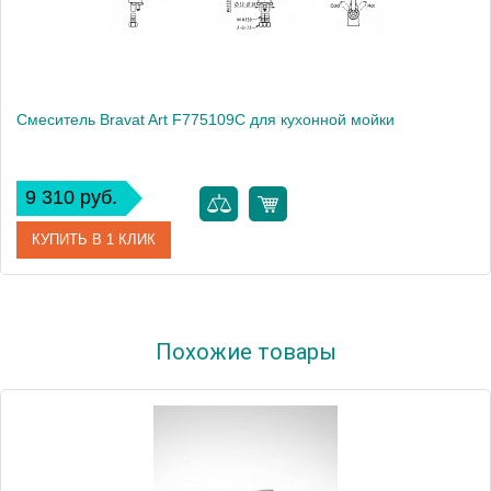
Смеситель Bravat Art F775109C для кухонной мойки
9 310 руб.
КУПИТЬ В 1 КЛИК
Артикул
177418 / F775109C / AR 0719
Похожие товары
Модель
Art F775109C
Производитель
Bravat
Монтаж
на мойку, на столешницу