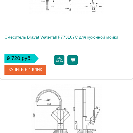
Смеситель Bravat Waterfall F773107C для кухонной мойки
9 720 руб.
КУПИТЬ В 1 КЛИК
Артикул
177413 / F773107C / WF 0519
Модель
Waterfall F773107C
Производитель
Bravat
Монтаж
на мойку, на столешницу