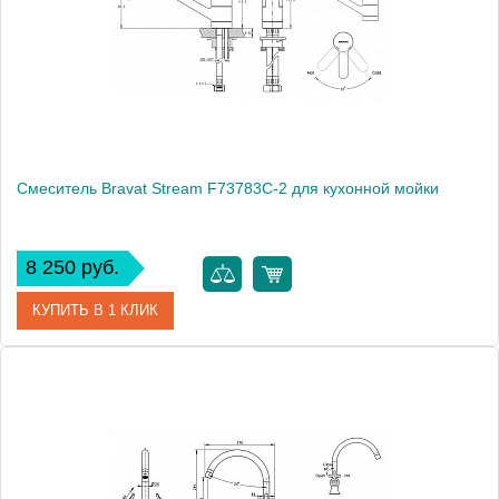
Монтаж
на мойку, на столешницу
Смеситель Bravat Stream F73783C-2 для кухонной мойки
8 250 руб.
КУПИТЬ В 1 КЛИК
Артикул
177399 / F73783C-2 / ST 0105-L
Модель
Stream F73783C-2
Производитель
Bravat