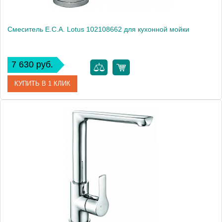
Смеситель E.C.A. Lotus 102108662 для кухонной мойки
7 630 руб.
КУПИТЬ В 1 КЛИК
Артикул
102108662
Модель
Lotus 102108662
Производитель
E.C.A.
Монтаж
на мойку, на столешницу