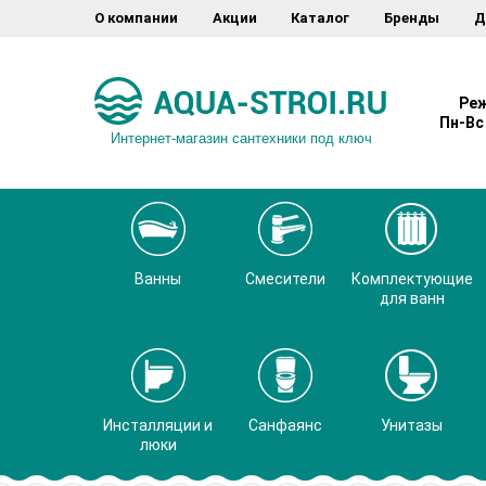
О компании
Акции
Каталог
Бренды
Д
Реж
Пн-Вс 
Интернет-магазин сантехники под ключ
Ванны
Смесители
Комплектующие
для ванн
Инсталляции и
Санфаянс
Унитазы
люки