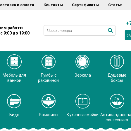
оставка и оплата
Контакты
Сертификаты
Статьи
+
им работы:
с 9:00 до 19:00
ЗА
Мебель для
Тумбы с
Зеркала
Душевые
ванной
раковиной
боксы
Биде
Раковины
Кухонные мойки
Антивандальн
сантехника