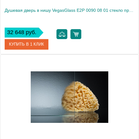
Душевая дверь в нишу VegasGlass E2P 0090 08 01 стекло прозрачное, 90
32 648 руб.
КУПИТЬ В 1 КЛИК
Артикул
E2P 0090 08 01
Модель
E2P 0090 08 01
Производитель
VegasGlass
Высота, см
189.0000