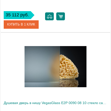
35 112 руб.
КУПИТЬ В 1 КЛИК
Артикул
E2P 0090 08 05
Модель
E2P 0090 08 05
Производитель
VegasGlass
Высота, см
189.0000
Душевая дверь в нишу VegasGlass E2P 0090 08 10 стекло сатин, 90