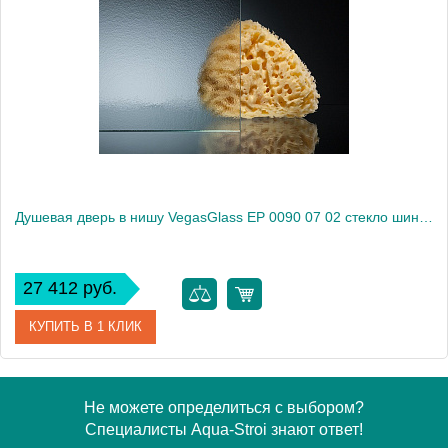
Модель
EP 0090 05 10
Производитель
VegasGlass
Высота, см
189.0000
Душевая дверь в нишу VegasGlass EP 0090 07 02 стекло шиншилла, 90
27 412 руб.
КУПИТЬ В 1 КЛИК
Артикул
EP 0090 07 02
Не можете определиться с выбором?
Специалисты Aqua-Stroi знают ответ!
Модель
EP 0090 07 02