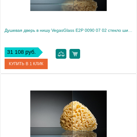
Душевая дверь в нишу VegasGlass E2P 0090 07 02 стекло шиншилла, 90
31 108 руб.
КУПИТЬ В 1 КЛИК
Артикул
E2P 0090 07 02
Модель
E2P 0090 07 02
Производитель
VegasGlass
Высота, см
189.0000