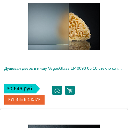
Артикул
EP 0090 05 05
Модель
EP 0090 05 05
Производитель
VegasGlass
Высота, см
189.0000
Душевая дверь в нишу VegasGlass EP 0090 05 10 стекло сатин, 90
30 646 руб.
КУПИТЬ В 1 КЛИК
Артикул
EP 0090 05 10