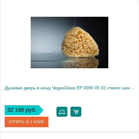
Артикул
EP 0090 05 01
Модель
EP 0090 05 01
Производитель
VegasGlass
Высота, см
189.0000
Душевая дверь в нишу VegasGlass EP 0090 05 02 стекло шиншилла, 90
32 186 руб.
КУПИТЬ В 1 КЛИК