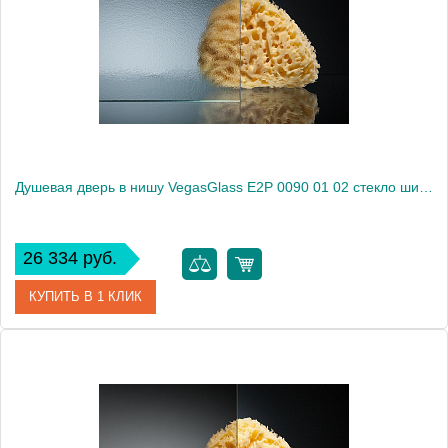
Душевая дверь в нишу VegasGlass E2P 0090 01 02 стекло шиншилла, 90
26 334 руб.
КУПИТЬ В 1 КЛИК
Артикул
E2P 0090 01 02
Модель
E2P 0090 01 02
Производитель
VegasGlass