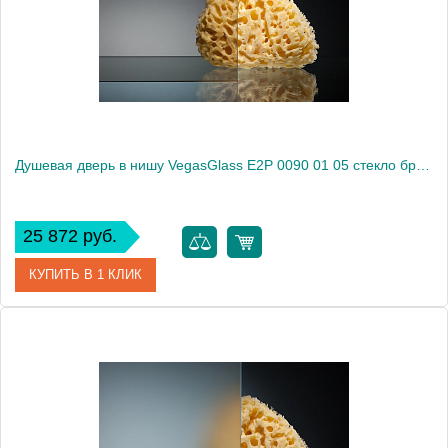
Высота, см
189.0000
Душевая дверь в нишу VegasGlass E2P 0090 01 05 стекло бронза, 90
25 872 руб.
КУПИТЬ В 1 КЛИК
Артикул
E2P 0090 01 05
Модель
E2P 0090 01 05
Производитель
VegasGlass