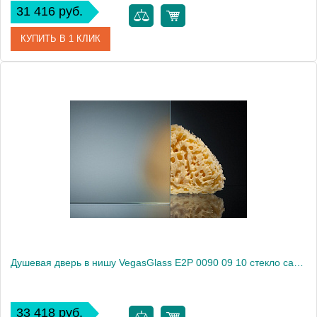
31 416 руб.
КУПИТЬ В 1 КЛИК
Артикул
E2P 0090 09 01
Модель
E2P 0090 09 01
Производитель
VegasGlass
Высота, см
189.0000
Душевая дверь в нишу VegasGlass E2P 0090 09 10 стекло сатин, 90
33 418 руб.