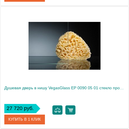
Артикул
EP (knob) 0090 08 10
Модель
EP (knob) 0090 08 10
Производитель
VegasGlass
Высота, см
189.0000
Душевая дверь в нишу VegasGlass EP 0090 05 01 стекло прозрачное, 90
27 720 руб.
КУПИТЬ В 1 КЛИК