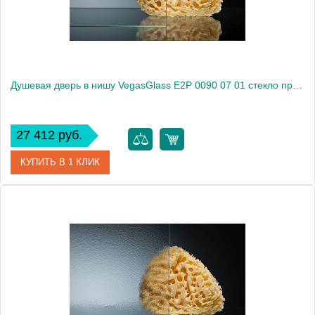
Душевая дверь в нишу VegasGlass E2P 0090 07 01 стекло прозрачное, 90
27 412 руб.
КУПИТЬ В 1 КЛИК
Артикул
E2P 0090 07 01
Модель
E2P 0090 07 01
Производитель
VegasGlass
Высота, см
189.0000