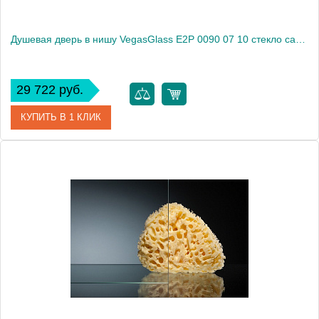
Душевая дверь в нишу VegasGlass E2P 0090 07 10 стекло сатин, 90
29 722 руб.
КУПИТЬ В 1 КЛИК
Артикул
E2P 0090 07 10
Модель
E2P 0090 07 10
Производитель
VegasGlass
Высота, см
189.0000