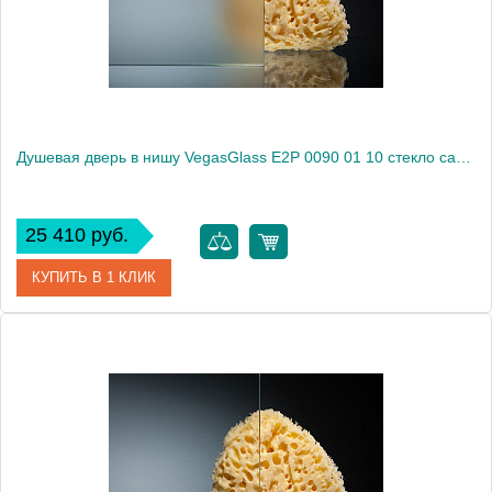
Высота, см
189.0000
Душевая дверь в нишу VegasGlass E2P 0090 01 10 стекло сатин, 90
25 410 руб.
КУПИТЬ В 1 КЛИК
Артикул
E2P 0090 01 10
Модель
E2P 0090 01 10
Производитель
VegasGlass
Высота, см
189.0000