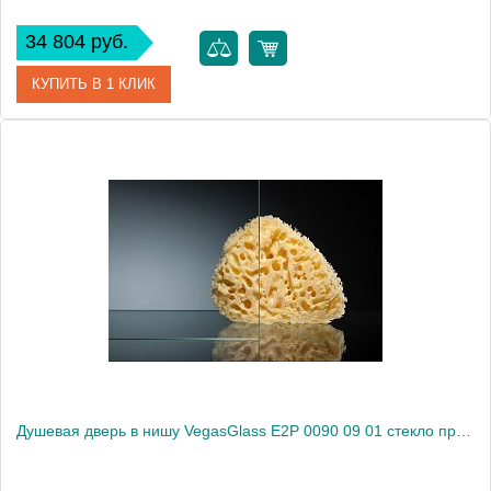
34 804 руб.
КУПИТЬ В 1 КЛИК
Артикул
E2P 0090 08 10
Модель
E2P 0090 08 10
Производитель
VegasGlass
Высота, см
189.0000
Душевая дверь в нишу VegasGlass E2P 0090 09 01 стекло прозрачное, 90