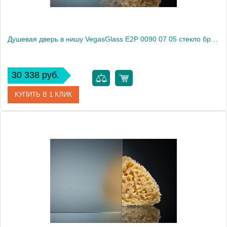
Душевая дверь в нишу VegasGlass E2P 0090 07 05 стекло бронза, 90
30 338 руб.
КУПИТЬ В 1 КЛИК
Артикул
E2P 0090 07 05
Модель
E2P 0090 07 05
Производитель
VegasGlass
Высота, см
189.0000