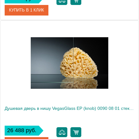
КУПИТЬ В 1 КЛИК
Артикул
E2P 0090 09 10
Модель
E2P 0090 09 10
Производитель
VegasGlass
Высота, см
189.0000
Душевая дверь в нишу VegasGlass EP (knob) 0090 08 01 стекло прозрачное, 90
26 488 руб.