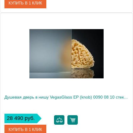
КУПИТЬ В 1 КЛИК
Артикул
EP (knob) 0090 08 01
Модель
EP (knob) 0090 08 01
Производитель
VegasGlass
Высота, см
189.0000
Душевая дверь в нишу VegasGlass EP (knob) 0090 08 10 стекло сатин, 90
28 490 руб.
КУПИТЬ В 1 КЛИК