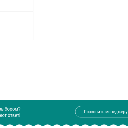
 выбором?
Позвонить менеджеру
ют ответ!