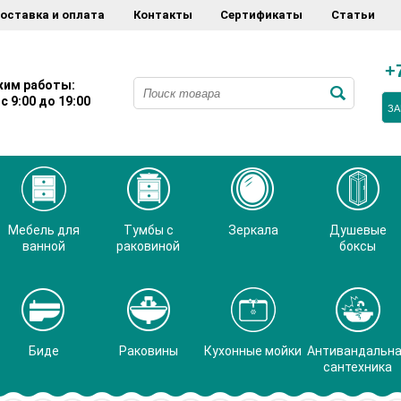
оставка и оплата
Контакты
Сертификаты
Статьи
+
им работы:
с 9:00 до 19:00
ЗА
Мебель для
Тумбы с
Зеркала
Душевые
ванной
раковиной
боксы
Биде
Раковины
Кухонные мойки
Антивандальн
сантехника