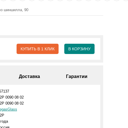
ло шиншилла, 90
КУПИТЬ В 1 КЛИК
В КОРЗИНУ
Доставка
Гарантии
67137
2P 0090 08 02
2P 0090 08 02
egasGlass
2P
 года
оссия