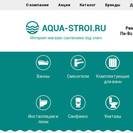
О компании
Акции
Каталог
Бренды
Д
Реж
Пн-Вс 
Интернет-магазин сантехники под ключ
Ванны
Смесители
Комплектующие
для ванн
Инсталляции и
Санфаянс
Унитазы
люки