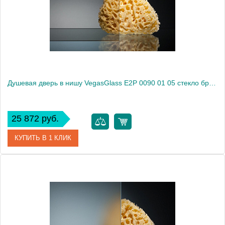
Высота, см
189.0000
Душевая дверь в нишу VegasGlass E2P 0090 01 05 стекло бронза, 90
25 872 руб.
КУПИТЬ В 1 КЛИК
Артикул
E2P 0090 01 05
Модель
E2P 0090 01 05
Производитель
VegasGlass