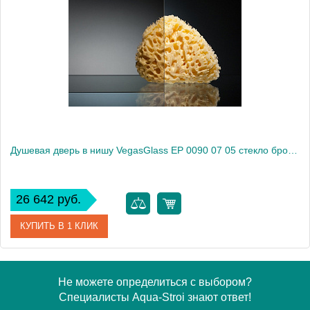
Модель
EP 0090 07 02
Производитель
VegasGlass
Высота, см
189.0000
Душевая дверь в нишу VegasGlass EP 0090 07 05 стекло бронза, 90
26 642 руб.
КУПИТЬ В 1 КЛИК
Артикул
EP 0090 07 05
Не можете определиться с выбором?
Специалисты Aqua-Stroi знают ответ!
Модель
EP 0090 07 05