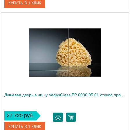
КУПИТЬ В 1 КЛИК
Артикул
EP (knob) 0090 08 10
Модель
EP (knob) 0090 08 10
Производитель
VegasGlass
Высота, см
189.0000
Душевая дверь в нишу VegasGlass EP 0090 05 01 стекло прозрачное, 90
27 720 руб.
КУПИТЬ В 1 КЛИК