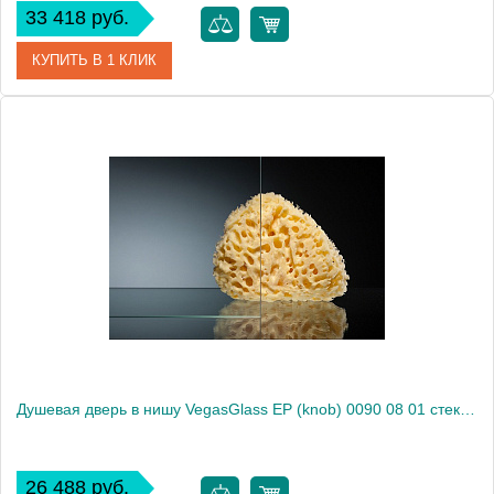
33 418 руб.
КУПИТЬ В 1 КЛИК
Артикул
E2P 0090 09 10
Модель
E2P 0090 09 10
Производитель
VegasGlass
Высота, см
189.0000
Душевая дверь в нишу VegasGlass EP (knob) 0090 08 01 стекло прозрачное, 90
26 488 руб.