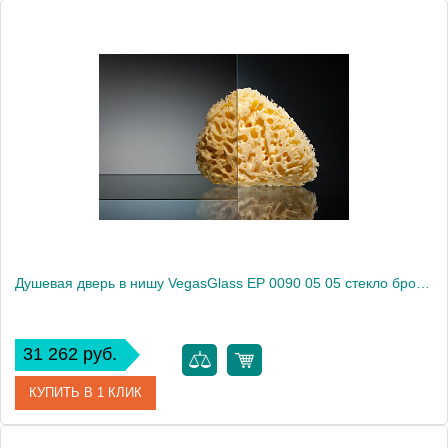
Артикул
EP 0090 05 02
Модель
EP 0090 05 02
Производитель
VegasGlass
Высота, см
189.0000
Душевая дверь в нишу VegasGlass EP 0090 05 05 стекло бронза, 90
31 262 руб.
КУПИТЬ В 1 КЛИК