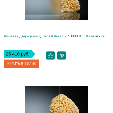
Высота, см
189.0000
Душевая дверь в нишу VegasGlass E2P 0090 01 10 стекло сатин, 90
25 410 руб.
КУПИТЬ В 1 КЛИК
Артикул
E2P 0090 01 10
Модель
E2P 0090 01 10
Производитель
VegasGlass
Высота, см
189.0000