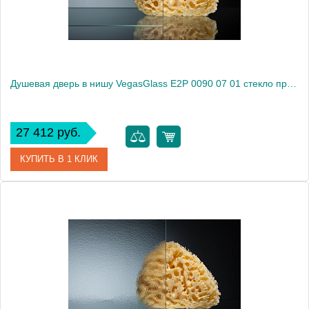
Душевая дверь в нишу VegasGlass E2P 0090 07 01 стекло прозрачное, 90
27 412 руб.
КУПИТЬ В 1 КЛИК
Артикул
E2P 0090 07 01
Модель
E2P 0090 07 01
Производитель
VegasGlass
Высота, см
189.0000