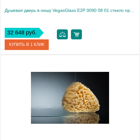
Душевая дверь в нишу VegasGlass E2P 0090 08 01 стекло прозрачное, 90
32 648 руб.
КУПИТЬ В 1 КЛИК
Артикул
E2P 0090 08 01
Модель
E2P 0090 08 01
Производитель
VegasGlass
Высота, см
189.0000