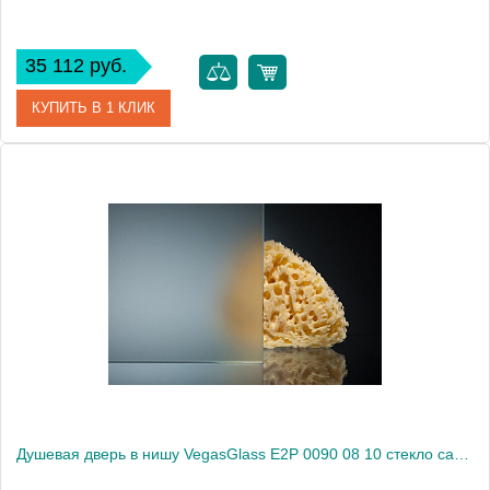
35 112 руб.
КУПИТЬ В 1 КЛИК
Артикул
E2P 0090 08 05
Модель
E2P 0090 08 05
Производитель
VegasGlass
Высота, см
189.0000
Душевая дверь в нишу VegasGlass E2P 0090 08 10 стекло сатин, 90