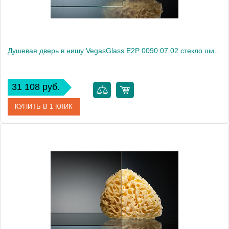
Душевая дверь в нишу VegasGlass E2P 0090 07 02 стекло шиншилла, 90
31 108 руб.
КУПИТЬ В 1 КЛИК
Артикул
E2P 0090 07 02
Модель
E2P 0090 07 02
Производитель
VegasGlass
Высота, см
189.0000