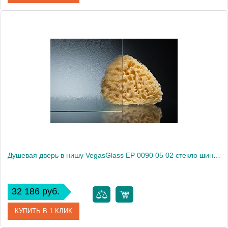
Артикул
EP 0090 05 01
Модель
EP 0090 05 01
Производитель
VegasGlass
Высота, см
189.0000
Душевая дверь в нишу VegasGlass EP 0090 05 02 стекло шиншилла, 90
32 186 руб.
КУПИТЬ В 1 КЛИК