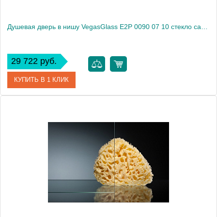
Душевая дверь в нишу VegasGlass E2P 0090 07 10 стекло сатин, 90
29 722 руб.
КУПИТЬ В 1 КЛИК
Артикул
E2P 0090 07 10
Модель
E2P 0090 07 10
Производитель
VegasGlass
Высота, см
189.0000