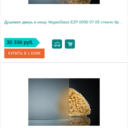
Душевая дверь в нишу VegasGlass E2P 0090 07 05 стекло бронза, 90
30 338 руб.
КУПИТЬ В 1 КЛИК
Артикул
E2P 0090 07 05
Модель
E2P 0090 07 05
Производитель
VegasGlass
Высота, см
189.0000