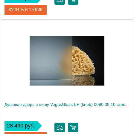
КУПИТЬ В 1 КЛИК
Артикул
EP (knob) 0090 08 01
Модель
EP (knob) 0090 08 01
Производитель
VegasGlass
Высота, см
189.0000
Душевая дверь в нишу VegasGlass EP (knob) 0090 08 10 стекло сатин, 90
28 490 руб.