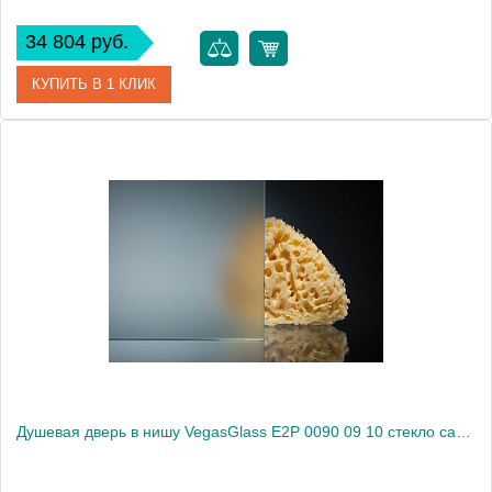
34 804 руб.
КУПИТЬ В 1 КЛИК
Артикул
E2P 0090 08 10
Модель
E2P 0090 08 10
Производитель
VegasGlass
Высота, см
189.0000
Душевая дверь в нишу VegasGlass E2P 0090 09 10 стекло сатин, 90