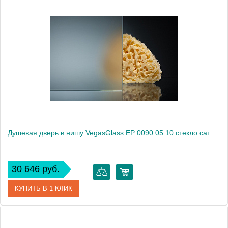
Артикул
EP 0090 05 05
Модель
EP 0090 05 05
Производитель
VegasGlass
Высота, см
189.0000
Душевая дверь в нишу VegasGlass EP 0090 05 10 стекло сатин, 90
30 646 руб.
КУПИТЬ В 1 КЛИК