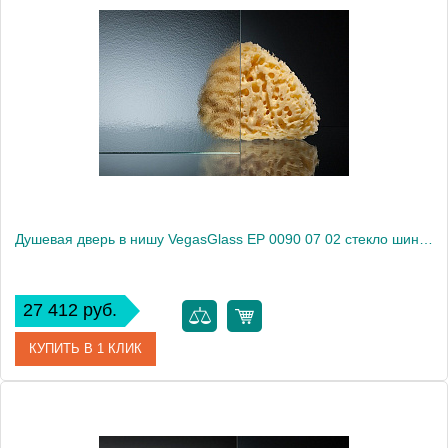
Артикул
EP 0090 05 10
Модель
EP 0090 05 10
Производитель
VegasGlass
Высота, см
189.0000
Душевая дверь в нишу VegasGlass EP 0090 07 02 стекло шиншилла, 90
27 412 руб.
КУПИТЬ В 1 КЛИК
Артикул
EP 0090 07 02