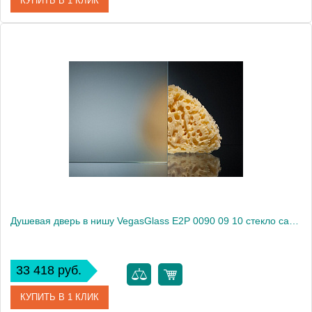
КУПИТЬ В 1 КЛИК
Артикул
E2P 0090 09 01
Модель
E2P 0090 09 01
Производитель
VegasGlass
Высота, см
189.0000
Душевая дверь в нишу VegasGlass E2P 0090 09 10 стекло сатин, 90
33 418 руб.
КУПИТЬ В 1 КЛИК