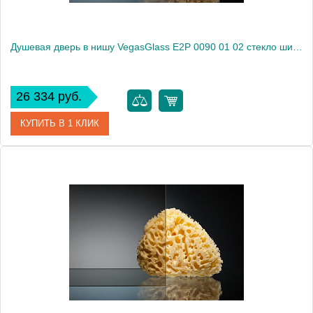
Душевая дверь в нишу VegasGlass E2P 0090 01 02 стекло шиншилла, 90
26 334 руб.
КУПИТЬ В 1 КЛИК
Артикул
E2P 0090 01 02
Модель
E2P 0090 01 02
Производитель
VegasGlass
Высота, см
189.0000