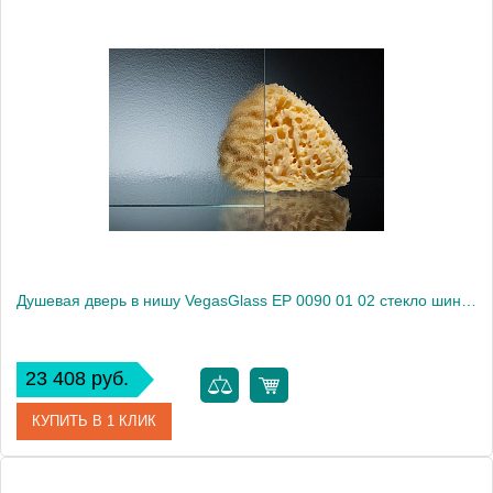
Артикул
EP (knob) 0090 08 01
Модель
EP (knob) 0090 08 01
Производитель
VegasGlass
Высота, см
189.0000
Душевая дверь в нишу VegasGlass EP 0090 01 02 стекло шиншилла, 90
23 408 руб.
КУПИТЬ В 1 КЛИК