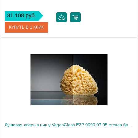
31 108 руб.
КУПИТЬ В 1 КЛИК
Артикул
E2P 0090 07 02
Модель
E2P 0090 07 02
Производитель
VegasGlass
Высота, см
189.0000
Душевая дверь в нишу VegasGlass E2P 0090 07 05 стекло бронза, 90