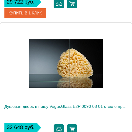
29 722 руб.
КУПИТЬ В 1 КЛИК
Артикул
E2P 0090 07 10
Модель
E2P 0090 07 10
Производитель
VegasGlass
Высота, см
189.0000
Душевая дверь в нишу VegasGlass E2P 0090 08 01 стекло прозрачное, 90
32 648 руб.