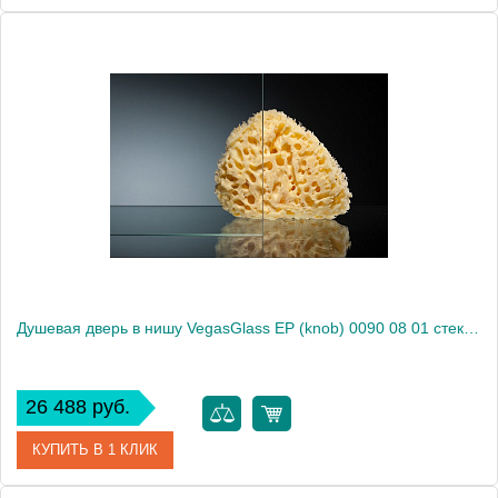
Артикул
E2P 0090 09 10
Модель
E2P 0090 09 10
Производитель
VegasGlass
Высота, см
189.0000
Душевая дверь в нишу VegasGlass EP (knob) 0090 08 01 стекло прозрачное, 90
26 488 руб.
КУПИТЬ В 1 КЛИК