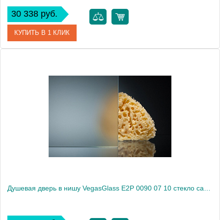
30 338 руб.
КУПИТЬ В 1 КЛИК
Артикул
E2P 0090 07 05
Модель
E2P 0090 07 05
Производитель
VegasGlass
Высота, см
189.0000
Душевая дверь в нишу VegasGlass E2P 0090 07 10 стекло сатин, 90