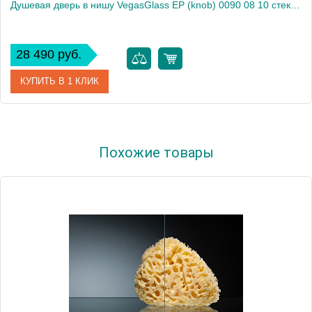
Душевая дверь в нишу VegasGlass EP (knob) 0090 08 10 стекло сатин, 90
28 490 руб.
КУПИТЬ В 1 КЛИК
Артикул
EP (knob) 0090 08 10
Похожие товары
Модель
EP (knob) 0090 08 10
Производитель
VegasGlass
Высота, см
189.0000