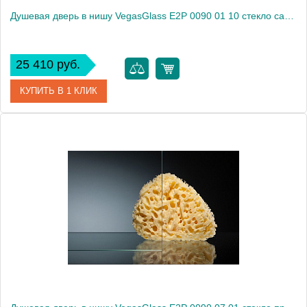
Душевая дверь в нишу VegasGlass E2P 0090 01 10 стекло сатин, 90
25 410 руб.
КУПИТЬ В 1 КЛИК
Артикул
E2P 0090 01 10
Модель
E2P 0090 01 10
Производитель
VegasGlass
Высота, см
189.0000