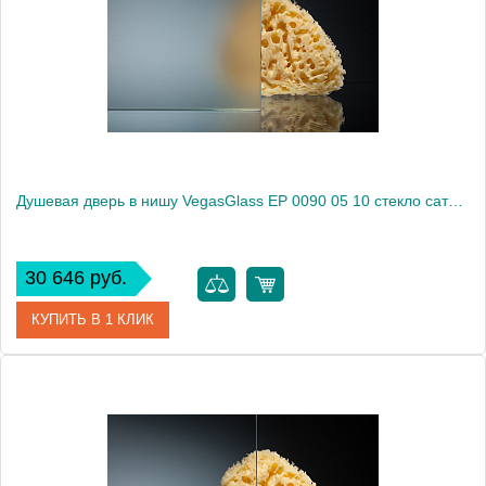
Производитель
VegasGlass
Высота, см
189.0000
Душевая дверь в нишу VegasGlass EP 0090 05 10 стекло сатин, 90
30 646 руб.
КУПИТЬ В 1 КЛИК
Артикул
EP 0090 05 10
Модель
EP 0090 05 10
Производитель
VegasGlass