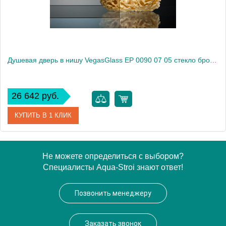
Душевая дверь в нишу VegasGlass EP 0090 07 05 стекло бронза, 90
26 642 руб.
КУПИТЬ В 1 КЛИК
Артикул
EP 0090 07 05
Не можете определиться с выбором?
Специалисты Aqua-Stroi знают ответ!
Модель
EP 0090 07 05
Производитель
VegasGlass
Позвонить менеджеру
Высота, см
189.0000
Заказать звонок