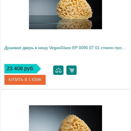
Высота, см
189.0000
Душевая дверь в нишу VegasGlass EP 0090 07 01 стекло прозрачное, 90
23 408 руб.
КУПИТЬ В 1 КЛИК
Артикул
EP 0090 07 01
Модель
EP 0090 07 01
Производитель
VegasGlass
Высота, см
189.0000