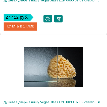
Душевая дверь в нишу VegasGlass E2P 0090 07 01 стекло прозрачное, 90
27 412 руб.
КУПИТЬ В 1 КЛИК
Артикул
E2P 0090 07 01
Модель
E2P 0090 07 01
Производитель
VegasGlass
Высота, см
189.0000
Душевая дверь в нишу VegasGlass E2P 0090 07 02 стекло шиншилла, 90