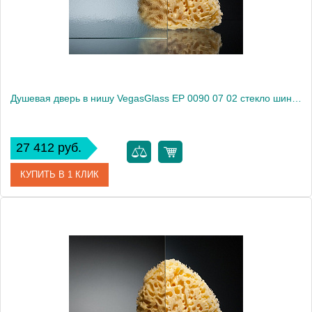
Душевая дверь в нишу VegasGlass EP 0090 07 02 стекло шиншилла, 90
27 412 руб.
КУПИТЬ В 1 КЛИК
Артикул
EP 0090 07 02
Модель
EP 0090 07 02
Производитель
VegasGlass
Высота, см
189.0000