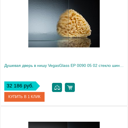
Модель
EP 0090 05 01
Производитель
VegasGlass
Высота, см
189.0000
Душевая дверь в нишу VegasGlass EP 0090 05 02 стекло шиншилла, 90
32 186 руб.
КУПИТЬ В 1 КЛИК
Артикул
EP 0090 05 02