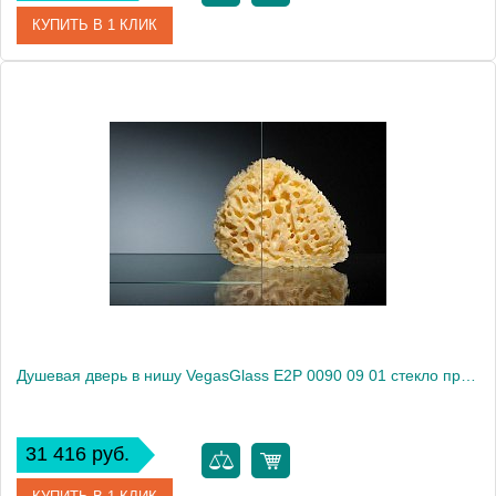
КУПИТЬ В 1 КЛИК
Артикул
E2P 0090 08 01
Модель
E2P 0090 08 01
Производитель
VegasGlass
Высота, см
189.0000
Душевая дверь в нишу VegasGlass E2P 0090 09 01 стекло прозрачное, 90
31 416 руб.