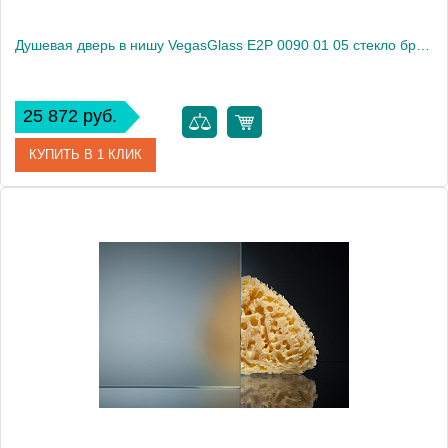
Душевая дверь в нишу VegasGlass E2P 0090 01 05 стекло бронза, 90
25 872 руб.
КУПИТЬ В 1 КЛИК
Артикул
E2P 0090 01 05
Модель
E2P 0090 01 05
Производитель
VegasGlass
Высота, см
189.0000