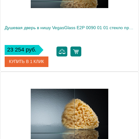
Душевая дверь в нишу VegasGlass E2P 0090 01 01 стекло прозрачное, 90
23 254 руб.
КУПИТЬ В 1 КЛИК
Артикул
E2P 0090 01 01
Модель
E2P 0090 01 01
Производитель
VegasGlass
Высота, см
189.0000