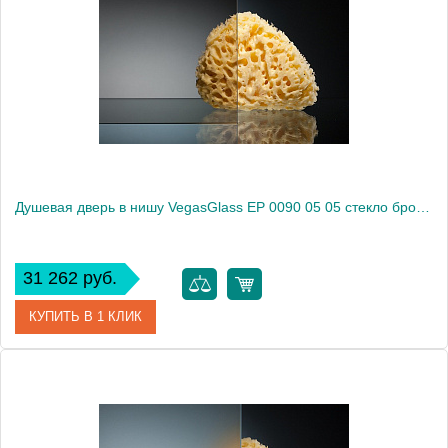
Модель
EP 0090 05 02
Производитель
VegasGlass
Высота, см
189.0000
Душевая дверь в нишу VegasGlass EP 0090 05 05 стекло бронза, 90
31 262 руб.
КУПИТЬ В 1 КЛИК
Артикул
EP 0090 05 05
Модель
EP 0090 05 05