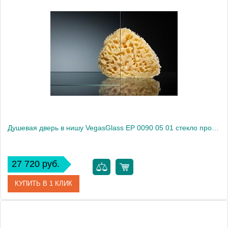
Артикул
EP 0090 01 02
Модель
EP 0090 01 02
Производитель
VegasGlass
Высота, см
189.0000
Душевая дверь в нишу VegasGlass EP 0090 05 01 стекло прозрачное, 90
27 720 руб.
КУПИТЬ В 1 КЛИК
Артикул
EP 0090 05 01