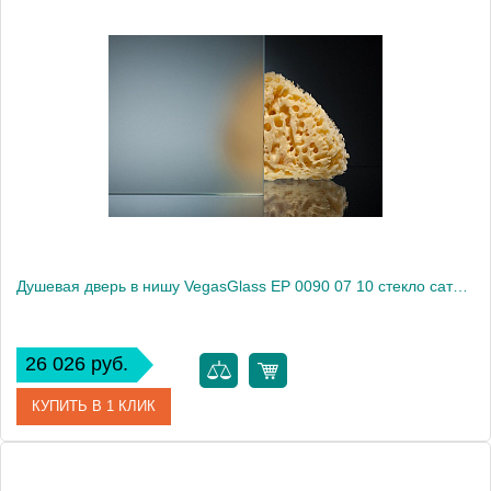
Артикул
EP 0090 07 05
Модель
EP 0090 07 05
Производитель
VegasGlass
Высота, см
189.0000
Душевая дверь в нишу VegasGlass EP 0090 07 10 стекло сатин, 90
26 026 руб.
КУПИТЬ В 1 КЛИК