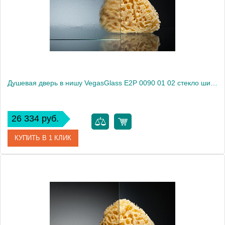
Высота, см
189.0000
Душевая дверь в нишу VegasGlass E2P 0090 01 02 стекло шиншилла, 90
26 334 руб.
КУПИТЬ В 1 КЛИК
Артикул
E2P 0090 01 02
Модель
E2P 0090 01 02
Производитель
VegasGlass