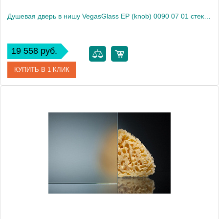
Душевая дверь в нишу VegasGlass EP (knob) 0090 07 01 стекло прозрачное, 90
19 558 руб.
КУПИТЬ В 1 КЛИК
Артикул
EP (knob) 0090 07 01
Модель
EP (knob) 0090 07 01
Производитель
VegasGlass
Высота, см
189.0000