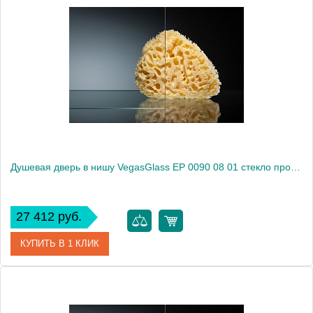
Артикул
EP 0090 07 10
Модель
EP 0090 07 10
Производитель
VegasGlass
Высота, см
189.0000
Душевая дверь в нишу VegasGlass EP 0090 08 01 стекло прозрачное, 90
27 412 руб.
КУПИТЬ В 1 КЛИК
Артикул
EP 0090 08 01