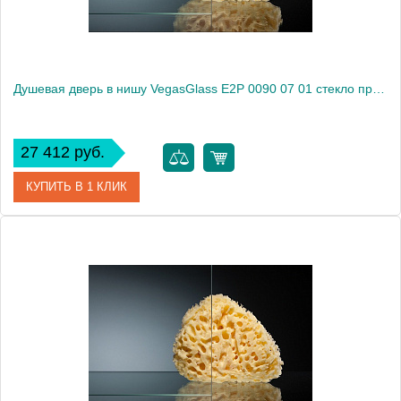
Душевая дверь в нишу VegasGlass E2P 0090 07 01 стекло прозрачное, 90
27 412 руб.
КУПИТЬ В 1 КЛИК
Артикул
E2P 0090 07 01
Модель
E2P 0090 07 01
Производитель
VegasGlass
Высота, см
189.0000