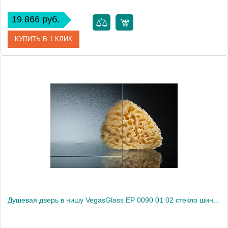
19 866 руб.
КУПИТЬ В 1 КЛИК
Артикул
EP 0090 01 01
Модель
EP 0090 01 01
Производитель
VegasGlass
Высота, см
189.0000
Душевая дверь в нишу VegasGlass EP 0090 01 02 стекло шиншилла, 90