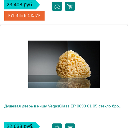
23 408 руб.
КУПИТЬ В 1 КЛИК
Артикул
EP 0090 01 02
Модель
EP 0090 01 02
Производитель
VegasGlass
Высота, см
189.0000
Душевая дверь в нишу VegasGlass EP 0090 01 05 стекло бронза, 90
22 638 руб.