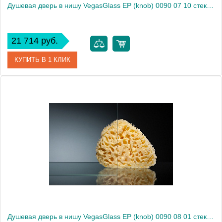
Душевая дверь в нишу VegasGlass EP (knob) 0090 07 10 стекло сатин, 90
21 714 руб.
КУПИТЬ В 1 КЛИК
Артикул
EP (knob) 0090 07 10
Модель
EP (knob) 0090 07 10
Производитель
VegasGlass
Высота, см
189.0000
Душевая дверь в нишу VegasGlass EP (knob) 0090 08 01 стекло прозрачное, 90