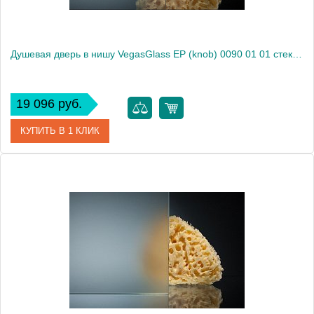
Душевая дверь в нишу VegasGlass EP (knob) 0090 01 01 стекло прозрачное, 90
19 096 руб.
КУПИТЬ В 1 КЛИК
Артикул
EP (knob) 0090 01 01
Модель
EP (knob) 0090 01 01
Производитель
VegasGlass
Высота, см
189.0000