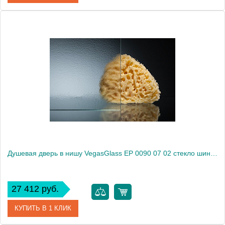
Артикул
EP 0090 05 01
Модель
EP 0090 05 01
Производитель
VegasGlass
Высота, см
189.0000
Душевая дверь в нишу VegasGlass EP 0090 07 02 стекло шиншилла, 90
27 412 руб.
КУПИТЬ В 1 КЛИК