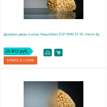
Высота, см
189.0000
Душевая дверь в нишу VegasGlass E2P 0090 01 05 стекло бронза, 90
25 872 руб.
КУПИТЬ В 1 КЛИК
Артикул
E2P 0090 01 05
Модель
E2P 0090 01 05
Производитель
VegasGlass
Высота, см
189.0000