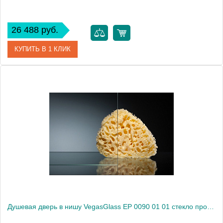
26 488 руб.
КУПИТЬ В 1 КЛИК
Артикул
EP (knob) 0090 08 01
Модель
EP (knob) 0090 08 01
Производитель
VegasGlass
Высота, см
189.0000
Душевая дверь в нишу VegasGlass EP 0090 01 01 стекло прозрачное, 90