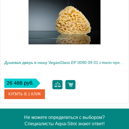
Модель
EP 0090 08 01
Производитель
VegasGlass
Высота, см
189.0000
Душевая дверь в нишу VegasGlass EP 0090 09 01 стекло прозрачное, 90
26 488 руб.
КУПИТЬ В 1 КЛИК
Артикул
EP 0090 09 01
Не можете определиться с выбором?
Специалисты Aqua-Stroi знают ответ!
Модель
EP 0090 09 01