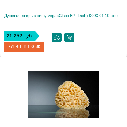
Душевая дверь в нишу VegasGlass EP (knob) 0090 01 10 стекло сатин, 90
21 252 руб.
КУПИТЬ В 1 КЛИК
Артикул
EP (knob) 0090 01 10
Модель
EP (knob) 0090 01 10
Производитель
VegasGlass
Высота, см
189.0000