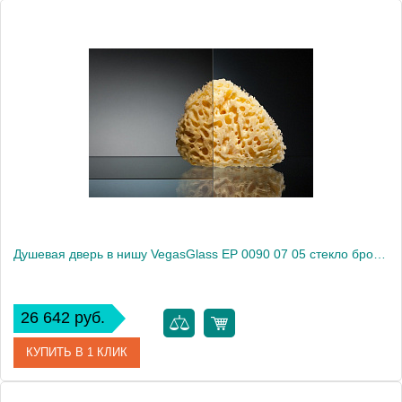
Артикул
EP 0090 07 02
Модель
EP 0090 07 02
Производитель
VegasGlass
Высота, см
189.0000
Душевая дверь в нишу VegasGlass EP 0090 07 05 стекло бронза, 90
26 642 руб.
КУПИТЬ В 1 КЛИК