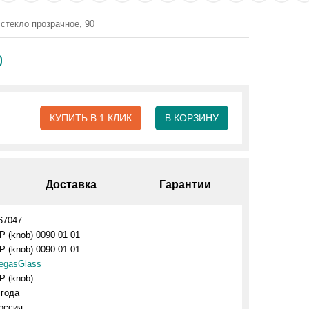
стекло прозрачное, 90
0
КУПИТЬ В 1 КЛИК
В КОРЗИНУ
Доставка
Гарантии
67047
P (knob) 0090 01 01
P (knob) 0090 01 01
egasGlass
P (knob)
 года
оссия