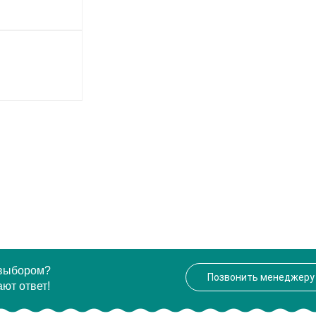
 выбором?
Позвонить менеджеру
ют ответ!