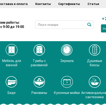
оставка и оплата
Контакты
Сертификаты
Статьи
+
им работы:
с 9:00 до 19:00
ЗА
Мебель для
Тумбы с
Зеркала
Душевые
ванной
раковиной
боксы
Биде
Раковины
Кухонные мойки
Антивандальн
сантехника