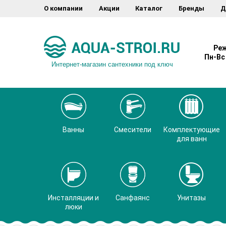
О компании
Акции
Каталог
Бренды
Д
Реж
Пн-Вс 
Интернет-магазин сантехники под ключ
Ванны
Смесители
Комплектующие
для ванн
Инсталляции и
Санфаянс
Унитазы
люки