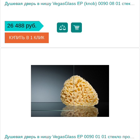
Душевая дверь в нишу VegasGlass EP (knob) 0090 08 01 стекло прозрачное, 90
26 488 руб.
КУПИТЬ В 1 КЛИК
Артикул
EP (knob) 0090 08 01
Модель
EP (knob) 0090 08 01
Производитель
VegasGlass
Высота, см
189.0000
Душевая дверь в нишу VegasGlass EP 0090 01 01 стекло прозрачное, 90