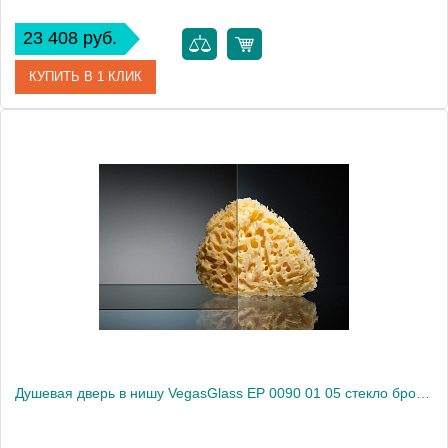
23 408 руб.
КУПИТЬ В 1 КЛИК
Артикул
EP 0090 01 02
Модель
EP 0090 01 02
Производитель
VegasGlass
Высота, см
189.0000
Душевая дверь в нишу VegasGlass EP 0090 01 05 стекло бронза, 90