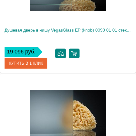
Душевая дверь в нишу VegasGlass EP (knob) 0090 01 01 стекло прозрачное, 90
19 096 руб.
КУПИТЬ В 1 КЛИК
Артикул
EP (knob) 0090 01 01
Модель
EP (knob) 0090 01 01
Производитель
VegasGlass
Высота, см
189.0000