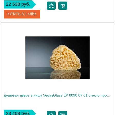
22 638 руб.
КУПИТЬ В 1 КЛИК
Артикул
EP 0090 01 05
Модель
EP 0090 01 05
Производитель
VegasGlass
Высота, см
189.0000
Душевая дверь в нишу VegasGlass EP 0090 07 01 стекло прозрачное, 90
23 408 руб.