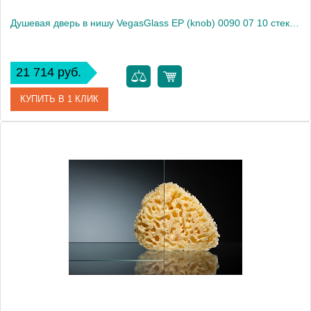
Душевая дверь в нишу VegasGlass EP (knob) 0090 07 10 стекло сатин, 90
21 714 руб.
КУПИТЬ В 1 КЛИК
Артикул
EP (knob) 0090 07 10
Модель
EP (knob) 0090 07 10
Производитель
VegasGlass
Высота, см
189.0000