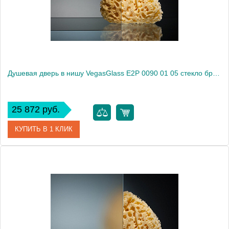
Высота, см
189.0000
Душевая дверь в нишу VegasGlass E2P 0090 01 05 стекло бронза, 90
25 872 руб.
КУПИТЬ В 1 КЛИК
Артикул
E2P 0090 01 05
Модель
E2P 0090 01 05
Производитель
VegasGlass
Высота, см
189.0000