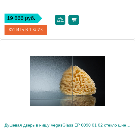
19 866 руб.
КУПИТЬ В 1 КЛИК
Артикул
EP 0090 01 01
Модель
EP 0090 01 01
Производитель
VegasGlass
Высота, см
189.0000
Душевая дверь в нишу VegasGlass EP 0090 01 02 стекло шиншилла, 90