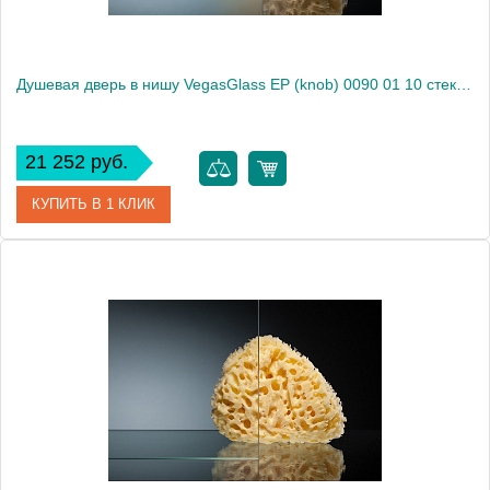
Душевая дверь в нишу VegasGlass EP (knob) 0090 01 10 стекло сатин, 90
21 252 руб.
КУПИТЬ В 1 КЛИК
Артикул
EP (knob) 0090 01 10
Модель
EP (knob) 0090 01 10
Производитель
VegasGlass
Высота, см
189.0000