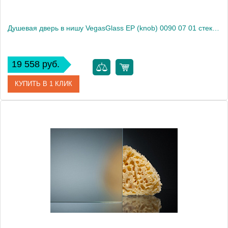
Душевая дверь в нишу VegasGlass EP (knob) 0090 07 01 стекло прозрачное, 90
19 558 руб.
КУПИТЬ В 1 КЛИК
Артикул
EP (knob) 0090 07 01
Модель
EP (knob) 0090 07 01
Производитель
VegasGlass
Высота, см
189.0000