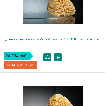
Высота, см
189.0000
Душевая дверь в нишу VegasGlass E2P 0090 01 02 стекло шиншилла, 90
26 334 руб.
КУПИТЬ В 1 КЛИК
Артикул
E2P 0090 01 02
Модель
E2P 0090 01 02
Производитель
VegasGlass