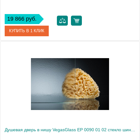
19 866 руб.
КУПИТЬ В 1 КЛИК
Артикул
EP 0090 01 01
Модель
EP 0090 01 01
Производитель
VegasGlass
Высота, см
189.0000
Душевая дверь в нишу VegasGlass EP 0090 01 02 стекло шиншилла, 90