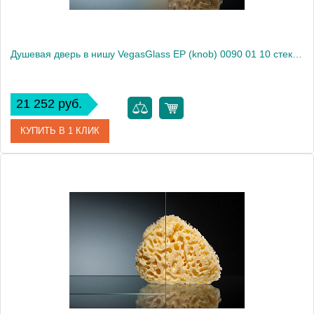
Душевая дверь в нишу VegasGlass EP (knob) 0090 01 10 стекло сатин, 90
21 252 руб.
КУПИТЬ В 1 КЛИК
Артикул
EP (knob) 0090 01 10
Модель
EP (knob) 0090 01 10
Производитель
VegasGlass
Высота, см
189.0000