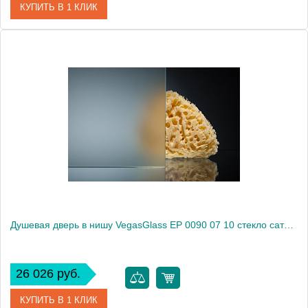
КУПИТЬ В 1 КЛИК
Артикул
EP 0090 07 05
Модель
EP 0090 07 05
Производитель
VegasGlass
Высота, см
189.0000
Душевая дверь в нишу VegasGlass EP 0090 07 10 стекло сатин, 90
26 026 руб.
КУПИТЬ В 1 КЛИК