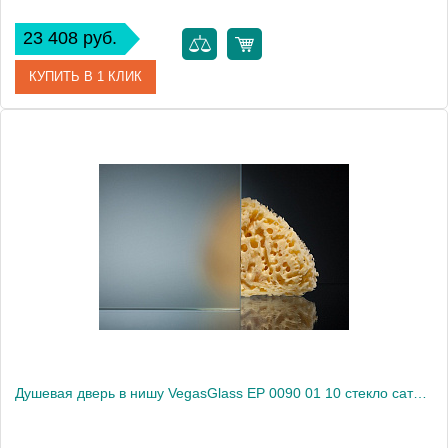
23 408 руб.
КУПИТЬ В 1 КЛИК
Артикул
EP 0090 01 02
Модель
EP 0090 01 02
Производитель
VegasGlass
Высота, см
189.0000
Душевая дверь в нишу VegasGlass EP 0090 01 10 стекло сатин, 90