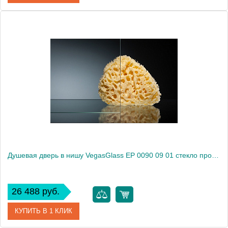
Артикул
EP 0090 07 10
Модель
EP 0090 07 10
Производитель
VegasGlass
Высота, см
189.0000
Душевая дверь в нишу VegasGlass EP 0090 09 01 стекло прозрачное, 90
26 488 руб.
КУПИТЬ В 1 КЛИК