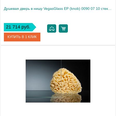
Душевая дверь в нишу VegasGlass EP (knob) 0090 07 10 стекло сатин, 90
21 714 руб.
КУПИТЬ В 1 КЛИК
Артикул
EP (knob) 0090 07 10
Модель
EP (knob) 0090 07 10
Производитель
VegasGlass
Высота, см
189.0000