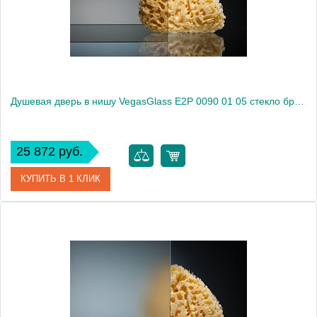
Высота, см
189.0000
Душевая дверь в нишу VegasGlass E2P 0090 01 05 стекло бронза, 90
25 872 руб.
КУПИТЬ В 1 КЛИК
Артикул
E2P 0090 01 05
Модель
E2P 0090 01 05
Производитель
VegasGlass
Высота, см
189.0000