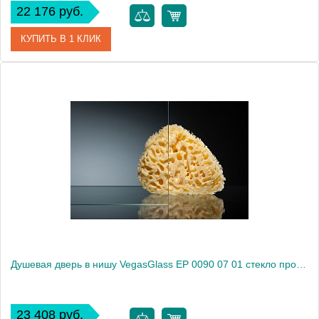
22 176 руб.
КУПИТЬ В 1 КЛИК
Артикул
EP 0090 01 10
Модель
EP 0090 01 10
Производитель
VegasGlass
Высота, см
189.0000
Душевая дверь в нишу VegasGlass EP 0090 07 01 стекло прозрачное, 90
23 408 руб.