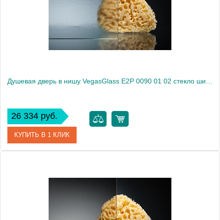
Высота, см
189.0000
Душевая дверь в нишу VegasGlass E2P 0090 01 02 стекло шиншилла, 90
26 334 руб.
КУПИТЬ В 1 КЛИК
Артикул
E2P 0090 01 02
Модель
E2P 0090 01 02
Производитель
VegasGlass