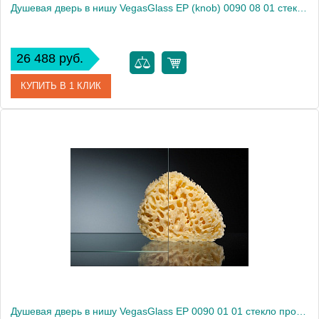
Душевая дверь в нишу VegasGlass EP (knob) 0090 08 01 стекло прозрачное, 90
26 488 руб.
КУПИТЬ В 1 КЛИК
Артикул
EP (knob) 0090 08 01
Модель
EP (knob) 0090 08 01
Производитель
VegasGlass
Высота, см
189.0000
Душевая дверь в нишу VegasGlass EP 0090 01 01 стекло прозрачное, 90