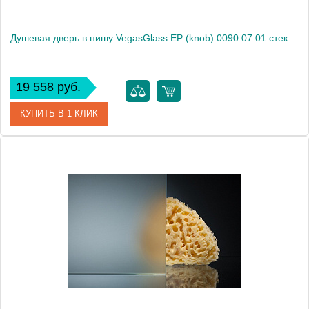
Душевая дверь в нишу VegasGlass EP (knob) 0090 07 01 стекло прозрачное, 90
19 558 руб.
КУПИТЬ В 1 КЛИК
Артикул
EP (knob) 0090 07 01
Модель
EP (knob) 0090 07 01
Производитель
VegasGlass
Высота, см
189.0000