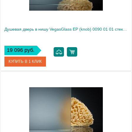
Душевая дверь в нишу VegasGlass EP (knob) 0090 01 01 стекло прозрачное, 90
19 096 руб.
КУПИТЬ В 1 КЛИК
Артикул
EP (knob) 0090 01 01
Модель
EP (knob) 0090 01 01
Производитель
VegasGlass
Высота, см
189.0000