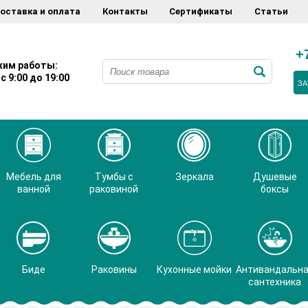
оставка и оплата
Контакты
Сертификаты
Статьи
+
им работы:
с 9:00 до 19:00
ЗА
Мебель для
Тумбы с
Зеркала
Душевые
ванной
раковиной
боксы
Биде
Раковины
Кухонные мойки
Антивандальн
сантехника