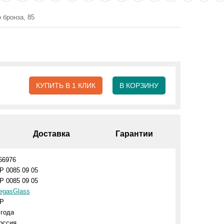
 бронза, 85
КУПИТЬ В 1 КЛИК
В КОРЗИНУ
Доставка
Гарантии
66976
P 0085 09 05
P 0085 09 05
egasGlass
P
 года
оссия