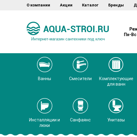
О компании
Акции
Каталог
Бренды
Д
Реж
Пн-Вс 
Интернет-магазин сантехники под ключ
Ванны
Смесители
Комплектующие
для ванн
Инсталляции и
Санфаянс
Унитазы
люки