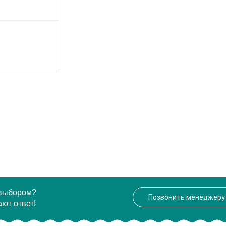
 выбором?
Позвонить менеджеру
ют ответ!