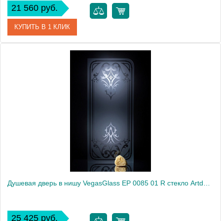
21 560 руб.
КУПИТЬ В 1 КЛИК
Артикул
EP 0085 01 10
Модель
EP 0085 01 10
Производитель
VegasGlass
Высота, см
189.0000
Душевая дверь в нишу VegasGlass EP 0085 01 R стекло Artdeco1, 85
25 425 руб.