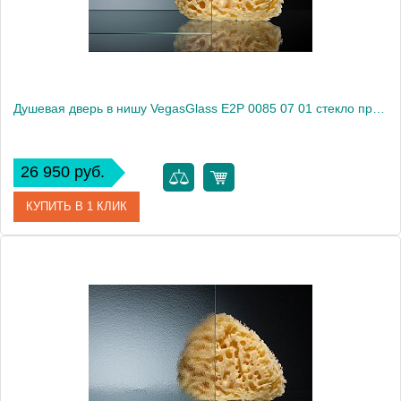
Душевая дверь в нишу VegasGlass E2P 0085 07 01 стекло прозрачное, 85
26 950 руб.
КУПИТЬ В 1 КЛИК
Артикул
E2P 0085 07 01
Модель
E2P 0085 07 01
Производитель
VegasGlass
Высота, см
189.0000