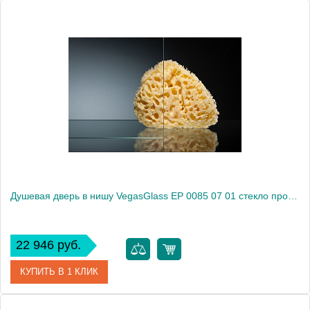
Артикул
EP 0085 05 10
Модель
EP 0085 05 10
Производитель
VegasGlass
Высота, см
189.0000
Душевая дверь в нишу VegasGlass EP 0085 07 01 стекло прозрачное, 85
22 946 руб.
КУПИТЬ В 1 КЛИК