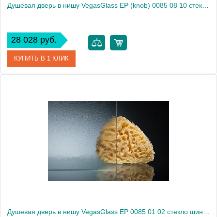
Душевая дверь в нишу VegasGlass EP (knob) 0085 08 10 стекло сатин, 85
28 028 руб.
КУПИТЬ В 1 КЛИК
Артикул
EP (knob) 0085 08 10
Модель
EP (knob) 0085 08 10
Производитель
VegasGlass
Высота, см
189.0000
Душевая дверь в нишу VegasGlass EP 0085 01 02 стекло шиншилла, 85