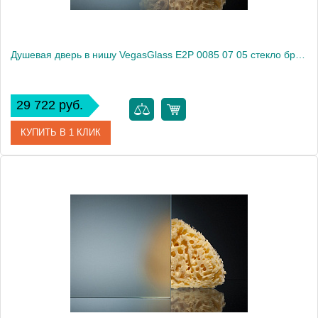
Душевая дверь в нишу VegasGlass E2P 0085 07 05 стекло бронза, 85
29 722 руб.
КУПИТЬ В 1 КЛИК
Артикул
E2P 0085 07 05
Модель
E2P 0085 07 05
Производитель
VegasGlass
Высота, см
189.0000