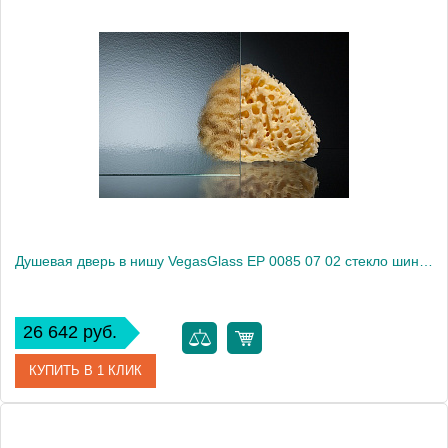
Артикул
EP 0085 07 01
Модель
EP 0085 07 01
Производитель
VegasGlass
Высота, см
189.0000
Душевая дверь в нишу VegasGlass EP 0085 07 02 стекло шиншилла, 85
26 642 руб.
КУПИТЬ В 1 КЛИК