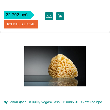
22 792 руб.
КУПИТЬ В 1 КЛИК
Артикул
EP 0085 01 02
Модель
EP 0085 01 02
Производитель
VegasGlass
Высота, см
189.0000
Душевая дверь в нишу VegasGlass EP 0085 01 05 стекло бронза, 85