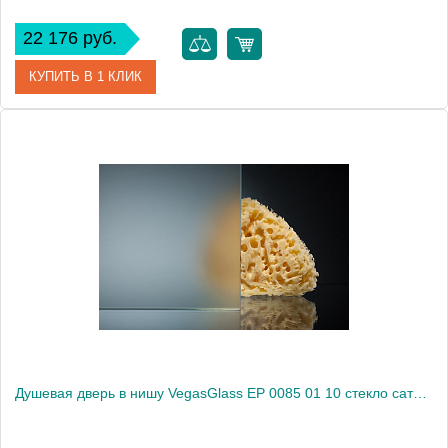
22 176 руб.
КУПИТЬ В 1 КЛИК
Артикул
EP 0085 01 05
Модель
EP 0085 01 05
Производитель
VegasGlass
Высота, см
189.0000
Душевая дверь в нишу VegasGlass EP 0085 01 10 стекло сатин, 85