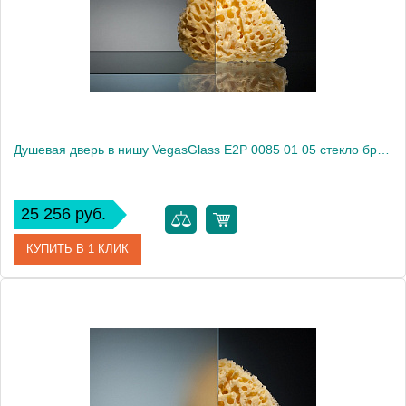
Высота, см
189.0000
Душевая дверь в нишу VegasGlass E2P 0085 01 05 стекло бронза, 85
25 256 руб.
КУПИТЬ В 1 КЛИК
Артикул
E2P 0085 01 05
Модель
E2P 0085 01 05
Производитель
VegasGlass