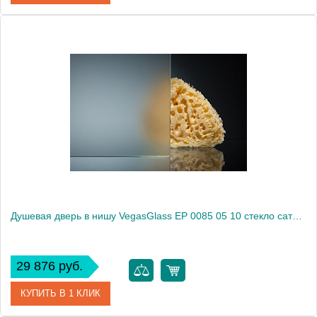
Артикул
EP 0085 05 05
Модель
EP 0085 05 05
Производитель
VegasGlass
Высота, см
189.0000
Душевая дверь в нишу VegasGlass EP 0085 05 10 стекло сатин, 85
29 876 руб.
КУПИТЬ В 1 КЛИК