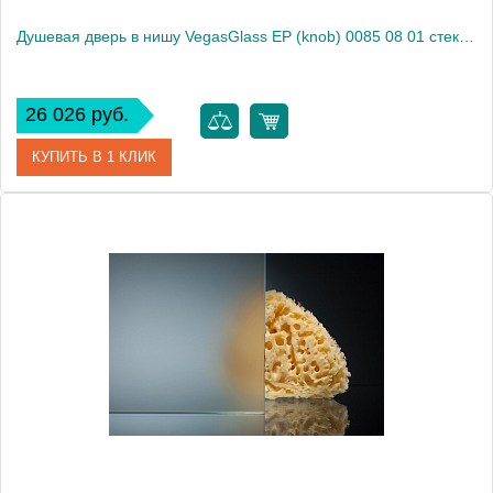
Душевая дверь в нишу VegasGlass EP (knob) 0085 08 01 стекло прозрачное, 85
26 026 руб.
КУПИТЬ В 1 КЛИК
Артикул
EP (knob) 0085 08 01
Модель
EP (knob) 0085 08 01
Производитель
VegasGlass
Высота, см
189.0000