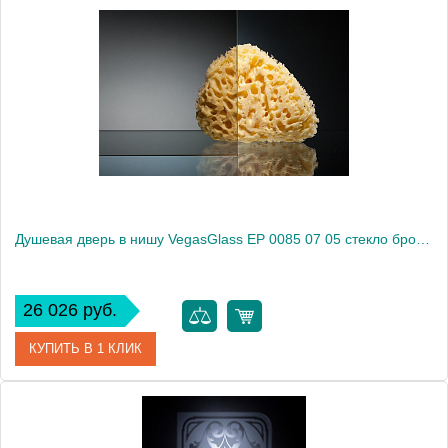
Артикул
EP 0085 07 02
Модель
EP 0085 07 02
Производитель
VegasGlass
Высота, см
189.0000
Душевая дверь в нишу VegasGlass EP 0085 07 05 стекло бронза, 85
26 026 руб.
КУПИТЬ В 1 КЛИК
Артикул
EP 0085 07 05