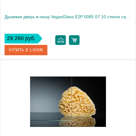
Душевая дверь в нишу VegasGlass E2P 0085 07 10 стекло сатин, 85
29 260 руб.
КУПИТЬ В 1 КЛИК
Артикул
E2P 0085 07 10
Модель
E2P 0085 07 10
Производитель
VegasGlass
Высота, см
189.0000