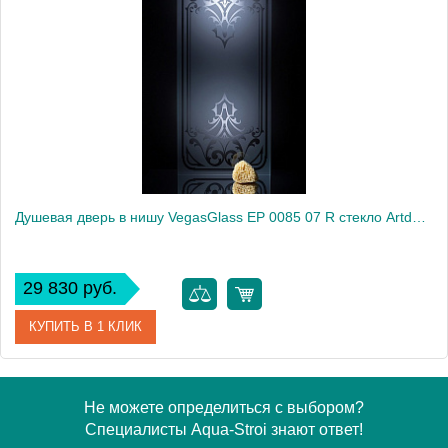
Модель
EP 0085 07 05
Производитель
VegasGlass
Высота, см
189.0000
Душевая дверь в нишу VegasGlass EP 0085 07 R стекло Artdeco1, 85
29 830 руб.
КУПИТЬ В 1 КЛИК
Артикул
EP 0085 07 R
Не можете определиться с выбором?
Специалисты Aqua-Stroi знают ответ!
Модель
EP 0085 07 R