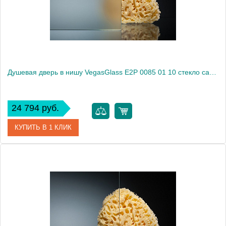
Высота, см
189.0000
Душевая дверь в нишу VegasGlass E2P 0085 01 10 стекло сатин, 85
24 794 руб.
КУПИТЬ В 1 КЛИК
Артикул
E2P 0085 01 10
Модель
E2P 0085 01 10
Производитель
VegasGlass
Высота, см
189.0000