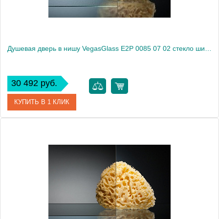
Душевая дверь в нишу VegasGlass E2P 0085 07 02 стекло шиншилла, 85
30 492 руб.
КУПИТЬ В 1 КЛИК
Артикул
E2P 0085 07 02
Модель
E2P 0085 07 02
Производитель
VegasGlass
Высота, см
189.0000