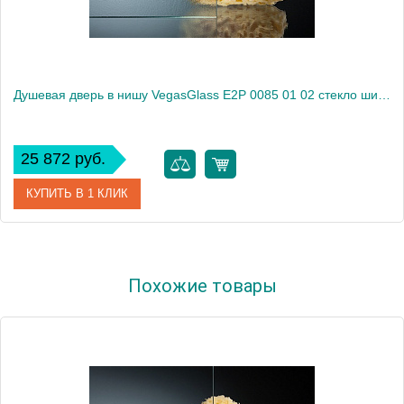
Душевая дверь в нишу VegasGlass E2P 0085 01 02 стекло шиншилла, 85
25 872 руб.
КУПИТЬ В 1 КЛИК
Артикул
E2P 0085 01 02
Похожие товары
Модель
E2P 0085 01 02
Производитель
VegasGlass
Высота, см
189.0000