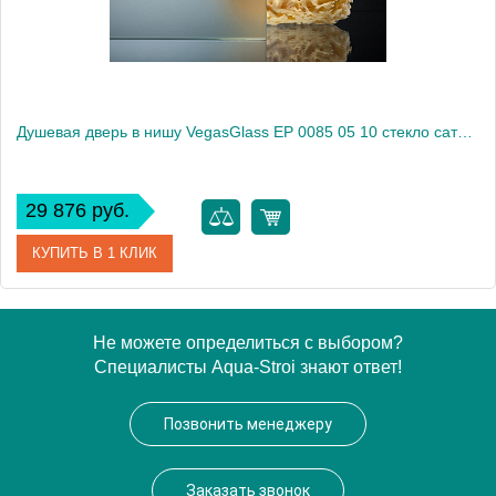
Душевая дверь в нишу VegasGlass EP 0085 05 10 стекло сатин, 85
29 876 руб.
КУПИТЬ В 1 КЛИК
Артикул
EP 0085 05 10
Не можете определиться с выбором?
Специалисты Aqua-Stroi знают ответ!
Модель
EP 0085 05 10
Производитель
VegasGlass
Позвонить менеджеру
Высота, см
189.0000
Заказать звонок