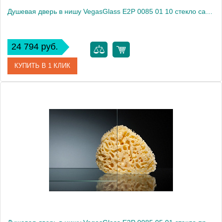
Душевая дверь в нишу VegasGlass E2P 0085 01 10 стекло сатин, 85
24 794 руб.
КУПИТЬ В 1 КЛИК
Артикул
E2P 0085 01 10
Модель
E2P 0085 01 10
Производитель
VegasGlass
Высота, см
189.0000