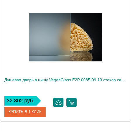
Артикул
E2P 0085 09 05
Модель
E2P 0085 09 05
Производитель
VegasGlass
Высота, см
189.0000
Душевая дверь в нишу VegasGlass E2P 0085 09 10 стекло сатин, 85
32 802 руб.
КУПИТЬ В 1 КЛИК