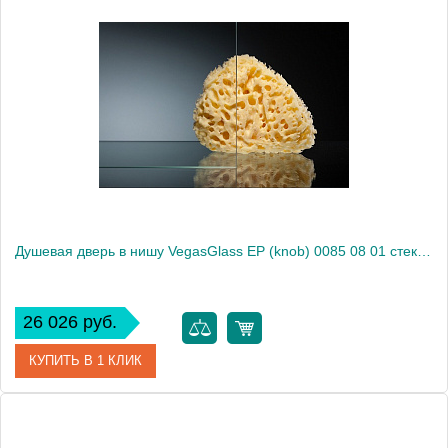
Артикул
E2P 0085 09 10
Модель
E2P 0085 09 10
Производитель
VegasGlass
Высота, см
189.0000
Душевая дверь в нишу VegasGlass EP (knob) 0085 08 01 стекло прозрачное, 85
26 026 руб.
КУПИТЬ В 1 КЛИК
Артикул
EP (knob) 0085 08 01