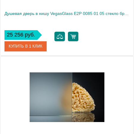
Душевая дверь в нишу VegasGlass E2P 0085 01 05 стекло бронза, 85
25 256 руб.
КУПИТЬ В 1 КЛИК
Артикул
E2P 0085 01 05
Модель
E2P 0085 01 05
Производитель
VegasGlass
Высота, см
189.0000