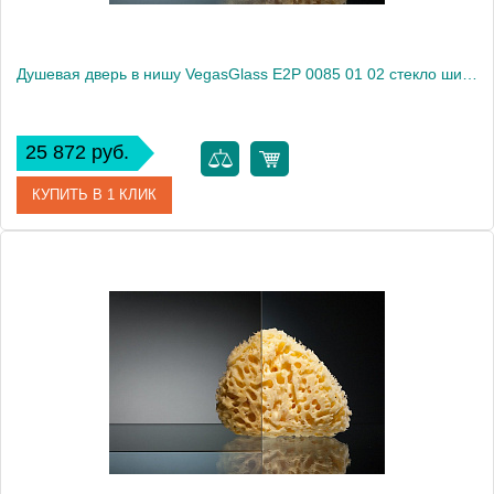
Душевая дверь в нишу VegasGlass E2P 0085 01 02 стекло шиншилла, 85
25 872 руб.
КУПИТЬ В 1 КЛИК
Артикул
E2P 0085 01 02
Модель
E2P 0085 01 02
Производитель
VegasGlass
Высота, см
189.0000