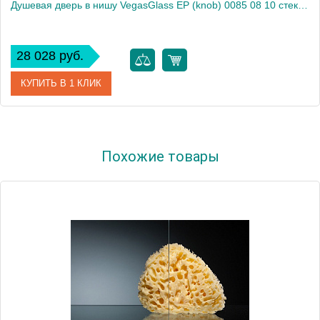
Душевая дверь в нишу VegasGlass EP (knob) 0085 08 10 стекло сатин, 85
28 028 руб.
КУПИТЬ В 1 КЛИК
Артикул
EP (knob) 0085 08 10
Похожие товары
Модель
EP (knob) 0085 08 10
Производитель
VegasGlass
Высота, см
189.0000