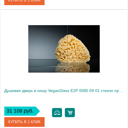
КУПИТЬ В 1 КЛИК
Артикул
E2P 0085 08 01
Модель
E2P 0085 08 01
Производитель
VegasGlass
Высота, см
189.0000
Душевая дверь в нишу VegasGlass E2P 0085 09 01 стекло прозрачное, 85
31 108 руб.
КУПИТЬ В 1 КЛИК