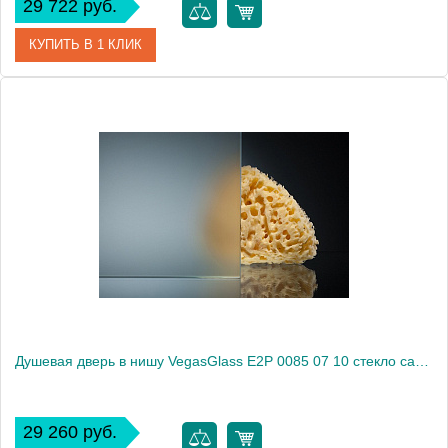
29 722 руб.
КУПИТЬ В 1 КЛИК
Артикул
E2P 0085 07 05
Модель
E2P 0085 07 05
Производитель
VegasGlass
Высота, см
189.0000
Душевая дверь в нишу VegasGlass E2P 0085 07 10 стекло сатин, 85
29 260 руб.