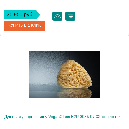
26 950 руб.
КУПИТЬ В 1 КЛИК
Артикул
E2P 0085 07 01
Модель
E2P 0085 07 01
Производитель
VegasGlass
Высота, см
189.0000
Душевая дверь в нишу VegasGlass E2P 0085 07 02 стекло шиншилла, 85