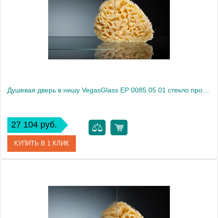
Производитель
VegasGlass
Высота, см
189.0000
Душевая дверь в нишу VegasGlass EP 0085 05 01 стекло прозрачное, 85
27 104 руб.
КУПИТЬ В 1 КЛИК
Артикул
EP 0085 05 01
Модель
EP 0085 05 01
Производитель
VegasGlass