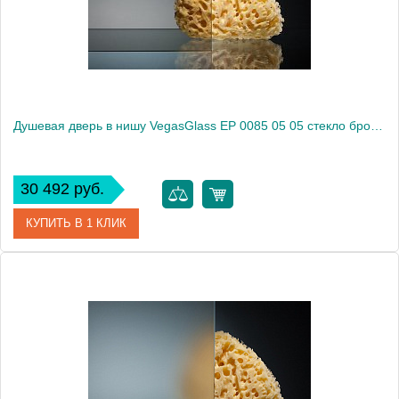
Душевая дверь в нишу VegasGlass EP 0085 05 05 стекло бронза, 85
30 492 руб.
КУПИТЬ В 1 КЛИК
Артикул
EP 0085 05 05
Модель
EP 0085 05 05
Производитель
VegasGlass
Высота, см
189.0000