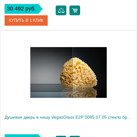
30 492 руб.
КУПИТЬ В 1 КЛИК
Артикул
E2P 0085 07 02
Модель
E2P 0085 07 02
Производитель
VegasGlass
Высота, см
189.0000
Душевая дверь в нишу VegasGlass E2P 0085 07 05 стекло бронза, 85