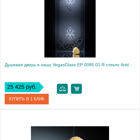
Модель
EP 0085 01 02
Производитель
VegasGlass
Высота, см
189.0000
Душевая дверь в нишу VegasGlass EP 0085 01 R стекло Artdeco1, 85
25 425 руб.
КУПИТЬ В 1 КЛИК
Артикул
EP 0085 01 R
Модель
EP 0085 01 R