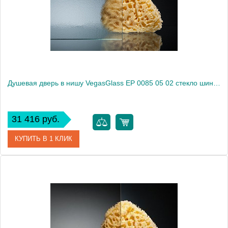
Высота, см
189.0000
Душевая дверь в нишу VegasGlass EP 0085 05 02 стекло шиншилла, 85
31 416 руб.
КУПИТЬ В 1 КЛИК
Артикул
EP 0085 05 02
Модель
EP 0085 05 02
Производитель
VegasGlass
Высота, см
189.0000