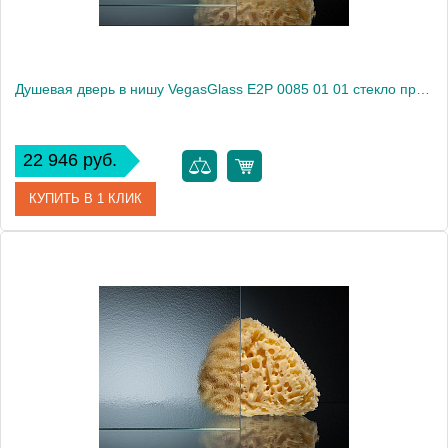
Душевая дверь в нишу VegasGlass E2P 0085 01 01 стекло прозрачное, 85
22 946 руб.
КУПИТЬ В 1 КЛИК
Артикул
E2P 0085 01 01
Модель
E2P 0085 01 01
Производитель
VegasGlass
Высота, см
189.0000