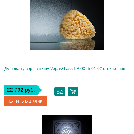
Модель
EP (knob) 0085 08 01
Производитель
VegasGlass
Высота, см
189.0000
Душевая дверь в нишу VegasGlass EP 0085 01 02 стекло шиншилла, 85
22 792 руб.
КУПИТЬ В 1 КЛИК
Артикул
EP 0085 01 02