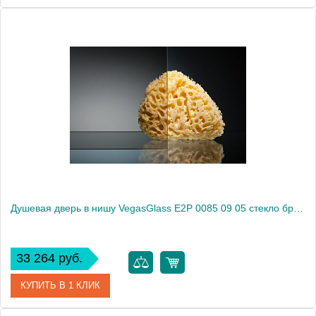
Артикул
E2P 0085 09 01
Модель
E2P 0085 09 01
Производитель
VegasGlass
Высота, см
189.0000
Душевая дверь в нишу VegasGlass E2P 0085 09 05 стекло бронза, 85
33 264 руб.
КУПИТЬ В 1 КЛИК