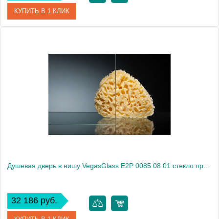
КУПИТЬ В 1 КЛИК
Артикул
E2P 0085 07 10
Модель
E2P 0085 07 10
Производитель
VegasGlass
Высота, см
189.0000
Душевая дверь в нишу VegasGlass E2P 0085 08 01 стекло прозрачное, 85
32 186 руб.