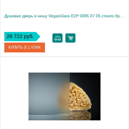
Душевая дверь в нишу VegasGlass E2P 0085 07 05 стекло бронза, 85
29 722 руб.
КУПИТЬ В 1 КЛИК
Артикул
E2P 0085 07 05
Модель
E2P 0085 07 05
Производитель
VegasGlass
Высота, см
189.0000