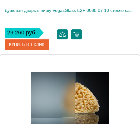
Душевая дверь в нишу VegasGlass E2P 0085 07 10 стекло сатин, 85
29 260 руб.
КУПИТЬ В 1 КЛИК
Артикул
E2P 0085 07 10
Модель
E2P 0085 07 10
Производитель
VegasGlass
Высота, см
189.0000