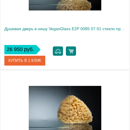
Душевая дверь в нишу VegasGlass E2P 0085 07 01 стекло прозрачное, 85
26 950 руб.
КУПИТЬ В 1 КЛИК
Артикул
E2P 0085 07 01
Модель
E2P 0085 07 01
Производитель
VegasGlass
Высота, см
189.0000