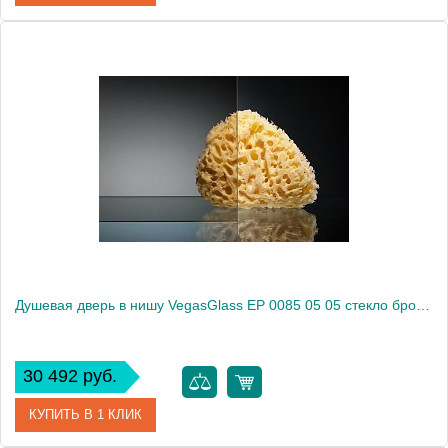
Артикул
EP 0085 05 01
Модель
EP 0085 05 01
Производитель
VegasGlass
Высота, см
189.0000
Душевая дверь в нишу VegasGlass EP 0085 05 05 стекло бронза, 85
30 492 руб.
КУПИТЬ В 1 КЛИК