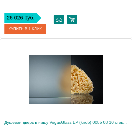
26 026 руб.
КУПИТЬ В 1 КЛИК
Артикул
EP (knob) 0085 08 01
Модель
EP (knob) 0085 08 01
Производитель
VegasGlass
Высота, см
189.0000
Душевая дверь в нишу VegasGlass EP (knob) 0085 08 10 стекло сатин, 85