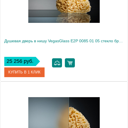
Высота, см
189.0000
Душевая дверь в нишу VegasGlass E2P 0085 01 05 стекло бронза, 85
25 256 руб.
КУПИТЬ В 1 КЛИК
Артикул
E2P 0085 01 05
Модель
E2P 0085 01 05
Производитель
VegasGlass
Высота, см
189.0000