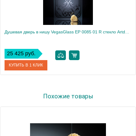
Душевая дверь в нишу VegasGlass EP 0085 01 R стекло Artdeco1, 85
25 425 руб.
КУПИТЬ В 1 КЛИК
Артикул
EP 0085 01 R
Похожие товары
Модель
EP 0085 01 R
Производитель
VegasGlass
Высота, см
189.0000