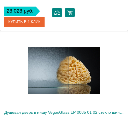
28 028 руб.
КУПИТЬ В 1 КЛИК
Артикул
EP (knob) 0085 08 10
Модель
EP (knob) 0085 08 10
Производитель
VegasGlass
Высота, см
189.0000
Душевая дверь в нишу VegasGlass EP 0085 01 02 стекло шиншилла, 85