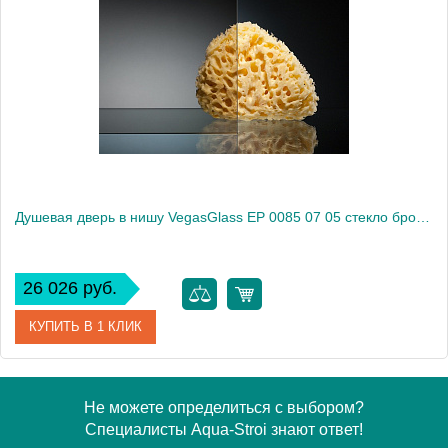
Модель
EP 0085 07 02
Производитель
VegasGlass
Высота, см
189.0000
Душевая дверь в нишу VegasGlass EP 0085 07 05 стекло бронза, 85
26 026 руб.
КУПИТЬ В 1 КЛИК
Артикул
EP 0085 07 05
Не можете определиться с выбором?
Специалисты Aqua-Stroi знают ответ!
Модель
EP 0085 07 05