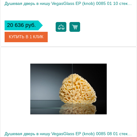
Душевая дверь в нишу VegasGlass EP (knob) 0085 01 10 стекло сатин, 85
20 636 руб.
КУПИТЬ В 1 КЛИК
Артикул
EP (knob) 0085 01 10
Модель
EP (knob) 0085 01 10
Производитель
VegasGlass
Высота, см
189.0000
Душевая дверь в нишу VegasGlass EP (knob) 0085 08 01 стекло прозрачное, 85