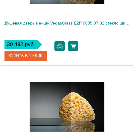
Душевая дверь в нишу VegasGlass E2P 0085 07 02 стекло шиншилла, 85
30 492 руб.
КУПИТЬ В 1 КЛИК
Артикул
E2P 0085 07 02
Модель
E2P 0085 07 02
Производитель
VegasGlass
Высота, см
189.0000