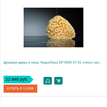
Артикул
EP 0085 05 10
Модель
EP 0085 05 10
Производитель
VegasGlass
Высота, см
189.0000
Душевая дверь в нишу VegasGlass EP 0085 07 01 стекло прозрачное, 85
22 946 руб.
КУПИТЬ В 1 КЛИК