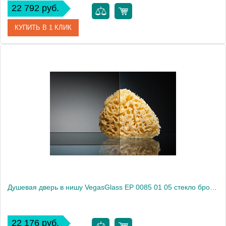
22 792 руб.
КУПИТЬ В 1 КЛИК
Артикул
EP 0085 01 02
Модель
EP 0085 01 02
Производитель
VegasGlass
Высота, см
189.0000
Душевая дверь в нишу VegasGlass EP 0085 01 05 стекло бронза, 85
22 176 руб.