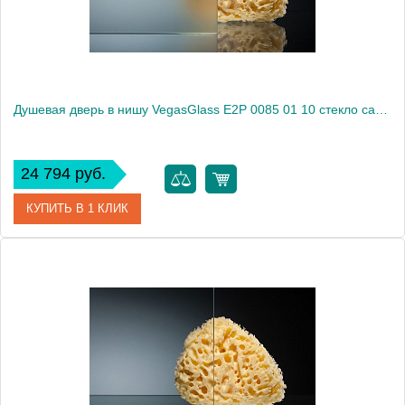
Душевая дверь в нишу VegasGlass E2P 0085 01 10 стекло сатин, 85
24 794 руб.
КУПИТЬ В 1 КЛИК
Артикул
E2P 0085 01 10
Модель
E2P 0085 01 10
Производитель
VegasGlass
Высота, см
189.0000