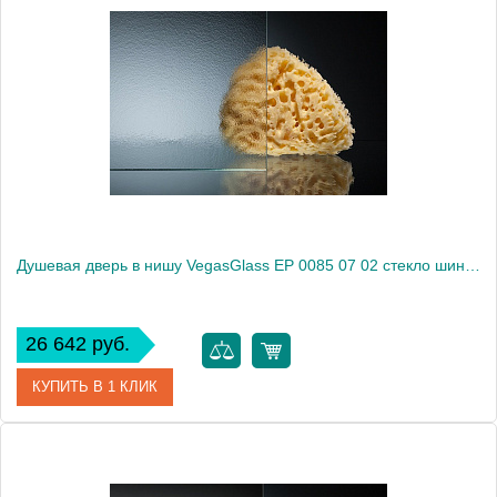
Артикул
EP 0085 07 01
Модель
EP 0085 07 01
Производитель
VegasGlass
Высота, см
189.0000
Душевая дверь в нишу VegasGlass EP 0085 07 02 стекло шиншилла, 85
26 642 руб.
КУПИТЬ В 1 КЛИК
Артикул
EP 0085 07 02