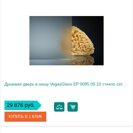
Артикул
EP 0085 05 05
Модель
EP 0085 05 05
Производитель
VegasGlass
Высота, см
189.0000
Душевая дверь в нишу VegasGlass EP 0085 05 10 стекло сатин, 85
29 876 руб.
КУПИТЬ В 1 КЛИК