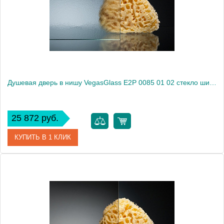
Высота, см
189.0000
Душевая дверь в нишу VegasGlass E2P 0085 01 02 стекло шиншилла, 85
25 872 руб.
КУПИТЬ В 1 КЛИК
Артикул
E2P 0085 01 02
Модель
E2P 0085 01 02
Производитель
VegasGlass