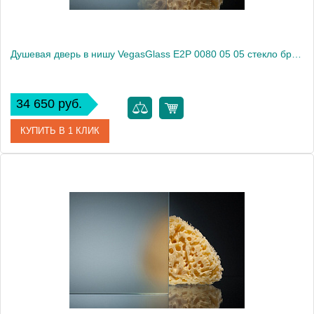
Душевая дверь в нишу VegasGlass E2P 0080 05 05 стекло бронза, 80
34 650 руб.
КУПИТЬ В 1 КЛИК
Артикул
E2P 0080 05 05
Модель
E2P 0080 05 05
Производитель
VegasGlass
Высота, см
189.0000