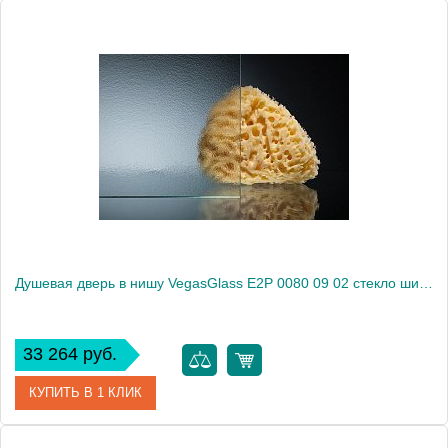
Артикул
E2P 0080 09 01
Модель
E2P 0080 09 01
Производитель
VegasGlass
Высота, см
189.0000
Душевая дверь в нишу VegasGlass E2P 0080 09 02 стекло шиншилла, 80
33 264 руб.
КУПИТЬ В 1 КЛИК