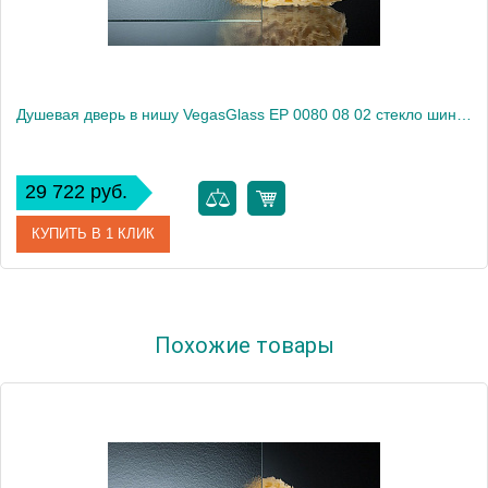
Душевая дверь в нишу VegasGlass EP 0080 08 02 стекло шиншилла, 80
29 722 руб.
КУПИТЬ В 1 КЛИК
Артикул
EP 0080 08 02
Похожие товары
Модель
EP 0080 08 02
Производитель
VegasGlass
Высота, см
189.0000