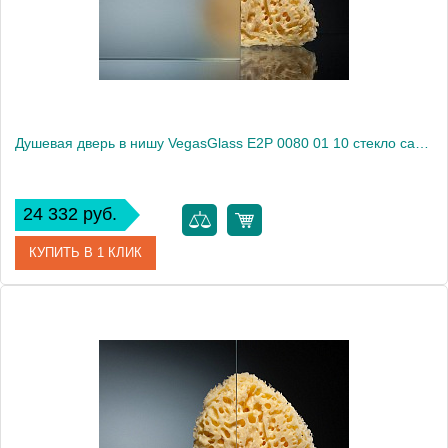
Высота, см
189.0000
Душевая дверь в нишу VegasGlass E2P 0080 01 10 стекло сатин, 80
24 332 руб.
КУПИТЬ В 1 КЛИК
Артикул
E2P 0080 01 10
Модель
E2P 0080 01 10
Производитель
VegasGlass
Высота, см
189.0000