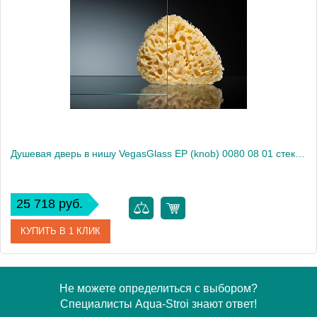
Модель
E2P 0080 09 10
Производитель
VegasGlass
Высота, см
189.0000
Душевая дверь в нишу VegasGlass EP (knob) 0080 08 01 стекло прозрачное, 80
25 718 руб.
КУПИТЬ В 1 КЛИК
Артикул
EP (knob) 0080 08 01
Не можете определиться с выбором?
Специалисты Aqua-Stroi знают ответ!
Модель
EP (knob) 0080 08 01