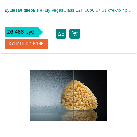
Душевая дверь в нишу VegasGlass E2P 0080 07 01 стекло прозрачное, 80
26 488 руб.
КУПИТЬ В 1 КЛИК
Артикул
E2P 0080 07 01
Модель
E2P 0080 07 01
Производитель
VegasGlass
Высота, см
189.0000