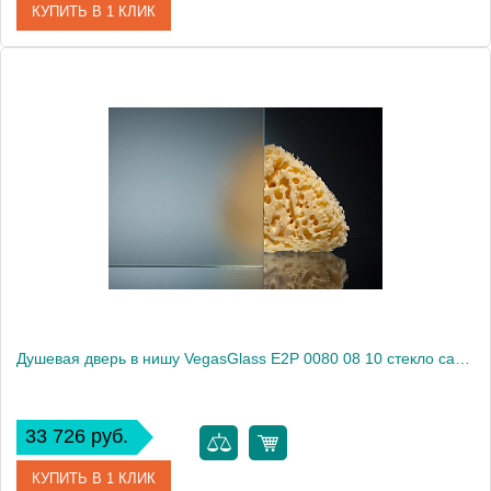
КУПИТЬ В 1 КЛИК
Артикул
E2P 0080 08 05
Модель
E2P 0080 08 05
Производитель
VegasGlass
Высота, см
189.0000
Душевая дверь в нишу VegasGlass E2P 0080 08 10 стекло сатин, 80
33 726 руб.
КУПИТЬ В 1 КЛИК