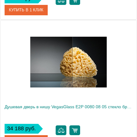
КУПИТЬ В 1 КЛИК
Артикул
E2P 0080 08 02
Модель
E2P 0080 08 02
Производитель
VegasGlass
Высота, см
189.0000
Душевая дверь в нишу VegasGlass E2P 0080 08 05 стекло бронза, 80
34 188 руб.