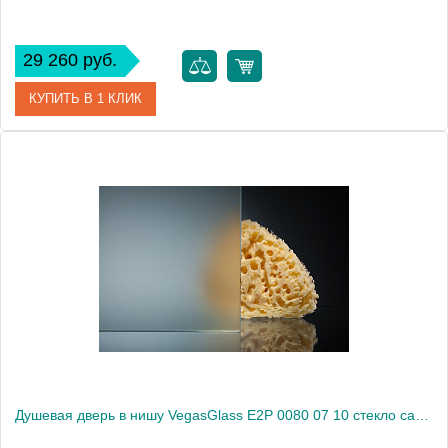
29 260 руб.
КУПИТЬ В 1 КЛИК
Артикул
E2P 0080 07 05
Модель
E2P 0080 07 05
Производитель
VegasGlass
Высота, см
189.0000
Душевая дверь в нишу VegasGlass E2P 0080 07 10 стекло сатин, 80