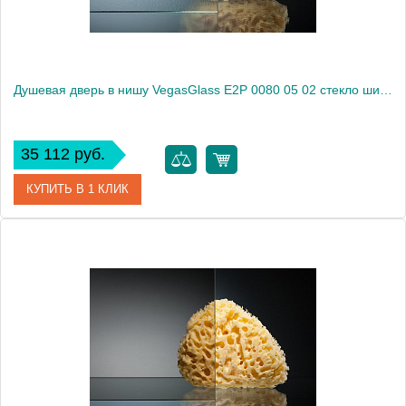
Душевая дверь в нишу VegasGlass E2P 0080 05 02 стекло шиншилла, 80
35 112 руб.
КУПИТЬ В 1 КЛИК
Артикул
E2P 0080 05 02
Модель
E2P 0080 05 02
Производитель
VegasGlass
Высота, см
189.0000