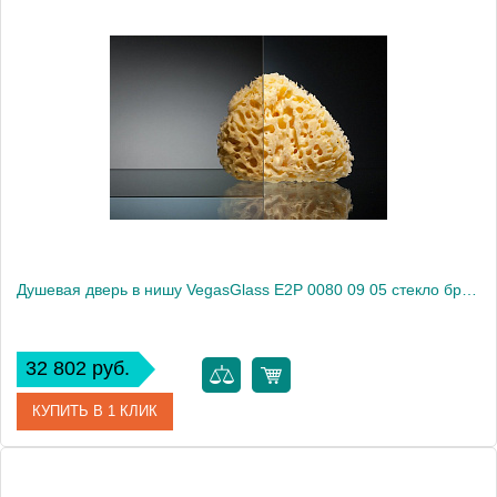
Артикул
E2P 0080 09 02
Модель
E2P 0080 09 02
Производитель
VegasGlass
Высота, см
189.0000
Душевая дверь в нишу VegasGlass E2P 0080 09 05 стекло бронза, 80
32 802 руб.
КУПИТЬ В 1 КЛИК