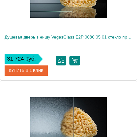
Душевая дверь в нишу VegasGlass E2P 0080 05 01 стекло прозрачное, 80
31 724 руб.
КУПИТЬ В 1 КЛИК
Артикул
E2P 0080 05 01
Модель
E2P 0080 05 01
Производитель
VegasGlass
Высота, см
189.0000