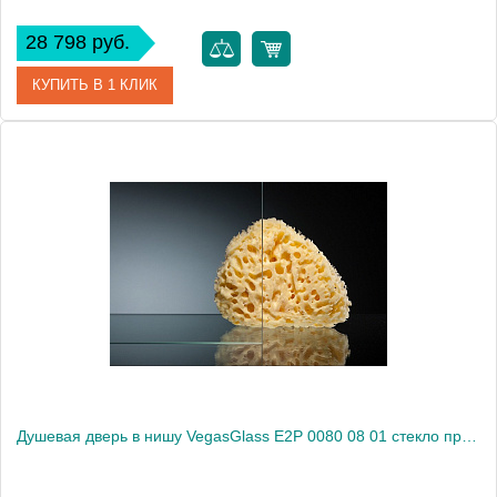
28 798 руб.
КУПИТЬ В 1 КЛИК
Артикул
E2P 0080 07 10
Модель
E2P 0080 07 10
Производитель
VegasGlass
Высота, см
189.0000
Душевая дверь в нишу VegasGlass E2P 0080 08 01 стекло прозрачное, 80