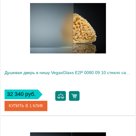
Артикул
E2P 0080 09 05
Модель
E2P 0080 09 05
Производитель
VegasGlass
Высота, см
189.0000
Душевая дверь в нишу VegasGlass E2P 0080 09 10 стекло сатин, 80
32 340 руб.
КУПИТЬ В 1 КЛИК
Артикул
E2P 0080 09 10