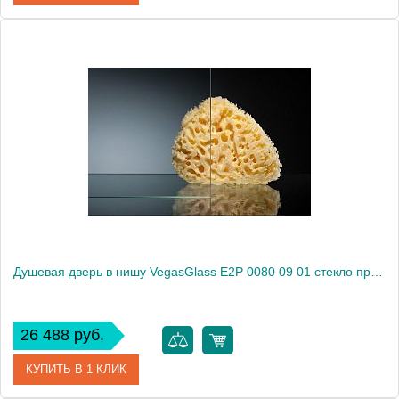
Артикул
E2P 0080 08 10
Модель
E2P 0080 08 10
Производитель
VegasGlass
Высота, см
189.0000
Душевая дверь в нишу VegasGlass E2P 0080 09 01 стекло прозрачное, 80
26 488 руб.
КУПИТЬ В 1 КЛИК