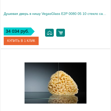
Душевая дверь в нишу VegasGlass E2P 0080 05 10 стекло сатин, 80
34 034 руб.
КУПИТЬ В 1 КЛИК
Артикул
E2P 0080 05 10
Модель
E2P 0080 05 10
Производитель
VegasGlass
Высота, см
189.0000