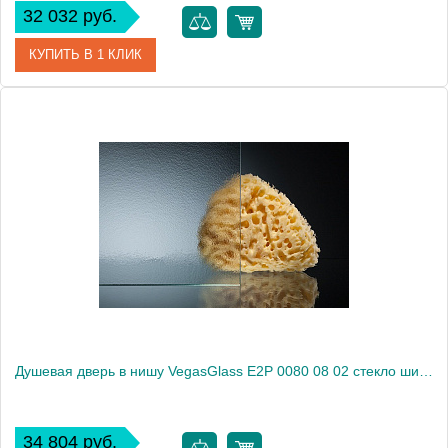
32 032 руб.
КУПИТЬ В 1 КЛИК
Артикул
E2P 0080 08 01
Модель
E2P 0080 08 01
Производитель
VegasGlass
Высота, см
189.0000
Душевая дверь в нишу VegasGlass E2P 0080 08 02 стекло шиншилла, 80
34 804 руб.