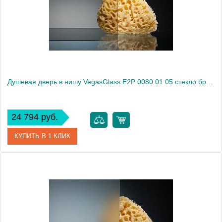
Высота, см
189.0000
Душевая дверь в нишу VegasGlass E2P 0080 01 05 стекло бронза, 80
24 794 руб.
КУПИТЬ В 1 КЛИК
Артикул
E2P 0080 01 05
Модель
E2P 0080 01 05
Производитель
VegasGlass