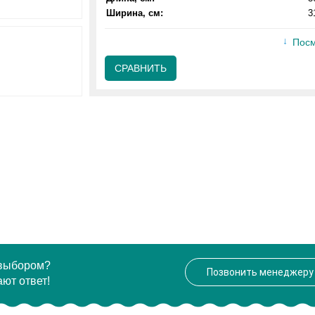
Ширина, см:
3
Посм
СРАВНИТЬ
 выбором?
Позвонить менеджеру
ют ответ!