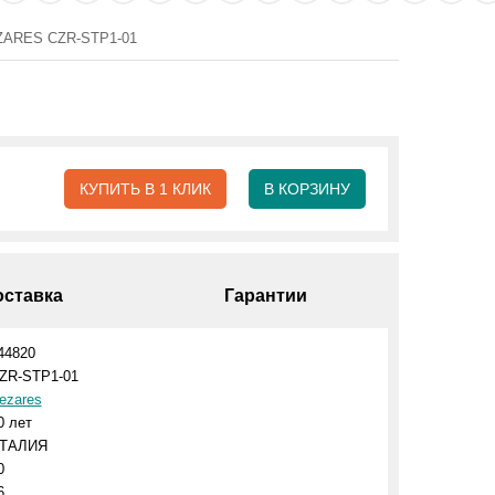
EZARES CZR-STP1-01
КУПИТЬ В 1 КЛИК
В КОРЗИНУ
оставка
Гарантии
44820
ZR-STP1-01
ezares
0 лет
ТАЛИЯ
0
6