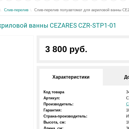
Слив-перелив
Слив-перелив полуавтомат для акриловой ванны C
криловой ванны CEZARES CZR-STP1-01
3 800 руб.
Характеристики
Д
Код товара
3
Артикул:
C
Производитель:
C
Гарантия:
1
Страна-производитель:
И
Высота, см:
1
Длина, см:
3