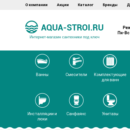
О компании
Акции
Каталог
Бренды
Д
Реж
Пн-Вс 
Интернет-магазин сантехники под ключ
Ванны
Смесители
Комплектующие
для ванн
Инсталляции и
Санфаянс
Унитазы
люки