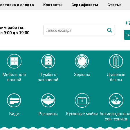
оставка и оплата
Контакты
Сертификаты
Статьи
+
им работы:
с 9:00 до 19:00
ЗА
Мебель для
Тумбы с
Зеркала
Душевые
ванной
раковиной
боксы
Биде
Раковины
Кухонные мойки
Антивандальн
сантехника