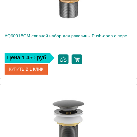
AQ6001BGM сливной набор для раковины Push-open с переливом
Цена 1 450 руб.
КУПИТЬ В 1 КЛИК
Артикул
AQ6001BGM
Производитель
Акватек
Высота, см
6.6