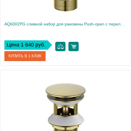
AQ6002PG сливной набор для раковины Push-open с переливом
Цена 1 640 руб.
КУПИТЬ В 1 КЛИК
Артикул
AQ6002PG
Производитель
Акватек
Высота, см
7.8