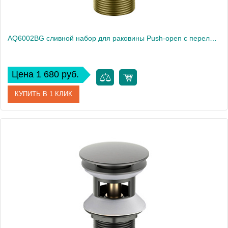
AQ6002BG сливной набор для раковины Push-open с переливом
Цена 1 680 руб.
КУПИТЬ В 1 КЛИК
Артикул
AQ6002BG
Производитель
Акватек
Высота, см
7.8