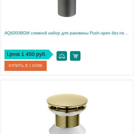
AQ6000BGM сливной набор для раковины Push-open без перелива
Цена 1 450 руб.
КУПИТЬ В 1 КЛИК
Артикул
AQ6000BGM
Производитель
Акватек
Высота, см
6.6