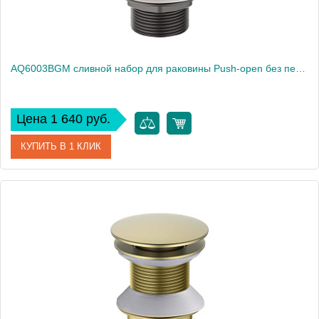
AQ6003BGM сливной набор для раковины Push-open без перелива
Цена 1 640 руб.
КУПИТЬ В 1 КЛИК
Артикул
AQ6003BGM
Производитель
Акватек
Высота, см
7.8