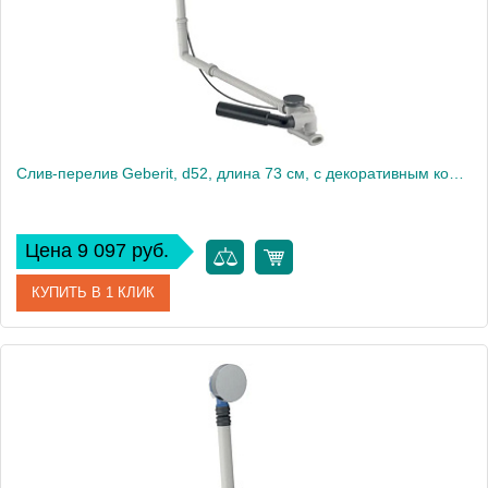
Слив-перелив Geberit, d52, длина 73 см, с декоративным комплектом: Глянцевый хром 150.525.21.6
Цена 9 097 руб.
КУПИТЬ В 1 КЛИК
Артикул
150.525.21.6
Производитель
Geberit
Высота, см
10
Вес, кг
1