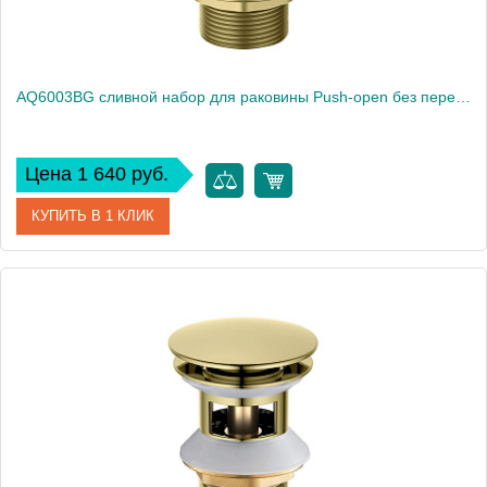
AQ6003BG сливной набор для раковины Push-open без перелива
Цена 1 640 руб.
КУПИТЬ В 1 КЛИК
Артикул
AQ6003BG
Производитель
Акватек
Высота, см
7.8