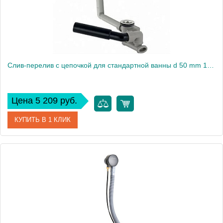
Слив-перелив с цепочкой для стандартной ванны d 50 mm 150.017.00.6
Цена 5 209 руб.
КУПИТЬ В 1 КЛИК
Артикул
150.017.00.6
Производитель
Geberit
Высота, см
51
Вес, кг
0