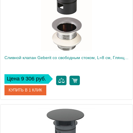
Высота, см
50
Вес, кг
1
Сливной клапан Geberit со свободным стоком, L=8 см, Глянцевый хром 152.080.21.1
Цена 9 306 руб.
КУПИТЬ В 1 КЛИК
Артикул
152.080.21.1
Производитель
Geberit
Вес, кг
1