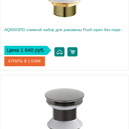
AQ6003PG сливной набор для раковины Push-open без перелива
Цена 1 640 руб.
КУПИТЬ В 1 КЛИК
Артикул
AQ6003PG
Производитель
Акватек
Высота, см
7.8