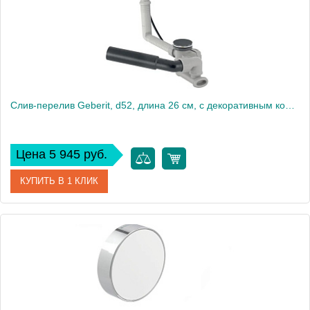
Слив-перелив Geberit, d52, длина 26 см, с декоративным комплектом: Глянцевый хром 150.520.21.6
Цена 5 945 руб.
КУПИТЬ В 1 КЛИК
Артикул
150.520.21.6
Производитель
Geberit
Высота, см
12
Вес, кг
0