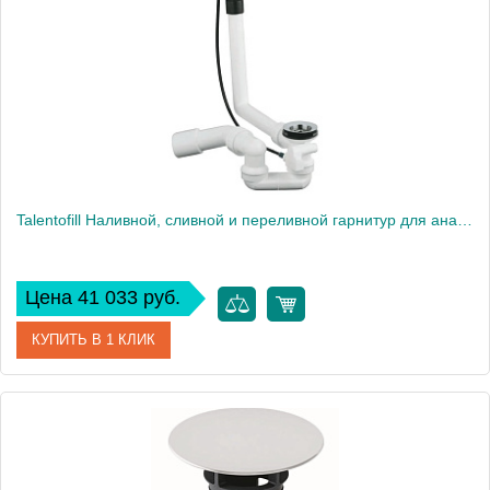
Высота, см
55,4
Вес, кг
1
Talentofill Наливной, сливной и переливной гарнитур для анатомических ванн (встраиваемая часть) 28991000
Цена 41 033 руб.
КУПИТЬ В 1 КЛИК
Артикул
28991000
Производитель
Grohe