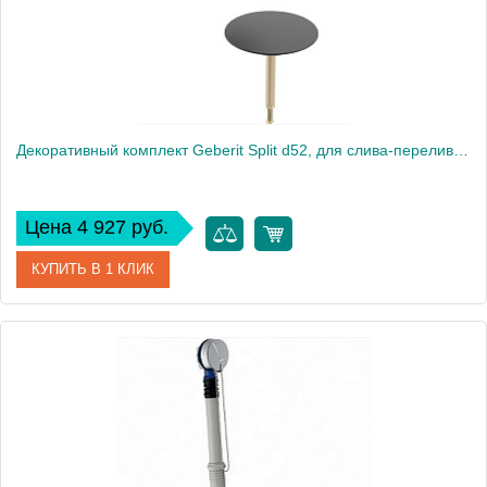
Декоративный комплект Geberit Split d52, для слива-перелива с подводом воды через перелив, чёрный матовый 150.300.14.1
Цена 4 927 руб.
КУПИТЬ В 1 КЛИК
Артикул
150.300.14.1
Производитель
Geberit
Высота, см
10
Вес, кг
0