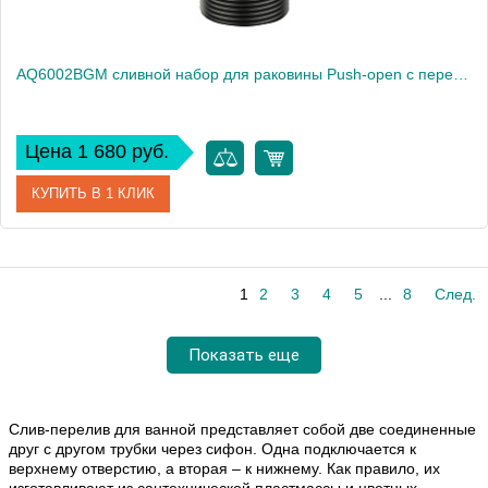
AQ6002BGM сливной набор для раковины Push-open с переливом
Цена 1 680 руб.
КУПИТЬ В 1 КЛИК
Артикул
AQ6002BGM
1
2
3
4
5
...
8
След.
Производитель
Акватек
Высота, см
7.8
Показать еще
Слив-перелив для ванной представляет собой две соединенные
друг с другом трубки через сифон. Одна подключается к
верхнему отверстию, а вторая – к нижнему. Как правило, их