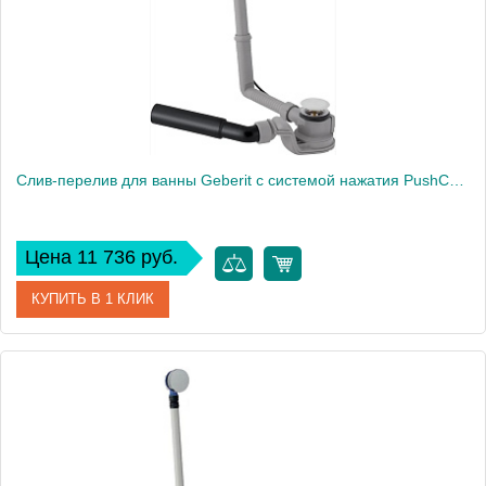
Слив-перелив для ванны Geberit с системой нажатия PushControl,d52,длина26 см, с дек.комплектом и соединительным коленом: Глянцевый хром
Цена 11 736 руб.
КУПИТЬ В 1 КЛИК
Артикул
150.755.21.6
Производитель
Geberit
Вес, кг
1