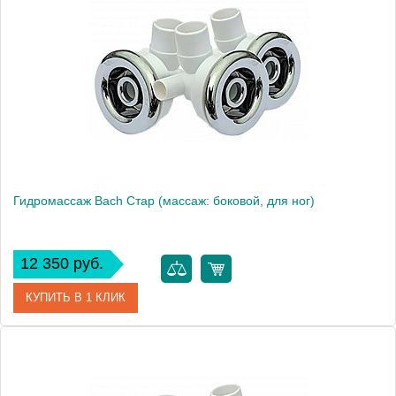
Производитель
Bach
Гидромассаж Bach Стар (массаж: боковой, для ног)
12 350 руб.
КУПИТЬ В 1 КЛИК
Модель
Стар
Производитель
Bach