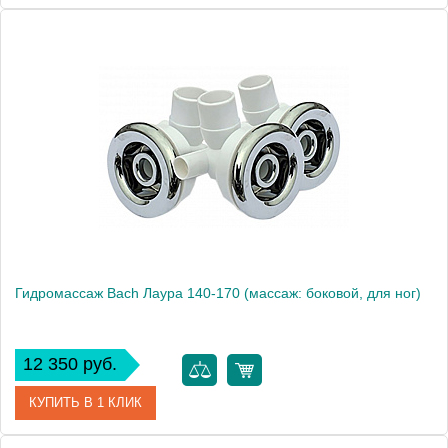
Модель
Лаура 120
Производитель
Bach
Гидромассаж Bach Лаура 140-170 (массаж: боковой, для ног)
12 350 руб.
КУПИТЬ В 1 КЛИК