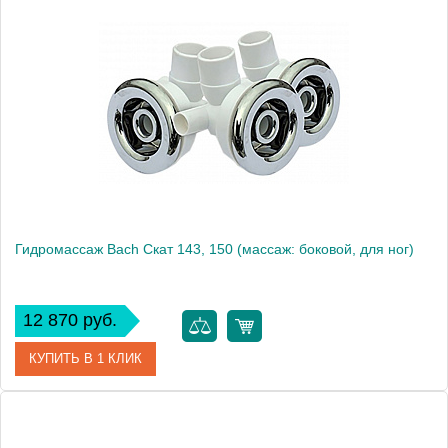
Модель
Марианна 150-170
Производитель
Bach
Гидромассаж Bach Скат 143, 150 (массаж: боковой, для ног)
12 870 руб.
КУПИТЬ В 1 КЛИК
Модель
Скат 143, 150