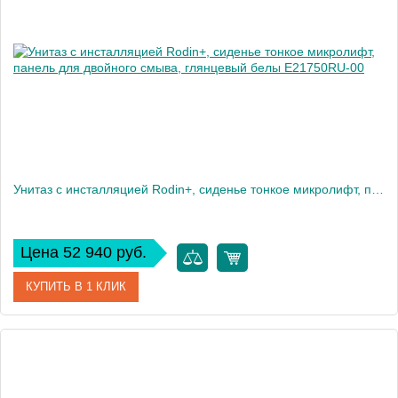
Высота, см
35
Вес, кг
28
Унитаз c инсталляцией Rodin+, сиденье тонкое микролифт, панель для двойного смыва, глянцевый белы E21750RU-00
Цена 52 940 руб.
КУПИТЬ В 1 КЛИК
Артикул
E21750RU-00
Производитель
Jacob Delafon