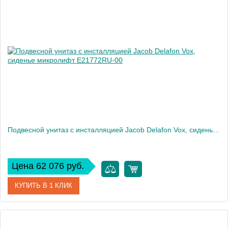
Артикул
E21773RU-00
Производитель
Jacob Delafon
Высота, см
35
Вес, кг
32
Подвесной унитаз c инсталляцией Jacob Delafon Vox, сиденье микролифт E21772RU-00
Цена 62 076 руб.
КУПИТЬ В 1 КЛИК
Артикул
E21772RU-00