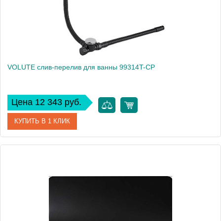
VOLUTE слив-перелив для ванны 99314T-CP
Цена 12 343 руб.
КУПИТЬ В 1 КЛИК
Артикул
99314T-CP
Производитель
Jacob Delafon
Высота, см
55,4
Вес, кг
1