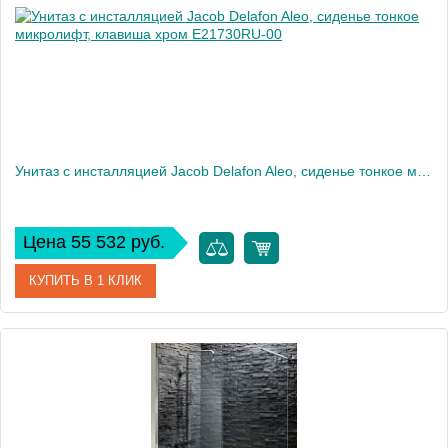
Вес, кг
35
Унитаз c инсталляцией Jacob Delafon Aleo, сиденье тонкое микролифт, клавиша хром E21730RU-00
Цена 55 532 руб.
КУПИТЬ В 1 КЛИК
Артикул
E21730RU-00
Производитель
Jacob Delafon
Высота, см
33