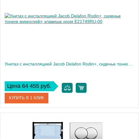
Высота, см
35,6
Вес, кг
35
Унитаз c инсталляцией Jacob Delafon Rodin+, сиденье тонкое микролифт, клавиша хром E21749RU-00
Цена 64 455 руб.
КУПИТЬ В 1 КЛИК
Артикул
E21749RU-00
Производитель
Jacob Delafon