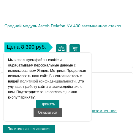
Средний модуль Jacob Delafon NV 400 затемненное стекло
Цена 8 390 руб.
КУПИТЬ В 1 КЛИК
Мы используем файлы сookie и
обрабатываем персональные данные с
использованием Яндекс Метрики. Продолжая
использовать наш сайт, Вы соглашаетесь с
Артикул
нашей
политикой конфиденциальности
. Это
E94WI40-VTG
улучшает работу сайта и взаимодействие с
Производитель
Jacob Delafon
ним. Подтвердите ваше согласие, нажав
кнопу "Принять".
Вес, кг
14
Принять
Отказаться
Политика использования