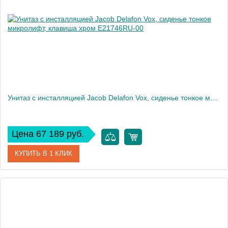
Высота, см
113
Вес, кг
40
Унитаз c инсталляцией Jacob Delafon Vox, сиденье тонкое микролифт, клавиша хром E21746RU-00
Цена 67 189 руб.
КУПИТЬ В 1 КЛИК
Артикул
E21746RU-00
Производитель
Jacob Delafon
Высота, см
32,5