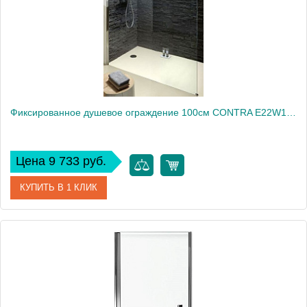
Вес, кг
40
Фиксированное душевое ограждение 100см CONTRA E22W100-GA
Цена 9 733 руб.
КУПИТЬ В 1 КЛИК
Артикул
E22W100-GA
Производитель
Jacob Delafon
Высота, см
200
Вес, кг
20