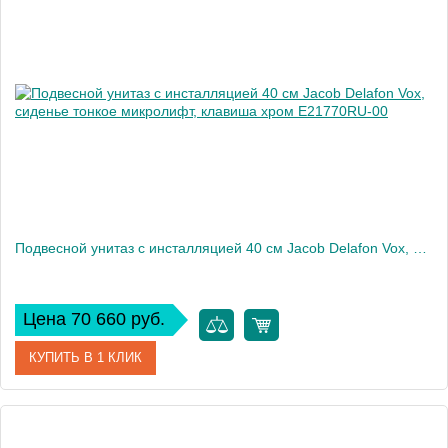
Производитель
Jacob Delafon
Высота, см
32,5
Вес, кг
12
Подвесной унитаз c инсталляцией 40 см Jacob Delafon Vox, сиденье тонкое микролифт, клавиша хром E21770RU-00
Цена 70 660 руб.
КУПИТЬ В 1 КЛИК
Артикул
E21770RU-00