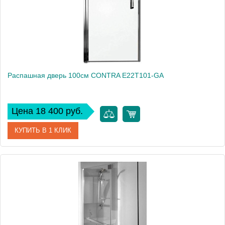
Распашная дверь 100см CONTRA E22T101-GA
Цена 18 400 руб.
КУПИТЬ В 1 КЛИК
Артикул
E22T101-GA
Производитель
Jacob Delafon
Высота, см
200
Вес, кг
15