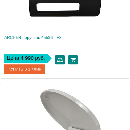
ARCHER поручень 45596T-F2
Цена 4 990 руб.
КУПИТЬ В 1 КЛИК
Артикул
45596T-F2
Производитель
Jacob Delafon
Вес, кг
1