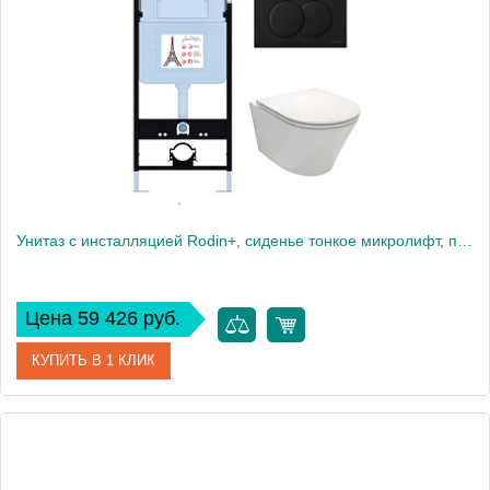
Высота, см
113
Вес, кг
40
Унитаз c инсталляцией Rodin+, сиденье тонкое микролифт, панель для двойного смыва, матовый черный E21750RU-BL
Цена 59 426 руб.
КУПИТЬ В 1 КЛИК
Артикул
E21750RU-BL
Производитель
Jacob Delafon