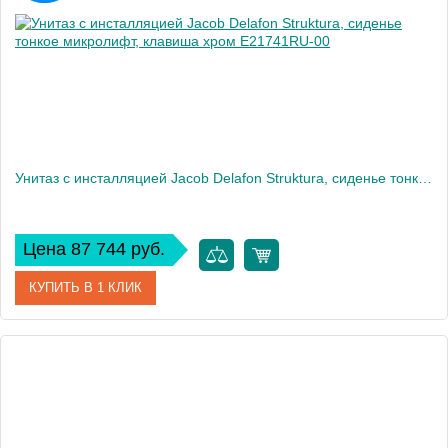
Вес, кг
32
Унитаз c инсталляцией Jacob Delafon Struktura, сиденье тонкое микролифт, клавиша хром E21741RU-00
Цена 87 744 руб.
КУПИТЬ В 1 КЛИК
Артикул
E21741RU-00
Производитель
Jacob Delafon
Высота, см
120