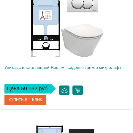
Производитель
Jacob Delafon
Высота, см
35
Вес, кг
40
Унитаз c инсталляцией Rodin+ , сиденье тонкое микролифт, клавиша хром E21750RU-CP
Цена 59 032 руб.
КУПИТЬ В 1 КЛИК
Артикул
E21750RU-CP
Производитель
Jacob Delafon