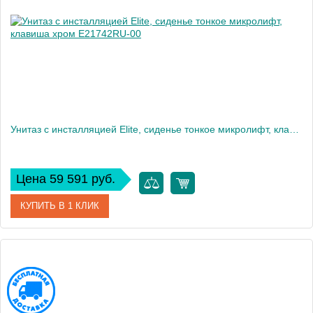
Вес, кг
12
Унитаз c инсталляцией Elite, сиденье тонкое микролифт, клавиша хром E21742RU-00
Цена 59 591 руб.
КУПИТЬ В 1 КЛИК
Артикул
E21742RU-00
Производитель
Jacob Delafon
Высота, см
35,6