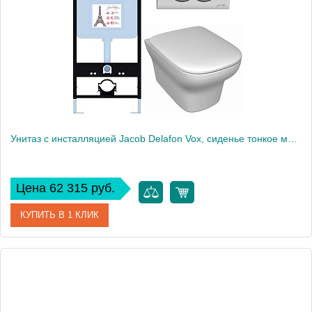
Высота, см
109
Вес, кг
55
Унитаз c инсталляцией Jacob Delafon Vox, сиденье тонкое микролифт, панель для двойного смыва, хром E21747RU-CP
Цена 62 315 руб.
КУПИТЬ В 1 КЛИК
Артикул
E21747RU-CP
Производитель
Jacob Delafon