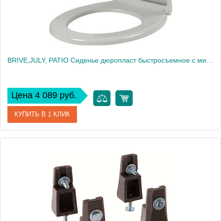
BRIVE,JULY, PATIO Сиденье дюропласт быстросъемное с микролифтом, белый (для EDV102, E4345, E4187, UJV102) 17503
Цена 4 089 руб.
КУПИТЬ В 1 КЛИК
Артикул
17503
Производитель
Jacob Delafon
Высота, см
4,5
Вес, кг
3