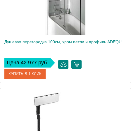
Душевая перегородка 100см, хром петли и профиль ADEQUATION E4931-GA
Цена 42 977 руб.
КУПИТЬ В 1 КЛИК
Артикул
E4931-GA
Производитель
Jacob Delafon
Высота, см
140
Вес, кг
5