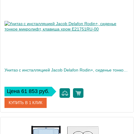
Производитель
Jacob Delafon
Высота, см
7,2
Вес, кг
2
Унитаз c инсталляцией Jacob Delafon Rodin+, сиденье тонкое микролифт, клавиша хром E21751RU-00
Цена 61 853 руб.
КУПИТЬ В 1 КЛИК
Артикул
E21751RU-00