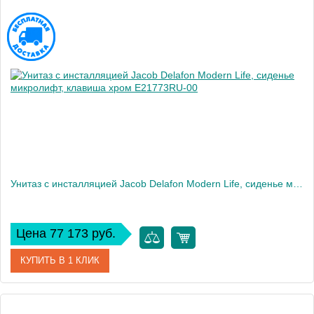
Унитаз c инсталляцией Jacob Delafon Modern Life, сиденье микролифт, клавиша хром E21773RU-00
Цена 77 173 руб.
КУПИТЬ В 1 КЛИК