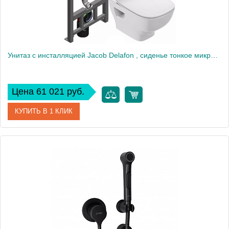
Унитаз c инсталляцией Jacob Delafon , сиденье тонкое микролифт, клавиша белая E21747RU-00
Цена 61 021 руб.
КУПИТЬ В 1 КЛИК
Артикул
E21747RU-00
Производитель
Jacob Delafon
Высота, см
35,5
Вес, кг
18