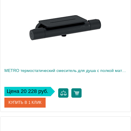
Производитель
Jacob Delafon
Высота, см
37,5
Вес, кг
39
METRO термостатический смеситель для душа с полкой матовый черный E21767-BL
Цена 20 228 руб.
КУПИТЬ В 1 КЛИК
Артикул
E21767-BL