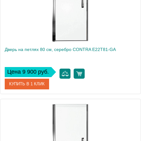
Дверь на петлях 80 см, серебро CONTRA E22T81-GA
Цена 9 900 руб.
КУПИТЬ В 1 КЛИК
Артикул
E22T81-GA
Производитель
Jacob Delafon
Высота, см
200
Вес, кг
27