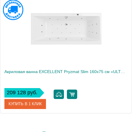
Акриловая ванна EXCELLENT Pryzmat Slim 160x75 см «ULTRA», хром
209 128 руб.
КУПИТЬ В 1 КЛИК
Артикул
WAEX.PRY16S.ULTRA.CR