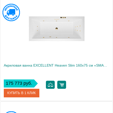
Артикул
WAEX.HEV16S.RELAX.CR
Производитель
Excellent
Акриловая ванна EXCELLENT Heaven Slim 160x75 см «SMART», золото
175 773 руб.
КУПИТЬ В 1 КЛИК
Артикул
WAEX.HEV16S.SMART.GL