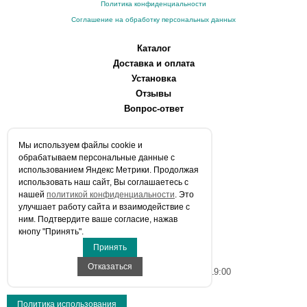
Политика конфиденциальности
Соглашение на обработку персональных данных
Каталог
Доставка и оплата
Установка
Отзывы
Вопрос-ответ
О компании
Мы используем файлы сookie и
Производители
обрабатываем персональные данные с
Сервисные центры
использованием Яндекс Метрики. Продолжая
использовать наш сайт, Вы соглашаетесь с
Контакты
нашей
политикой конфиденциальности
. Это
Статьи
улучшает работу сайта и взаимодействие с
ним. Подтвердите ваше согласие, нажав
Телефоны:
кнопу "Принять".
+7 (903) 216-59-41
Принять
E-mail:
info@aqua-stroi.ru
Отказаться
Время работы: Пн-Вс с 9:00 до 19:00
Политика использования