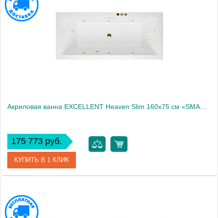
Производитель
Excellent
Акриловая ванна EXCELLENT Heaven Slim 160x75 см «SMART», золото
175 773 руб.
КУПИТЬ В 1 КЛИК
Артикул
WAEX.HEV16S.SMART.GL
Производитель
Excellent