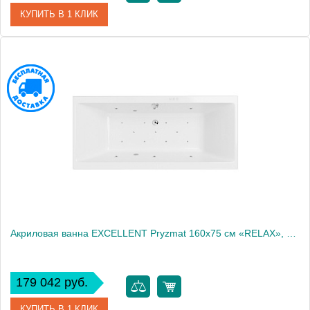
КУПИТЬ В 1 КЛИК
Артикул
WAEX.PRY16.RELAX.BR
Производитель
Excellent
Акриловая ванна EXCELLENT Pryzmat 160x75 см «RELAX», хром
179 042 руб.
КУПИТЬ В 1 КЛИК