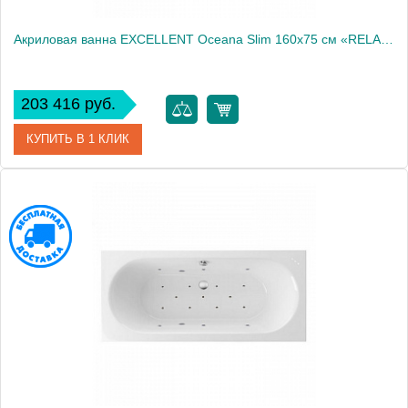
Акриловая ванна EXCELLENT Oceana Slim 160x75 см «RELAX», бронза
203 416 руб.
КУПИТЬ В 1 КЛИК
Артикул
WAEX.OCE16S.RELAX.BR
Производитель
Excellent