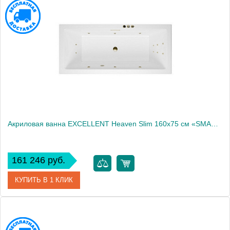
Артикул
WAEX.HEV16S.RELAX.CR
Производитель
Excellent
Акриловая ванна EXCELLENT Heaven Slim 160x75 см «SMART», бронза
161 246 руб.
КУПИТЬ В 1 КЛИК
Артикул
WAEX.HEV16S.SMART.BR