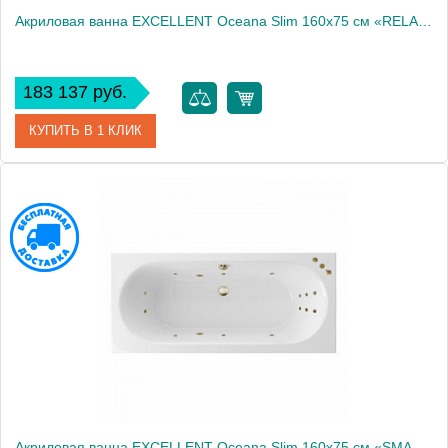
Акриловая ванна EXCELLENT Oceana Slim 160x75 см «RELAX», хром
183 137 руб.
КУПИТЬ В 1 КЛИК
Артикул
WAEX.OCE16S.RELAX.CR
Производитель
Excellent
Акриловая ванна EXCELLENT Oceana Slim 160x75 см «SMART», бронза