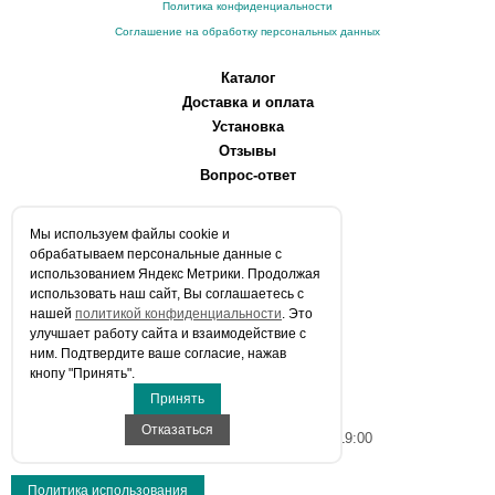
Политика конфиденциальности
Соглашение на обработку персональных данных
Каталог
Доставка и оплата
Установка
Отзывы
Вопрос-ответ
О компании
Мы используем файлы сookie и
Производители
обрабатываем персональные данные с
Сервисные центры
использованием Яндекс Метрики. Продолжая
использовать наш сайт, Вы соглашаетесь с
Контакты
нашей
политикой конфиденциальности
. Это
Статьи
улучшает работу сайта и взаимодействие с
ним. Подтвердите ваше согласие, нажав
Телефоны:
кнопу "Принять".
+7 (903) 216-59-41
Принять
E-mail:
info@aqua-stroi.ru
Отказаться
Время работы: Пн-Вс с 9:00 до 19:00
Политика использования