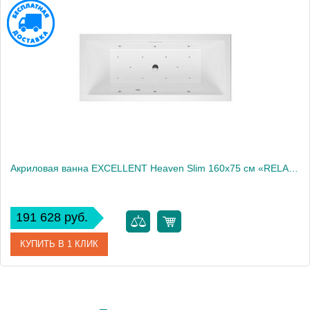
Акриловая ванна EXCELLENT Heaven Slim 160x75 см «RELAX», хром
191 628 руб.
КУПИТЬ В 1 КЛИК
Артикул
WAEX.HEV16S.RELAX.CR