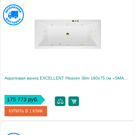
Артикул
WAEX.HEV16S.SMART.BR
Производитель
Excellent
Акриловая ванна EXCELLENT Heaven Slim 160x75 см «SMART», золото
175 773 руб.
КУПИТЬ В 1 КЛИК
Артикул
WAEX.HEV16S.SMART.GL