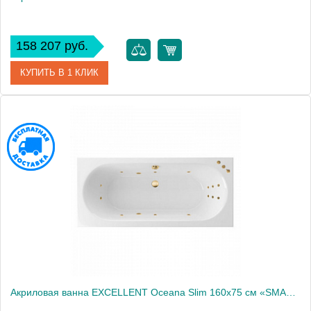
158 207 руб.
КУПИТЬ В 1 КЛИК
Артикул
WAEX.OCE16S.SMART.BR
Производитель
Excellent
Акриловая ванна EXCELLENT Oceana Slim 160x75 см «SMART», золото