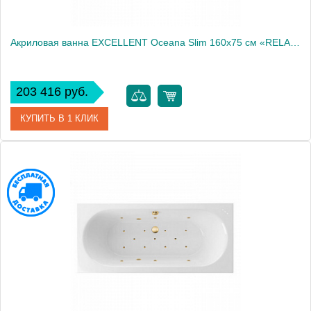
Акриловая ванна EXCELLENT Oceana Slim 160x75 см «RELAX», бронза
203 416 руб.
КУПИТЬ В 1 КЛИК
Артикул
WAEX.OCE16S.RELAX.BR
Производитель
Excellent