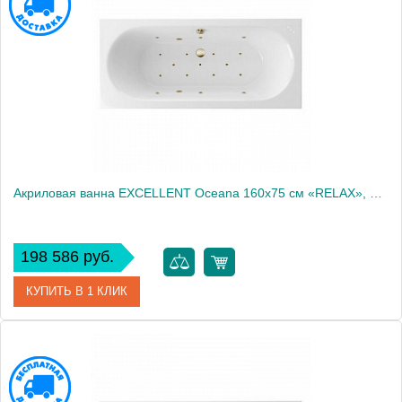
Производитель
Excellent
Акриловая ванна EXCELLENT Oceana 160x75 см «RELAX», бронза
198 586 руб.
КУПИТЬ В 1 КЛИК
Артикул
WAEX.OCE16.RELAX.BR
Производитель
Excellent