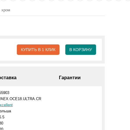
 хром
КУПИТЬ В 1 КЛИК
В КОРЗИНУ
оставка
Гарантии
55903
AEX.OCE18.ULTRA.CR
xcellent
ольша
6.5
80
20