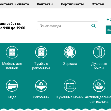
оставка и оплата
Контакты
Сертификаты
Статьи
+
им работы:
с 9:00 до 19:00
ЗА
Мебель для
Тумбы с
Зеркала
Душевые
ванной
раковиной
боксы
Биде
Раковины
Кухонные мойки
Антивандальн
сантехника