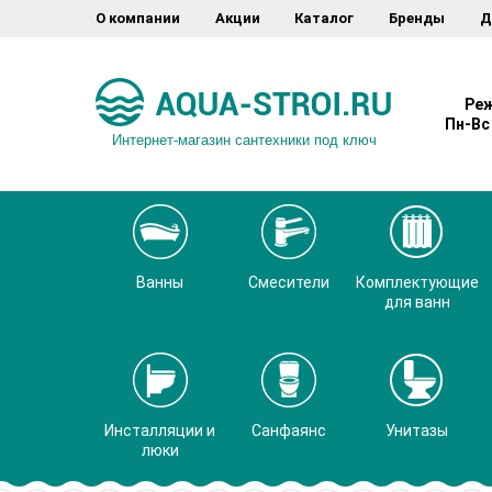
О компании
Акции
Каталог
Бренды
Д
Реж
Пн-Вс 
Интернет-магазин сантехники под ключ
Ванны
Смесители
Комплектующие
для ванн
Инсталляции и
Санфаянс
Унитазы
люки