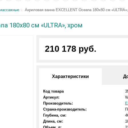
омассажные
Акриловая ванна EXCELLENT Oceana 180x80 см «ULTRA»,
a 180x80 см «ULTRA», хром
210 178 руб.
Характеристики
Д
Код товара
3
Артикул:
W
Производитель:
E
Страна-производитель:
П
Глубина, см:
4
Длина, см:
1
Объем, л:
2