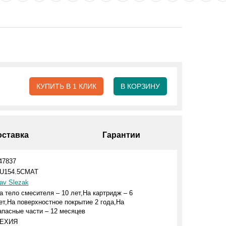
КУПИТЬ В 1 КЛИК
В КОРЗИНУ
оставка
Гарантии
47837
U154.5CMAT
av Slezak
а тело смесителя – 10 лет,На картридж – 6
ет,На поверхностное покрытие 2 года,На
апасные части – 12 месяцев
ЕХИЯ