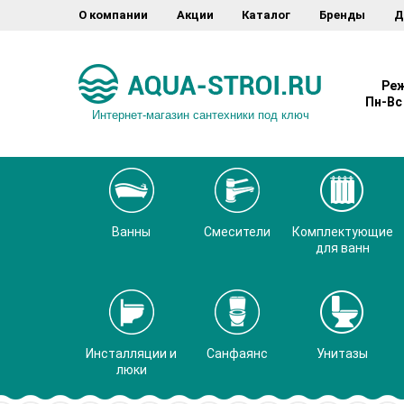
О компании
Акции
Каталог
Бренды
Д
Реж
Пн-Вс 
Интернет-магазин сантехники под ключ
Ванны
Смесители
Комплектующие
для ванн
Инсталляции и
Санфаянс
Унитазы
люки