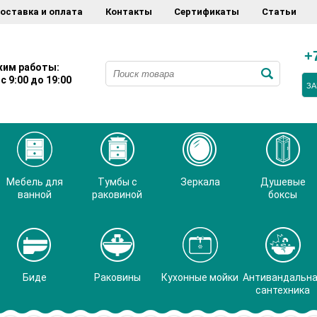
оставка и оплата
Контакты
Сертификаты
Статьи
+
им работы:
с 9:00 до 19:00
ЗА
Мебель для
Тумбы с
Зеркала
Душевые
ванной
раковиной
боксы
Биде
Раковины
Кухонные мойки
Антивандальн
сантехника