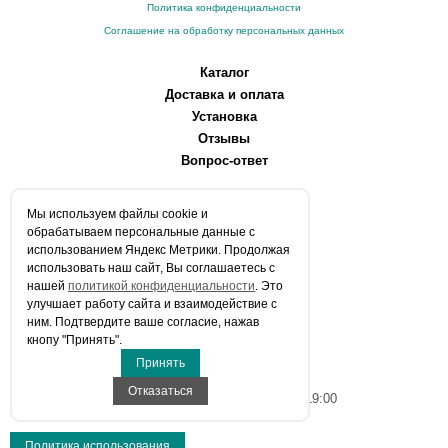
Политика конфиденциальности
Соглашение на обработку персональных данных
Каталог
Доставка и оплата
Установка
Отзывы
Вопрос-ответ
О компании
Мы используем файлы сookie и
Производители
обрабатываем персональные данные с
Сервисные центры
использованием Яндекс Метрики. Продолжая
использовать наш сайт, Вы соглашаетесь с
Контакты
нашей
политикой конфиденциальности
. Это
Статьи
улучшает работу сайта и взаимодействие с
ним. Подтвердите ваше согласие, нажав
Телефоны:
кнопу "Принять".
+7 (903) 216-59-41
Принять
E-mail:
info@aqua-stroi.ru
Отказаться
Время работы: Пн-Вс с 9:00 до 19:00
Политика использования