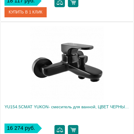
18 117 руб.
КУПИТЬ В 1 КЛИК
Артикул
CO154.5CMATZ
Производитель
Rav Slezak
Высота, см
0.0000
Вес, кг
1.4
YU154.5CMAT YUKON- смеситель для ванной, ЦВЕТ ЧЕРНЫЙ МАТОВЫЙ
16 274 руб.