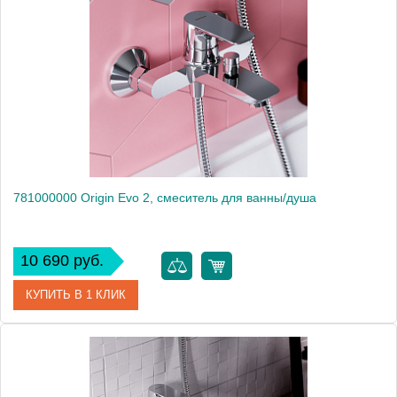
Производитель
Am.Pm
Высота, мм
177
781000000 Origin Evo 2, смеситель для ванны/душа
10 690 руб.
КУПИТЬ В 1 КЛИК
Артикул
781000000
Производитель
Am.Pm