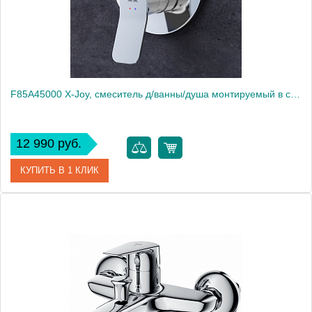
F85A45000 X-Joy, cмеситель д/ванны/душа монтируемый в стену, хром, шт.
12 990 руб.
КУПИТЬ В 1 КЛИК
Артикул
F85A45000
Производитель
Am.Pm
Высота, мм
180