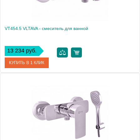
VT454.5 VLTAVA - смеситель для ванной
13 234 руб.
КУПИТЬ В 1 КЛИК
Артикул
VT454.5
Производитель
Rav Slezak
Высота, см
0.0000
Вес, кг
2.23