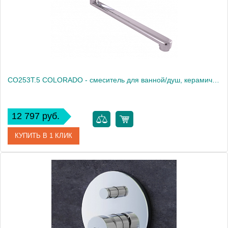
Вес, кг
1.7
CO253T.5 COLORADO - смеситель для ванной/душ, керамический переключатель режимов, без излива
12 797 руб.
КУПИТЬ В 1 КЛИК
Артикул
CO253T.5
Производитель
Rav Slezak
Высота, см
0.0000
Вес, кг
1.7