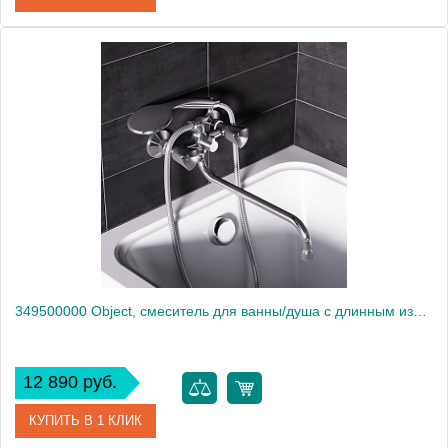
Артикул
321000000
Производитель
Am.Pm
Высота, мм
109
349500000 Object, смеситель для ванны/душа с длинным изливом, душ.гарнитуром, шт
12 890 руб.
КУПИТЬ В 1 КЛИК