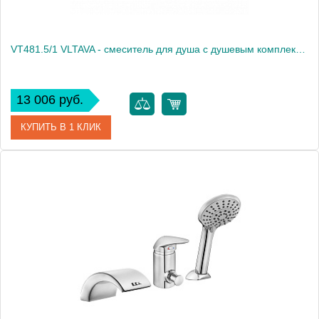
VT481.5/1 VLTAVA - смеситель для душа с душевым комплектом (фиксированный держатель)
13 006 руб.
КУПИТЬ В 1 КЛИК
Артикул
VT481.5/1
Производитель
Rav Slezak
Высота, см
0.0000
Вес, кг
1.82