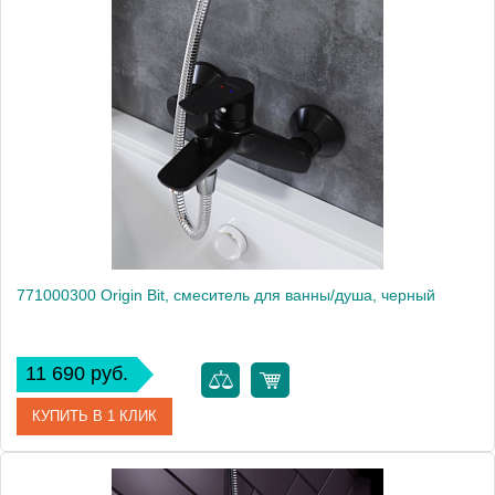
Артикул
461000000
Производитель
Am.Pm
Высота, мм
104
771000300 Origin Bit, смеситель для ванны/душа, черный
11 690 руб.
КУПИТЬ В 1 КЛИК