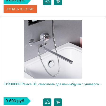
9 690 руб.
КУПИТЬ В 1 КЛИК
Артикул
281000000
Производитель
Am.Pm
Высота, мм
83
319500000 Palace Bit, смеситель для ванны/душа с универсальным изливом 350 мм, ручным душем
9 690 руб.