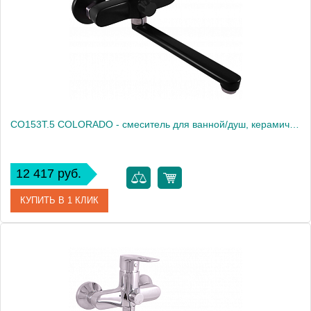
Высота, мм
147
CO153T.5 COLORADO - смеситель для ванной/душ, керамический переключатель режимов, без излива
12 417 руб.
КУПИТЬ В 1 КЛИК
Артикул
CO153T.5
Производитель
Rav Slezak
Высота, см
0.0000