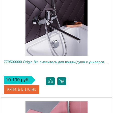
Артикул
771000300
Производитель
Am.Pm
Высота, мм
115
779500000 Origin Bit, смеситель для ванны/душа с универсальным изливом 350 мм, ручным душем, шт
10 190 руб.
КУПИТЬ В 1 КЛИК
Артикул
779500000